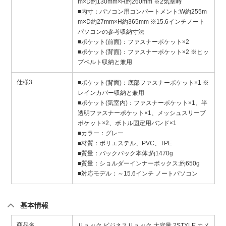
m×D約130mm×H約260mm ※2気室時
■内寸：パソコン用コンパートメント:W約255m
m×D約27mm×H約365mm ※15.6インチノート
パソコンの参考収納寸法
■ポケット(前面)：ファスナーポケット×2
■ポケット(背面)：ファスナーポケット×2 ※ヒッ
プベルト収納と兼用
仕様3
■ポケット(背面)：底部ファスナーポケット×1 ※
レインカバー収納と兼用
■ポケット(気室内)：ファスナーポケット×1、半
透明ファスナーポケット×1、メッシュスリーブ
ポケット×2、ボトル固定用バンド×1
■カラー：グレー
■材質：ポリエステル、PVC、TPE
■質量：バックパック本体:約1470g
■質量：ショルダーインナーボックス:約650g
■対応モデル：～15.6インチ ノートパソコン
基本情報
商品名
リュック ビジネスリュック 大容量 2STYLE カメ