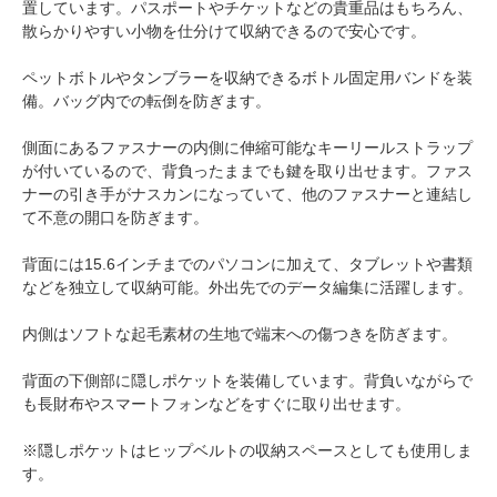
置しています。パスポートやチケットなどの貴重品はもちろん、
散らかりやすい小物を仕分けて収納できるので安心です。
ペットボトルやタンブラーを収納できるボトル固定用バンドを装
備。バッグ内での転倒を防ぎます。
側面にあるファスナーの内側に伸縮可能なキーリールストラップ
が付いているので、背負ったままでも鍵を取り出せます。ファス
ナーの引き手がナスカンになっていて、他のファスナーと連結し
て不意の開口を防ぎます。
背面には15.6インチまでのパソコンに加えて、タブレットや書類
などを独立して収納可能。外出先でのデータ編集に活躍します。
内側はソフトな起毛素材の生地で端末への傷つきを防ぎます。
背面の下側部に隠しポケットを装備しています。背負いながらで
も長財布やスマートフォンなどをすぐに取り出せます。
※隠しポケットはヒップベルトの収納スペースとしても使用しま
す。