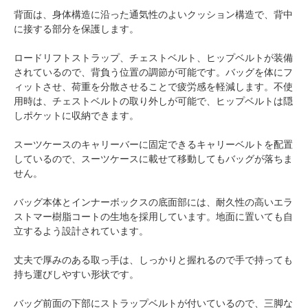
背面は、身体構造に沿った通気性のよいクッション構造で、背中
に接する部分を保護します。
ロードリフトストラップ、チェストベルト、ヒップベルトが装備
されているので、背負う位置の調節が可能です。バッグを体にフ
ィットさせ、荷重を分散させることで疲労感を軽減します。不使
用時は、チェストベルトの取り外しが可能で、ヒップベルトは隠
しポケットに収納できます。
スーツケースのキャリーバーに固定できるキャリーベルトを配置
しているので、スーツケースに載せて移動してもバッグが落ちま
せん。
バッグ本体とインナーボックスの底面部には、耐久性の高いエラ
ストマー樹脂コートの生地を採用しています。地面に置いても自
立するよう設計されています。
丈夫で厚みのある取っ手は、しっかりと握れるので手で持っても
持ち運びしやすい形状です。
バッグ前面の下部にストラップベルトが付いているので、三脚な