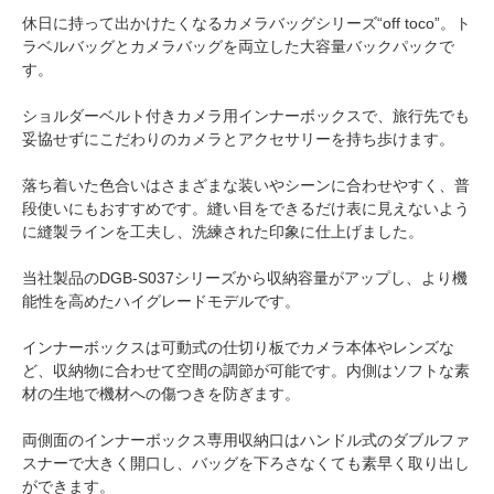
休日に持って出かけたくなるカメラバッグシリーズ“off toco”。ト
ラベルバッグとカメラバッグを両立した大容量バックパックで
す。
ショルダーベルト付きカメラ用インナーボックスで、旅行先でも
妥協せずにこだわりのカメラとアクセサリーを持ち歩けます。
落ち着いた色合いはさまざまな装いやシーンに合わせやすく、普
段使いにもおすすめです。縫い目をできるだけ表に見えないよう
に縫製ラインを工夫し、洗練された印象に仕上げました。
当社製品のDGB-S037シリーズから収納容量がアップし、より機
能性を高めたハイグレードモデルです。
インナーボックスは可動式の仕切り板でカメラ本体やレンズな
ど、収納物に合わせて空間の調節が可能です。内側はソフトな素
材の生地で機材への傷つきを防ぎます。
両側面のインナーボックス専用収納口はハンドル式のダブルファ
スナーで大きく開口し、バッグを下ろさなくても素早く取り出し
ができます。