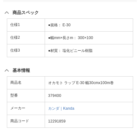
商品スペック
仕様1
●規格： E-30
仕様2
●幅mm×長さm： 300×100
仕様3
●材質： 塩化ビニール樹脂
基本情報
商品名
オカモト ラップ E-30 幅30cmx100m巻
型番
379400
メーカー
カンダ｜Kanda
商品コード
12291859