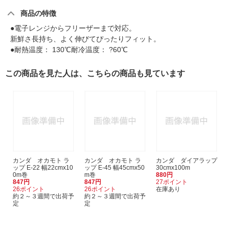
商品の特徴
●電子レンジからフリーザーまで対応。
新鮮さ長持ち、よく伸びてぴったりフィット。
●耐熱温度： 130℃耐冷温度： ?60℃
この商品を見た人は、こちらの商品も見ています
カンダ オカモト ラ
カンダ オカモト ラ
カンダ ダイアラップ
ップ E-22 幅22cmx10
ップ E-45 幅45cmx50
30cmx100m
0m巻
m巻
880円
847円
847円
27ポイント
26ポイント
26ポイント
在庫あり
約２～３週間で出荷予
約２～３週間で出荷予
定
定