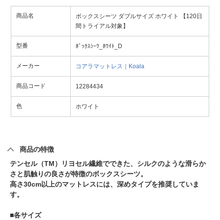
商品名
ボックスシーツ ダブルサイズ ホワイト 【120日
間トライアル対象】
型番
ﾎﾞｯｸｽｼｰﾂ_ﾎﾜｲﾄ_D
メーカー
コアラマットレス｜Koala
商品コード
12284434
色
ホワイト
商品の特徴
テンセル（TM）リヨセル繊維でできた、シルクのような滑らか
さと肌触りの良さが特徴のボックスシーツ。
高さ30cm以上のマットレスには、深めタイプを推奨していま
す。
■各サイズ