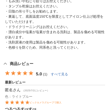
・もみ洗いやねじり絞りはお控えください。
・タンブル乾燥はお控えください。
・日陰の吊り干しをお勧めします。
・裏返して、底面温度150℃を限度としてアイロン仕上げ処理を
していただけます。
・ドライクリーニングはお控えください。
・漂白成分や塩素が塩素が含まれる洗剤は、製品を傷める可能性
があります。
・洗剤原液の使用は製品を傷める可能性があります。
・色移りを防ぐため、同系色と洗ってください。
商品レビュー
5.0
(
1
)
すべて見る
最新レビュー
匿名
さん
（2025/7/2にレビュー）
色：ライトブルー
ビックカメラグループで購入
つるつるすべすべ