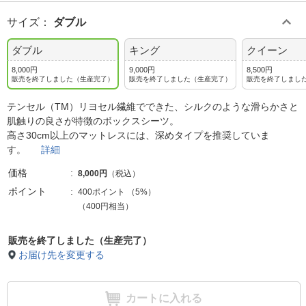
サイズ
：
ダブル
ダブル
キング
クイーン
8,000円
9,000円
8,500円
販売を終了しました（生産完了）
販売を終了しました（生産完了）
販売を終了しまし
テンセル（TM）リヨセル繊維でできた、シルクのような滑らかさと
肌触りの良さが特徴のボックスシーツ。
高さ30cm以上のマットレスには、深めタイプを推奨していま
す。
詳細
価格
8,000円
（税込）
ポイント
400ポイント
（
5%
）
（400円相当）
販売を終了しました（生産完了）
お届け先を変更する
カートに入れる