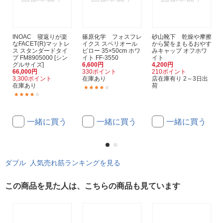
INOAC 寝返りが楽
篠原化学 フォスフレ
砂山靴下 乾燥や摩擦
なFACET(R)マットレ
イクス スペリオール
から髪をまもるおやす
ス スタンダードタイ
ピロー 35×50cm ホワ
みキャップ オフホワ
プ FM8905000 [シン
イト FF-3550
イト
グルサイズ]
6,600円
4,200円
66,000円
330ポイント
210ポイント
3,300ポイント
在庫あり
店在庫有り 2～3日出
在庫あり
荷
(1)
(1)
一緒に買う
一緒に買う
一緒に買う
ダブル 人気売れ筋ランキングを見る
この商品を見た人は、こちらの商品も見ています