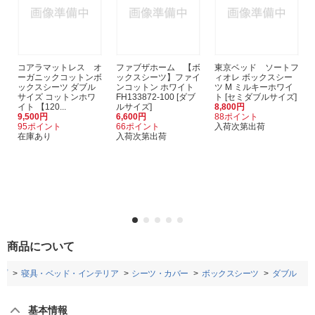
コアラマットレス オ
ファブザホーム 【ボ
東京ベッド ソートフ
ーガニックコットンボ
ックスシーツ】ファイ
ィオレ ボックスシー
ックスシーツ ダブル
ンコットン ホワイト
ツ M ミルキーホワイ
サイズ コットンホワ
FH133872-100 [ダブ
ト [セミダブルサイズ]
イト 【120...
ルサイズ]
8,800円
9,500円
6,600円
88ポイント
95ポイント
66ポイント
入荷次第出荷
在庫あり
入荷次第出荷
商品について
プ
寝具・ベッド・インテリア
シーツ・カバー
ボックスシーツ
ダブル
基本情報