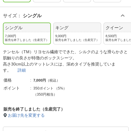
サイズ
：
シングル
シングル
キング
クイーン
7,000円
9,000円
8,500円
販売を終了しました（生産完了）
販売を終了しました（生産完了）
販売を終了しまし
テンセル（TM）リヨセル繊維でできた、シルクのような滑らかさと
肌触りの良さが特徴のボックスシーツ。
高さ30cm以上のマットレスには、深めタイプを推奨していま
す。
詳細
価格
7,000円
（税込）
ポイント
350ポイント
（
5%
）
（350円相当）
販売を終了しました（生産完了）
お届け先を変更する