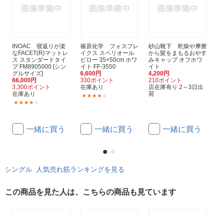
INOAC 寝返りが楽
篠原化学 フォスフレ
砂山靴下 乾燥や摩擦
なFACET(R)マットレ
イクス スペリオール
から髪をまもるおやす
ス スタンダードタイ
ピロー 35×50cm ホワ
みキャップ オフホワ
プ FM8905000 [シン
イト FF-3550
イト
グルサイズ]
6,600円
4,200円
66,000円
330ポイント
210ポイント
3,300ポイント
在庫あり
店在庫有り 2～3日出
在庫あり
荷
(1)
(1)
一緒に買う
一緒に買う
一緒に買う
シングル 人気売れ筋ランキングを見る
この商品を見た人は、こちらの商品も見ています