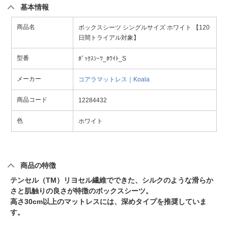
基本情報
商品名
ボックスシーツ シングルサイズ ホワイト 【120
日間トライアル対象】
型番
ﾎﾞｯｸｽｼｰﾂ_ﾎﾜｲﾄ_S
メーカー
コアラマットレス｜Koala
商品コード
12284432
色
ホワイト
商品の特徴
テンセル（TM）リヨセル繊維でできた、シルクのような滑らか
さと肌触りの良さが特徴のボックスシーツ。
高さ30cm以上のマットレスには、深めタイプを推奨していま
す。