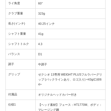
ライ角度
60°
クラブ重量
323g
長さ(インチ)
40.25インチ
シャフト重量
41g
シャフトトルク
4.3
バランス
D1
調子
中調子
グリップ
ゼクシオ 13専用 WEIGHT PLUSフルラバーグリ
ップ (バックラインあり、ロゴ入り) <43g/口径6
4>
付属品
オリジナルヘッドカバー付き
仕様1
【ヘッド素材】フェース：HT1770M、ボディ：
マレージング鋼