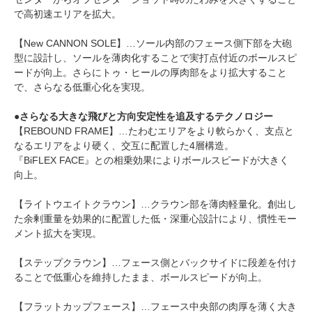
で高初速エリアを拡大。
【New CANNON SOLE】…ソール内部のフェース側下部を大砲
型に設計し、ソールを薄肉化することで実打点付近のボールスピ
ードが向上。さらにトゥ・ヒールの厚肉部をより拡大すること
で、さらなる低重心化を実現。
●さらなる大きな飛びと方向安定性を追及するテクノロジー
【REBOUND FRAME】…たわむエリアをより軟らかく、支点と
なるエリアをより硬く、交互に配置した4層構造。
『BiFLEX FACE』との相乗効果によりボールスピードが大きく
向上。
【ライトウエイトクラウン】…クラウン部を薄肉軽量化。創出し
た余剰重量を効果的に配置した低・深重心設計により、慣性モー
メント拡大を実現。
【ステップクラウン】…フェース側とバックサイドに段差を付け
ることで低重心を維持したまま、ボールスピードが向上。
【フラットカップフェース】…フェース中央部の肉厚を薄く大き