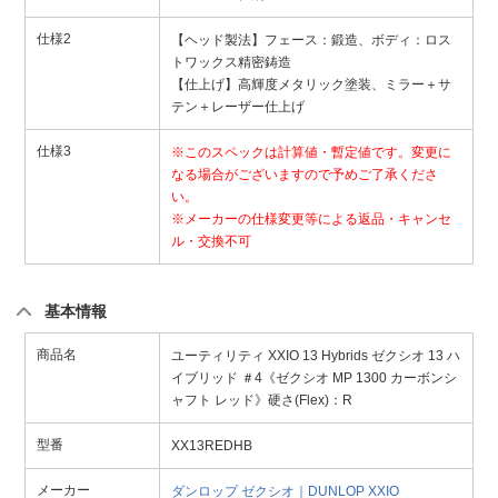
仕様2
【ヘッド製法】フェース：鍛造、ボディ：ロス
トワックス精密鋳造
【仕上げ】高輝度メタリック塗装、ミラー＋サ
テン＋レーザー仕上げ
仕様3
※このスペックは計算値・暫定値です。変更に
なる場合がございますので予めご了承くださ
い。
※メーカーの仕様変更等による返品・キャンセ
ル・交換不可
基本情報
商品名
ユーティリティ XXIO 13 Hybrids ゼクシオ 13 ハ
イブリッド ＃4《ゼクシオ MP 1300 カーボンシ
ャフト レッド》硬さ(Flex)：R
型番
XX13REDHB
メーカー
ダンロップ ゼクシオ｜DUNLOP XXIO