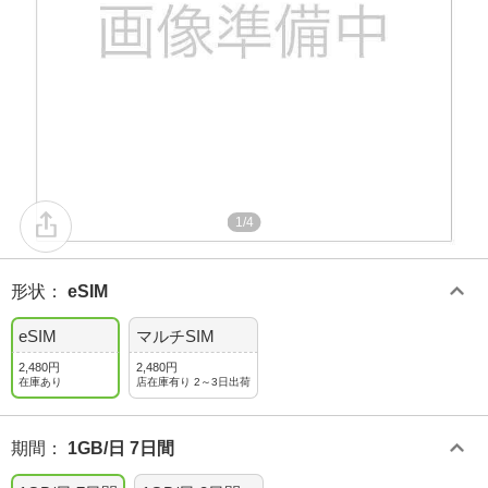
1/4
形状
：
eSIM
eSIM
マルチSIM
2,480円
2,480円
在庫あり
店在庫有り 2～3日出荷
期間
：
1GB/日 7日間