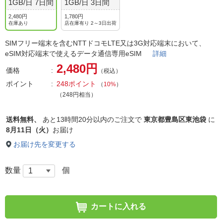
1GB/日 7日間
1GB/日 3日間
2,480円
1,780円
在庫あり
店在庫有り 2～3日出荷
SIMフリー端末を含むNTTドコモLTE又は3G対応端末において、
eSIM対応端末で使えるデータ通信専用eSIM
詳細
2,480円
価格
（税込）
ポイント
248ポイント
（
10%
）
（248円相当）
送料無料、
あと
13時間20分以内
のご注文で
東京都豊島区東池袋
に
8月11日（火）
お届け
お届け先を変更する
数量
個
カートに入れる