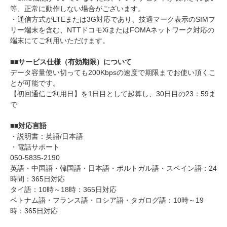
等、正常に動作しない場合がございます。
・通信方式がLTEまたは3G対応であり、技適マーク表示のSIMフ
リー端末を含む、NTTドコモXiまたはFOMAネットワーク対応の
端末にてご利用いただけます。
■■サービス仕様（有効期限）について
データ容量使い切っても200Kbpsの速度で期限までお使い頂くこ
とが可能です。
【初回通信ご利用日】を1日目として起算し、30日目の23：59ま
で
■■対応言語
・説明書：英語/日本語
・電話サポート
050-5835-2190
英語・中国語・韓国語・日本語・ポルトガル語・スペイン語：24
時間：365日対応
タイ語：10時～18時：365日対応
ベトナム語・フランス語・ロシア語・タガログ語：10時～19
時：365日対応