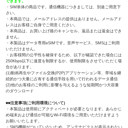
できます。
・SIM単体の商品です。通信機器につきましては、別途ご用意下
さい。
・本商品では、メールアドレスの提供はありません。メールアド
レスはお客様ご自身でご用意ください。
・本商品は、お買い上げ後のキャンセル、返品または返金はでき
ません。
・本製品はデータ専用eSIMです。音声サービス、SMSはご利用
いただけません。
・お客様間の公平性を確保するため、以下が確認できた場合には
250Kbps以下に速度を制限するか、使用制限をさせていただく場
合があります。
(1)動画再生やファイル交換(P2P)アプリケーション等、帯域を継
続的かつ大量に占有する通信手段を用いて行われるデータ通信
(2)他のお客様のご利用に影響を与えるような短期間かつ大容量
のダウンロード
■■注意事項(ご利用環境について)
・本製品は使用前にアクティベートが必要となります。あらかじ
め端末および通信が可能なWi-Fi環境をご用意いただけますよう
お願いいたします。
・SMS機能がついていないため、アンテナピクトが表示されない