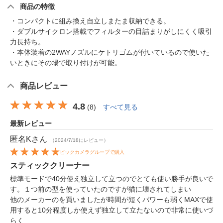
商品の特徴
・コンパクトに組み換え自立しまたま収納できる。
・ダブルサイクロン搭載でフィルターの目詰まりがしにくく吸引
力長持ち。
・本体装着の2WAYノズルにケトリゴムが付いているので使いた
いときにその場で取り付けが可能。
商品レビュー
4.8
(
8
)
すべて見る
最新レビュー
匿名K
さん
（2024/7/18にレビュー）
ビックカメラグループで購入
スティッククリーナー
標準モードで40分使え独立して立つのでとても使い勝手が良いで
す。１つ前の型を使っていたのですが猫に壊されてしまい
他のメーカーのを買いましたが時間が短くパワーも弱くMAXで使
用すると10分程度しか使えず独立して立たないので非常に使いづ
らく