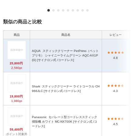
類似の商品と比較
商品
商品名
レビュー
本
AQUA
スティッククリーナー PetPrimo（ペット
プリモ） シャイニーライムグリーン AQC-AX1P
4.8
(G) [サイクロン式 /コードレス]
25,800円
2,580pt
Shark
スティッククリーナー ライトコーラル CH
966JLC [サイクロン式 /コードレス]
4.3
ハ
19,800円
1,980pt
Panasonic
セパレート型コードレススティック
1
掃除機 ホワイト MC-NX700K [サイクロン式 /コ
4.5
ド
ードレス]
59,400円
ポイント対象外