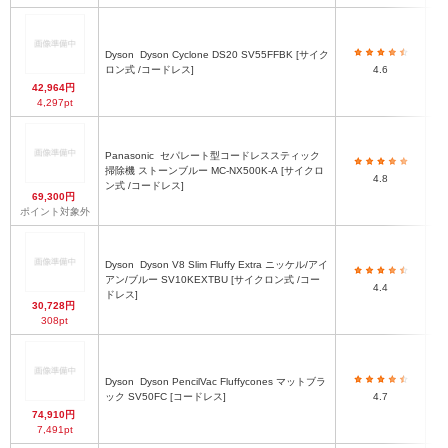
Dyson
Dyson Cyclone DS20 SV55FFBK [サイク
ロン式 /コードレス]
4.6
42,964円
4,297pt
Panasonic
セパレート型コードレススティック
掃除機 ストーンブルー MC-NX500K-A [サイクロ
4.8
ン式 /コードレス]
69,300円
ポイント対象外
Dyson
Dyson V8 Slim Fluffy Extra ニッケル/アイ
アン/ブルー SV10KEXTBU [サイクロン式 /コー
4.4
ドレス]
30,728円
308pt
Dyson
Dyson PencilVac Fluffycones マットブラ
Fl
ック SV50FC [コードレス]
4.7
74,910円
7,491pt