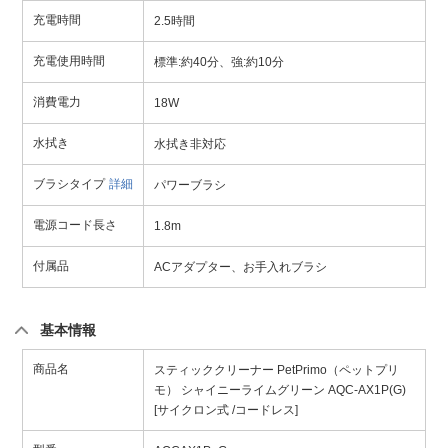
充電時間
2.5時間
充電使用時間
標準:約40分、強:約10分
消費電力
18W
水拭き
水拭き非対応
ブラシタイプ
詳細
パワーブラシ
電源コード長さ
1.8m
付属品
ACアダプター、お手入れブラシ
基本情報
商品名
スティッククリーナー PetPrimo（ペットプリ
モ） シャイニーライムグリーン AQC-AX1P(G)
[サイクロン式 /コードレス]