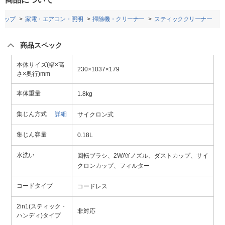
トップ
家電・エアコン・照明
掃除機・クリーナー
スティッククリーナー
商品スペック
本体サイズ(幅×高
230×1037×179
さ×奥行)mm
本体重量
1.8kg
集じん方式
詳細
サイクロン式
集じん容量
0.18L
水洗い
回転ブラシ、2WAYノズル、ダストカップ、サイ
クロンカップ、フィルター
コードタイプ
コードレス
2in1(スティック・
非対応
ハンディ)タイプ