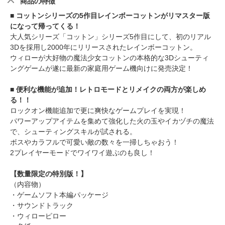
商品の特徴
■ コットンシリーズの5作目レインボーコットンがリマスター版
になって帰ってくる！
大人気シリーズ「コットン」シリーズ5作目にして、初のリアル
3Dを採用し2000年にリリースされたレインボーコットン。
ウィローが大好物の魔法少女コットンの本格的な3Dシューティ
ングゲームが遂に最新の家庭用ゲーム機向けに発売決定！
■ 便利な機能が追加！レトロモードとリメイクの両方が楽しめ
る！！
ロックオン機能追加で更に爽快なゲームプレイを実現！
パワーアップアイテムを集めて強化した火の玉やイカヅチの魔法
で、シューティングスキルが試される。
ボスやカラフルで可愛い敵の数々を一掃しちゃおう！
2プレイヤーモードでワイワイ遊ぶのも良し！
【数量限定の特別版！】
（内容物）
・ゲームソフト本編パッケージ
・サウンドトラック
・ウィローピロー