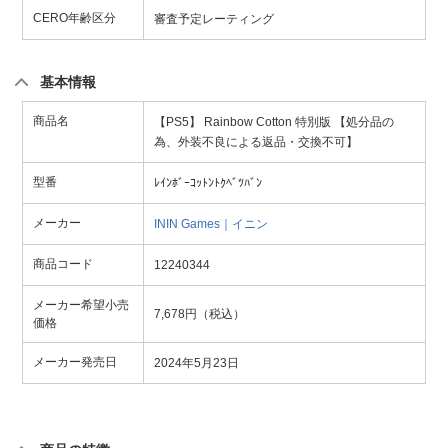
CERO年齢区分
審査予定レーティング
基本情報
商品名
【PS5】 Rainbow Cotton 特別版 【処分品の
為、外装不良による返品・交換不可】
型番
ﾚｲﾝﾎﾞｰｺｯﾄﾝﾄｸﾍﾞﾂﾊﾞﾝ
メーカー
ININ Games｜イニン
商品コード
12240344
メーカー希望小売
7,678円（税込）
価格
メーカー発売日
2024年5月23日