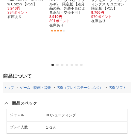
ININ Games Rainbo
BEEP 【PS5】 ラジ
サクセス ソニックウ
w Cotton 【PS5】
ルギ2 限定版 【処分
ィングス リユニオン
3,940円
品の為、外装不良によ
限定版 【PS5】
394ポイント
る返品・交換不可】
9,700円
在庫あり
8,910円
970ポイント
891ポイント
在庫あり
在庫あり
(1)
商品について
トップ
ゲーム・映画・音楽
PS5（プレイステーション5）
PS5 ソフト
商品スペック
ジャンル
3Dシューティング
プレイ人数
1~2人