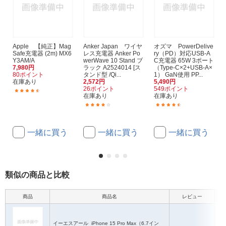
Apple 【純正】Mag
Anker Japan ワイヤ
オズマ PowerDelive
Safe充電器 (2m) MX6
レス充電器 Anker Po
ry（PD）対応USB-A
Y3AM/A
werWave 10 Stand ブ
C充電器 65W 3ポート
7,980円
ラック A2524014 [ス
（Type-C×2+USB-A×
80ポイント
タンド型 /Qi...
1） GaN使用 PP...
在庫あり
2,572円
5,490円
26ポイント
549ポイント
(10)
在庫あり
在庫あり
(25)
(9)
一緒に買う
一緒に買う
一緒に買う
類似の商品と比較
商品
商品名
レビュー
イーエスアール
iPhone 15 Pro Max（6.7イン