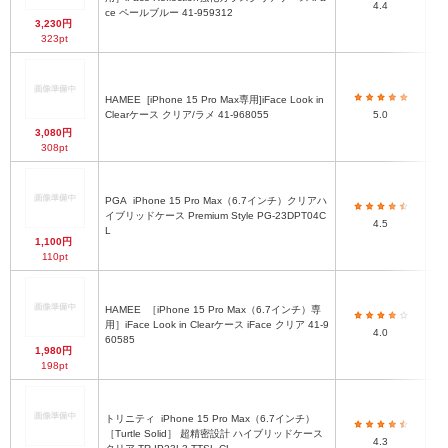
4.4
ce ペールブルー 41-959312
3,230円
323pt
HAMEE
[iPhone 15 Pro Max専用]iFace Look in
ハ
Clearケース クリア/ラメ 41-968055
5.0
3,080円
308pt
PGA
iPhone 15 Pro Max（6.7インチ）クリアハ
ハ
イブリッドケース Premium Style PG-23DPT04C
4.5
L
1,100円
110pt
HAMEE
［iPhone 15 Pro Max（6.7インチ）専
ハ
用］iFace Look in Clearケース iFace クリア 41-9
4.0
60585
1,980円
198pt
トリニティ
iPhone 15 Pro Max（6.7インチ）
ハ
［Turtle Solid］ 超精密設計 ハイブリッドケース
4.3