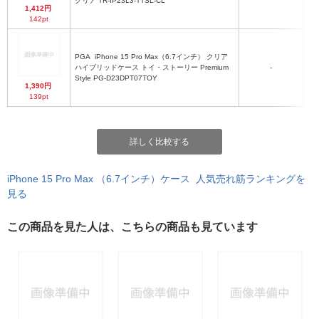
クリア TR-IP23L3-TTSL-CL
1,412円
142pt
PGA
iPhone 15 Pro Max（6.7インチ） クリア
ハ
ハイブリッドケース トイ・ストーリー Premium
-
Style PG-D23DPT07TOY
1,390円
139pt
詳しく比較する
iPhone 15 Pro Max （6.7インチ）ケース 人気売れ筋ランキングを
見る
この商品を見た人は、こちらの商品も見ています