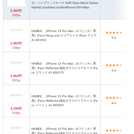
ハ
チ）ハイブリッドケース ESR Clear Black Classic
-
HybridCase(HaloLock)foriPhone15ProMax
3,350円
335pt
HAMEE
［iPhone 15 Pro Max（6.7インチ）専
ハ
用］iFace Hang and クリアケース iFace クリア
5.0
41-961001
2,382円
239pt
HAMEE
［iPhone 15 Pro Max（6.7インチ）専
ハ
用］iFace Reflection強化ガラスクリアケース iFa
4.4
ce ブラック 41-959275
2,964円
297pt
HAMEE
［iPhone 15 Pro Max（6.7インチ）専
ハ
用］iFace Reflection強化ガラスクリアケース iFa
4.4
ce ベージュ 41-959305
3,190円
319pt
HAMEE
［iPhone 15 Pro Max（6.7インチ）専
ハ
用］iFace Reflection強化ガラスクリアケース iFa