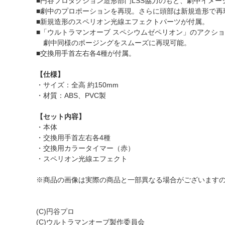
■円谷プロダクション造形部門LSS協力のもと、劇中イメー
■劇中のプロポーションを再現。さらに頭部は新規造形で再
■新規造形のスペリオン光線エフェクトパーツが付属。
■「ウルトラマンオーブ スペシウムゼペリオン」のアクシ
劇中同様のポージングをスムーズに再現可能。
■交換用手首左右各4種が付属。
【仕様】
・サイズ：全高 約150mm
・材質：ABS、PVC製
【セット内容】
・本体
・交換用手首左右各4種
・交換用カラータイマー（赤）
・スペリオン光線エフェクト
※商品の画像は実際の商品と一部異なる場合がございます
(C)円谷プロ
(C)ウルトラマンオーブ製作委員会