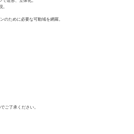
ジで造形、立体化。
現。
ョンのために必要な可動域を網羅。
のでご了承ください。