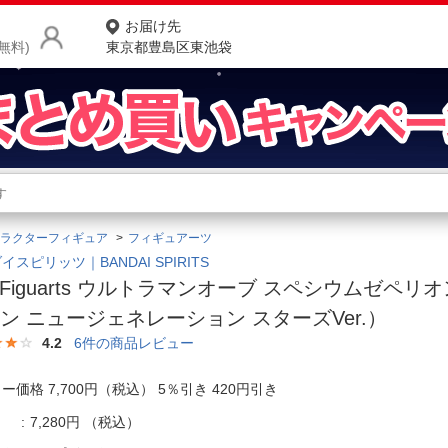
お届け先
無料)
東京都豊島区東池袋
商品をさがす
ランキングからさがす
ネ
ラクターフィギュア
フィギュアーツ
カテゴリ一覧からさがす
ポ
イスピリッツ｜BANDAI SPIRITS
H.Figuarts ウルトラマンオーブ スペシウムゼペ
店
ン ニュージェネレーション スターズVer.）
お
4.2
6
件の商品レビュー
お客様サポート
ー価格 7,700円（税込） 5％引き 420円引き
ご利用ガイド
7,280円
（税込）