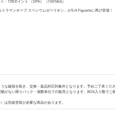
法
ント
728ポイント
（
10%
）
（728円相当）
よくある質問・お問合せ
I
ルトラマンオーブ スペシウムゼペリオン」がS.H.Figuartsに再び登場
ご利用規約
E
ような破損を除き、交換・返品対応対象外となります。予めご了承くだ
記載がない限りパック・個数単位での販売となります。BOX入り数でご
等）は別途塗装が必要な商品があります。