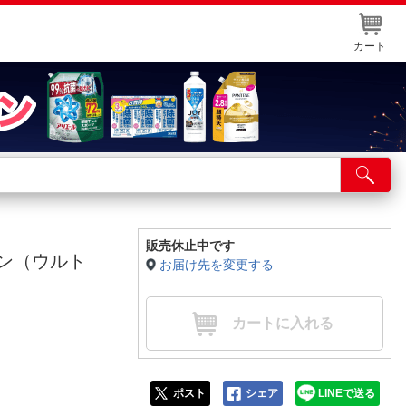
カート
店舗サービス
ット取り置き
イントカードWEB登録
販売休止中です
リオン（ウルト
お届け先を変更する
舗情報・店舗一覧
取り寄せ品入荷状況照会
カートに入れる
ポスト
シェア
LINEで送る