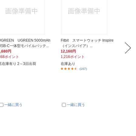
UGREEN UGREEN 5000mAh
Fitbit スマートウォッチ Inspire
PGA A
USB-C一体型モバイルバッテ...
（インスパイア）...
ース Pre
3,680円
12,160円
3,480
368ポイント
1,216ポイント
348ポ
店在庫有り 2～3日出荷
在庫あり
在庫あ
(167)
一緒に買う
一緒に買う
一