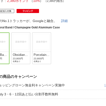
法
ント
2,380ポイント
（
10%
）
（2,380円相当）
よくある質問・お問合せ
I
ご利用規約
bitのNo.1トラッカーが、Googleと融合。
詳細
oral Band / Champagne Gold Aluminum Case
E
 Band
Obsidian
Porcelain
Band /
Band /
0円
23,800円
23,800円
在庫あり
在庫あり
pagn
Black
Silver
d
Aluminum
Aluminum
inum
Case
Case
の商品のキャンペーン
ョッピングローン無金利キャンペーン実施中
aidy 3・6・12回あと払い分割手数料無料