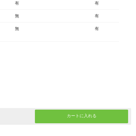
有
有
無
有
無
有
カートに入れる