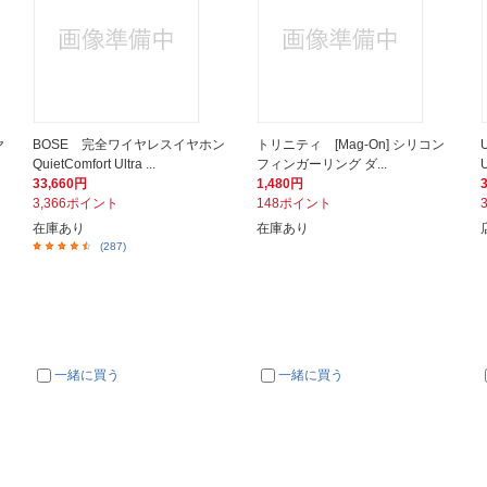
ヤ
BOSE 完全ワイヤレスイヤホン
トリニティ [Mag-On] シリコン
QuietComfort Ultra ...
フィンガーリング ダ...
33,660円
1,480円
3,366ポイント
148ポイント
在庫あり
在庫あり
(287)
一緒に買う
一緒に買う