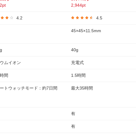
2pt
2,944pt
4.2
4.5
45×45×11.5mm
g
40g
ウムイオン
充電式
時間
1.5時間
ートウォッチモード：約7日間
最大35時間
有
有