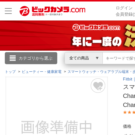
ログイン
会員登録(
こんにちは
カテゴリから選ぶ
全ての商品
ログイン
トップ
ビューティー・健康家電
スマートウォッチ・ウェアラブル端末・
Fit
スマ
新規会員登録
Cha
Cha
会員メニュー
お買いもの履歴
価格
閲覧履歴