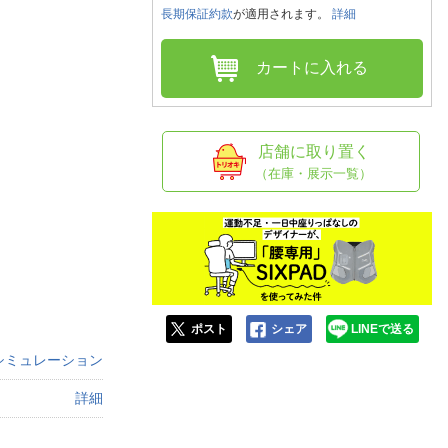
人窓口
長期保証約款
が適用されます。
詳細
R情報
カートに入れる
nglish / 中文
店舗に取り置く
（在庫・展示一覧）
ポスト
シェア
LINEで送る
シミュレーション
詳細