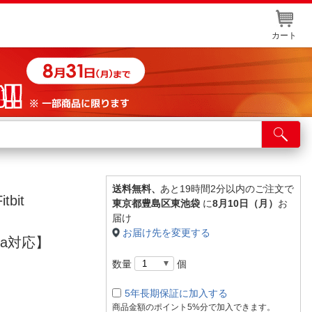
カート
店舗サービス
ット取り置き
イントカードWEB登録
送料無料、
あと19時間2分以内のご注文で
bit
東京都豊島区東池袋
に
8月10日（月）
お
舗情報・店舗一覧
届け
お届け先を変更する
取り寄せ品入荷状況照会
uica対応】
数量
個
5年長期保証に加入する
商品金額のポイント5%分で加入できます。