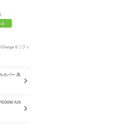
円
れる
harge 6（フィ
 フルカバー 高
D30W /US