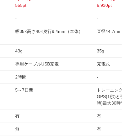
555pt
6,930pt
-
-
幅35×高さ40×奥行9.4mm（本体）
直径44.7mm 厚み12
43g
35g
専用ケーブルUSB充電
充電式
2時間
-
5～7日間
トレーニングモード時
GPS(1秒)と手首で
時)最大30時間
有
有
無
有