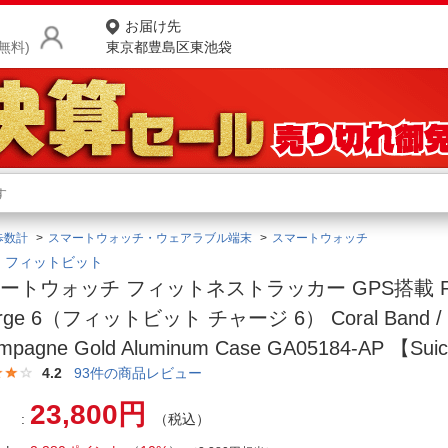
お届け先
無料)
東京都豊島区東池袋
商品をさがす
ランキングからさがす
ネ
歩数計
スマートウォッチ・ウェアラブル端末
スマートウォッチ
カテゴリ一覧からさがす
ポ
bit｜フィットビット
ートウォッチ フィットネストラッカー GPS搭載 Fit
店
rge 6（フィットビット チャージ 6） Coral Band /
お
mpagne Gold Aluminum Case GA05184-AP 【S
お客様サポート
4.2
93
件の商品レビュー
23,800円
（税込）
ご利用ガイド