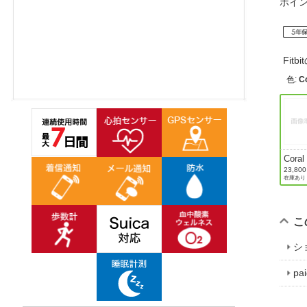
ポイ
ほしいもの
お知らせ
Fit
色
:
C
Coral
/
23,80
在庫あり
Cham
e Gol
Alum
Case
こ
シ
p