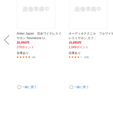
11 Fluo
Anker Japan 完全ワイヤレスイ
オーディオテクニカ フルワイ
ヤホン Soundcore Li...
レスイヤホン カフ...
26,990円
10,890円
270ポイント
1,089ポイント
在庫あり
在庫あり
(4)
(16)
一緒に買う
一緒に買う