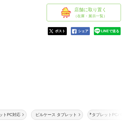
人窓口
店舗に取り置く
R情報
（在庫・展示一覧）
ポスト
シェア
LINEで送る
nglish / 中文
ットPC対応
ピルケース タブレット
タブレットPCバッグ