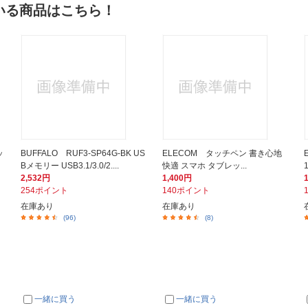
いる商品はこちら！
ッ
BUFFALO RUF3-SP64G-BK US
ELECOM タッチペン 書き心地
Bメモリー USB3.1/3.0/2....
快適 スマホ タブレッ...
2,532円
1,400円
254ポイント
140ポイント
在庫あり
在庫あり
(96)
(8)
一緒に買う
一緒に買う