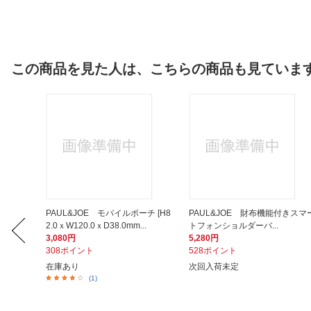
この商品を見た人は、こちらの商品も見ていま
対応 [～
PAUL&JOE モバイルポーチ [H8
PAUL&JOE 財布機能付きスマ
2.0ｘW120.0ｘD38.0mm...
トフォンショルダーバ...
3,080円
5,280円
308ポイント
528ポイント
在庫あり
次回入荷未定
(1)