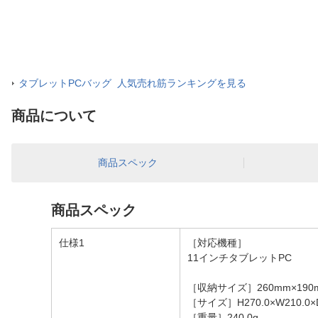
タブレットPCバッグ 人気売れ筋ランキングを見る
商品について
商品スペック
商品スペック
仕様1
［対応機種］
11インチタブレットPC
［収納サイズ］260mm×190
［サイズ］H270.0×W210.0×
［重量］240.0g