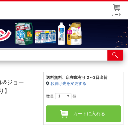
カート
店舗サービス
ット取り置き
イントカードWEB登録
送料無料、
店在庫有り 2～3日出荷
ール&ジョー
お届け先を変更する
舗情報・店舗一覧
限り】
数量
個
取り寄せ品入荷状況照会
カートに入れる