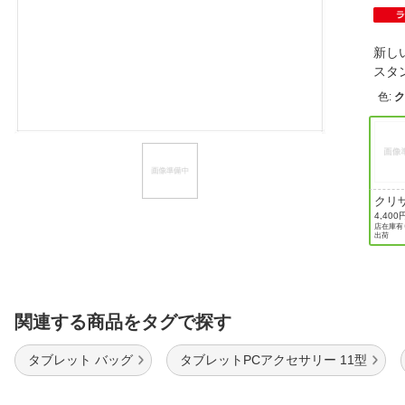
ほしいもの
新し
お知らせ
スタ
色
:
クリ
ーム
4,400
店在庫有り
イト
出荷
関連する商品をタグで探す
タブレット バッグ
タブレットPCアクセサリー 11型