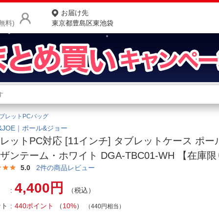
お届け先
無料)
東京都豊島区東池袋
商品をさがす
ランキングからさがす
ネ
ブレットPCバッグ
カテゴリ一覧からさがす
ポ
L&JOE｜ポール&ジョー
レットPC対応 [11インチ] タブレットケース ポ
店
ザンテーム・ホワイト DGA-TBC01-WH 【在庫
お
5.0
2
件の商品レビュー
お客様サポート
4,400円
（税込）
ント
440ポイント
（
10%
）
ご利用ガイド
（440円相当）