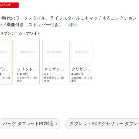
法
よくある質問・お問合せ
I
ご利用規約
い時代のワークスタイル、ライフスタイルにもマッチするコレクション
ンド機能付き（ストッパー付き）
詳細
クリザンテーム・ホワイト
E
ザンテ
ソリッド・
クリザンテ
クリザンテ
・ホワ
ブラック
ーム・ミン
ーム・ピン
円
4,400円
4,400円
4,400円
 2～3日
店在庫有り 2～3日
店在庫有り 2～3日
店在庫有り 2～3日
ト
ク
出荷
出荷
出荷
バッグ タブレットPC対応
タブレットPCアクセサリー タブレ