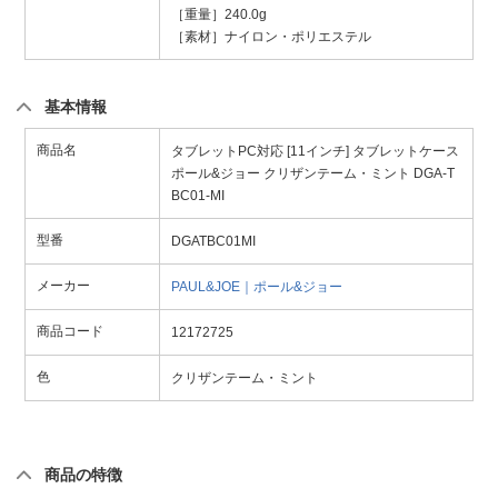
［重量］240.0g
［素材］ナイロン・ポリエステル
基本情報
商品名
タブレットPC対応 [11インチ] タブレットケース
ポール&ジョー クリザンテーム・ミント DGA-T
BC01-MI
型番
DGATBC01MI
メーカー
PAUL&JOE｜ポール&ジョー
商品コード
12172725
色
クリザンテーム・ミント
商品の特徴