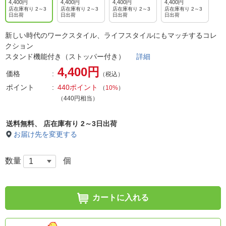
ム・ミント
ラック
ム・ホワイト
ム・ピンク
4,400円
4,400円
4,400円
4,400円
店在庫有り 2～3
店在庫有り 2～3
店在庫有り 2～3
店在庫有り 2～3
日出荷
日出荷
日出荷
日出荷
新しい時代のワークスタイル、ライフスタイルにもマッチするコレ
クション
スタンド機能付き（ストッパー付き）
詳細
4,400円
価格
（税込）
ポイント
440ポイント
（
10%
）
（440円相当）
送料無料、
店在庫有り 2～3日出荷
お届け先を変更する
数量
個
カートに入れる