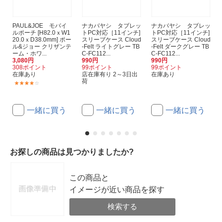
PAUL&JOE モバイ
ナカバヤシ タブレッ
ナカバヤシ タブレッ
ルポーチ [H82.0ｘW1
トPC対応［11インチ]
トPC対応［11インチ]
20.0ｘD38.0mm] ポー
スリーブケース Cloud
スリーブケース Cloud
ル&ジョー クリザンテ
-Felt ライトグレー TB
-Felt ダークグレー TB
ーム・ホワ...
C-FC112...
C-FC112...
3,080円
990円
990円
308ポイント
99ポイント
99ポイント
在庫あり
店在庫有り 2～3日出
在庫あり
荷
(1)
一緒に買う
一緒に買う
一緒に買う
お探しの商品は見つかりましたか?
この商品と
イメージが近い商品を探す
検索する