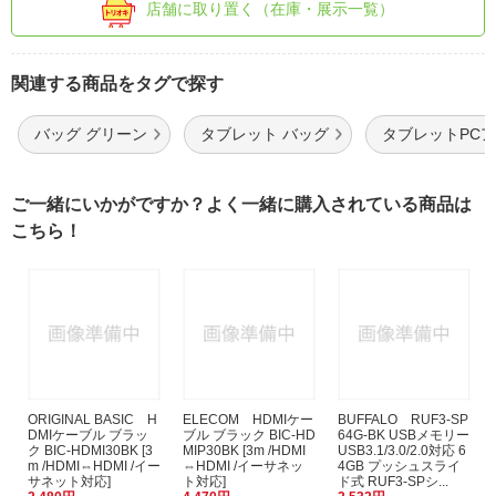
店舗に取り置く（在庫・展示一覧）
関連する商品をタグで探す
バッグ グリーン
タブレット バッグ
タブレットPCア
ご一緒にいかがですか？よく一緒に購入されている商品は
こちら！
ORIGINAL BASIC H
ELECOM HDMIケー
BUFFALO RUF3-SP
DMIケーブル ブラッ
ブル ブラック BIC-HD
64G-BK USBメモリー
ク BIC-HDMI30BK [3
MIP30BK [3m /HDMI
USB3.1/3.0/2.0対応 6
m /HDMI⇔HDMI /イー
⇔HDMI /イーサネッ
4GB プッシュスライ
サネット対応]
ト対応]
ド式 RUF3-SPシ...