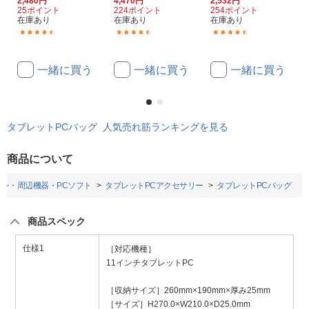
2,480円
4,470円
2,532円
25ポイント
224ポイント
254ポイント
在庫あり
在庫あり
在庫あり
(170)
(16)
(96)
一緒に買う
一緒に買う
一緒に買う
タブレットPCバッグ 人気売れ筋ランキングを見る
商品について
コン・周辺機器・PCソフト
タブレットPCアクセサリー
タブレットPCバッグ
商品スペック
仕様1
［対応機種］
11インチタブレットPC
［収納サイズ］260mm×190mm×厚み25mm
［サイズ］H270.0×W210.0×D25.0mm