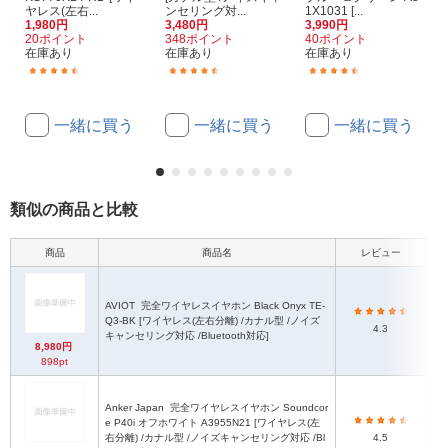
ヤレス(左右...
ンセリング対...
1X1031 [...
1,980円
3,480円
3,990円
20ポイント
348ポイント
40ポイント
在庫あり
在庫あり
在庫あり
(34)
(6)
(63)
一緒に買う
一緒に買う
一緒に買う
類似の商品と比較
商品
商品名
レビュー
本
AVIOT
完全ワイヤレスイヤホン Black Onyx TE-
Q3-BK [ワイヤレス(左右分離) /カナル型 /ノイズ
H2
4.3
キャンセリング対応 /Bluetooth対応]
8,980円
898pt
Anker Japan
完全ワイヤレスイヤホン Soundcor
e P40i オフホワイト A3955N21 [ワイヤレス(左
右分離) /カナル型 /ノイズキャンセリング対応 /Bl
4.5