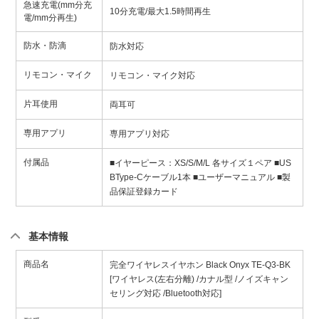
急速充電(mm分充
10分充電/最大1.5時間再生
電/mm分再生)
防水・防滴
防水対応
リモコン・マイク
リモコン・マイク対応
片耳使用
両耳可
専用アプリ
専用アプリ対応
付属品
■イヤーピース：XS/S/M/L 各サイズ１ペア ■US
BType-Cケーブル1本 ■ユーザーマニュアル ■製
品保証登録カード
基本情報
商品名
完全ワイヤレスイヤホン Black Onyx TE-Q3-BK
[ワイヤレス(左右分離) /カナル型 /ノイズキャン
セリング対応 /Bluetooth対応]