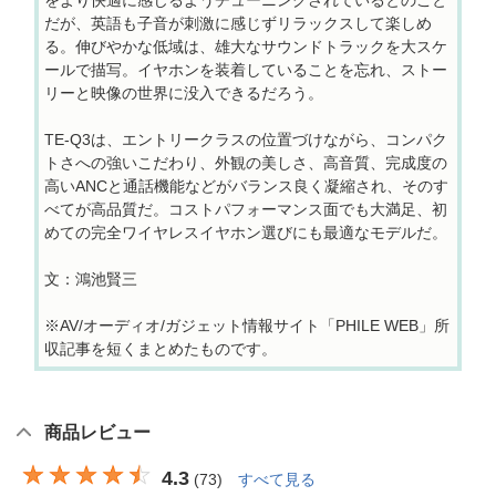
だが、英語も子音が刺激に感じずリラックスして楽しめ
る。伸びやかな低域は、雄大なサウンドトラックを大スケ
ールで描写。イヤホンを装着していることを忘れ、ストー
リーと映像の世界に没入できるだろう。
TE-Q3は、エントリークラスの位置づけながら、コンパク
トさへの強いこだわり、外観の美しさ、高音質、完成度の
高いANCと通話機能などがバランス良く凝縮され、そのす
べてが高品質だ。コストパフォーマンス面でも大満足、初
めての完全ワイヤレスイヤホン選びにも最適なモデルだ。
文：鴻池賢三
※AV/オーディオ/ガジェット情報サイト「PHILE WEB」所
収記事を短くまとめたものです。
商品レビュー
4.3
(
73
)
すべて見る