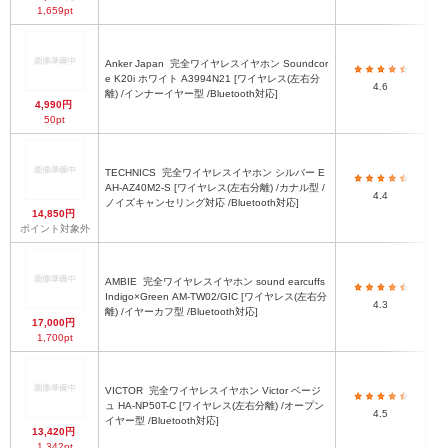
1,659pt
Anker Japan
完全ワイヤレスイヤホン Soundcor
e K20i ホワイト A3994N21 [ワイヤレス(左右分
4.6
離) /インナーイヤー型 /Bluetooth対応]
4,990円
50pt
TECHNICS
完全ワイヤレスイヤホン シルバー E
AH-AZ40M2-S [ワイヤレス(左右分離) /カナル型 /
4.4
ノイズキャンセリング対応 /Bluetooth対応]
14,850円
ポイント対象外
AMBIE
完全ワイヤレスイヤホン sound earcuffs
Indigo×Green AM-TW02/GIC [ワイヤレス(左右分
H
4.3
離) /イヤーカフ型 /Bluetooth対応]
17,000円
1,700pt
VICTOR
完全ワイヤレスイヤホン Victor ベージ
ュ HA-NP50T-C [ワイヤレス(左右分離) /オープン
4.5
イヤー型 /Bluetooth対応]
13,420円
1,342pt