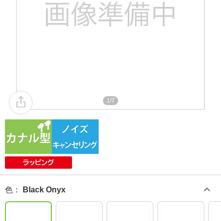
1/7
色
：
Black Onyx