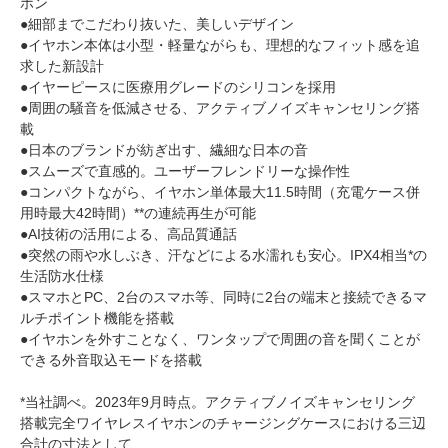
ホン
●細部までこだわり抜いた、美しいデザイン
●イヤホン本体は小型・軽量ながらも、理想的なフィット感を追
求した新設計
●イヤーピースに医療用グレードのシリコンを採用
●周囲の騒音を低減させる、アクティブノイズキャンセリング搭
載
●日本のブランドが紡ぎ出す、繊細な日本の音
●スムーズで直感的。ユーザーフレンドリーな操作性
●コンパクトながら、イヤホン単体最大11.5時間（充電ケース併
用時最大42時間）**の連続再生が可能
●AI技術の活用による、高品質通話
●突然の雨や水しぶき、汗などによる水濡れも安心。IPX4相当*の
生活防水仕様
●スマホとPC、2台のスマホ等、同時に2台の端末と接続できるマ
ルチポイント機能を搭載
●イヤホンを外すことなく、ワンタップで周囲の音を聞くことが
できる外音取込モードを搭載
*当社調べ。2023年9月時点。アクティブノイズキャンセリング
搭載完全ワイヤレスイヤホンのチャージングケースにおける三辺
合計の寸法として