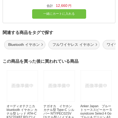
12,660
合計
円
一緒にカートに入れる
関連する商品をタグで探す
Bluetooth イヤホン
フルワイヤレス イヤホン
ワイヤレ
この商品を買った後に買われている商品
オーディオテクニカ
ナガオカ イヤホン
Anker Japan ブルー
bluetooth イヤホン カ
カナル型 Type-C シル
トゥーススピーカー S
ナル型 レッド ATH-C
バー NTYPEC02SV
oundcore Select 4 Go
KS770XBT RD [ワイ
[カナル型 /ノイズキャ
ブルー＆グリーン A3