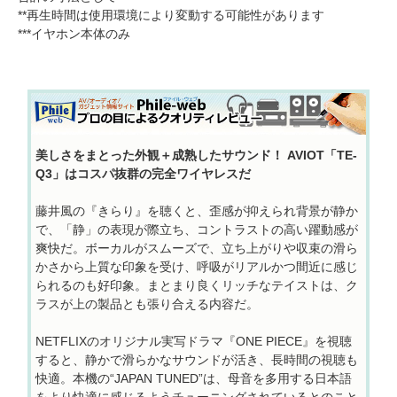
**再生時間は使用環境により変動する可能性があります
***イヤホン本体のみ
美しさをまとった外観＋成熟したサウンド！ AVIOT「TE-
Q3」はコスパ抜群の完全ワイヤレスだ
藤井風の『きらり』を聴くと、歪感が抑えられ背景が静か
で、「静」の表現が際立ち、コントラストの高い躍動感が
爽快だ。ボーカルがスムーズで、立ち上がりや収束の滑ら
かさから上質な印象を受け、呼吸がリアルかつ間近に感じ
られるのも好印象。まとまり良くリッチなテイストは、ク
ラスが上の製品とも張り合える内容だ。
NETFLIXのオリジナル実写ドラマ『ONE PIECE』を視聴
すると、静かで滑らかなサウンドが活き、長時間の視聴も
快適。本機の“JAPAN TUNED”は、母音を多用する日本語
をより快適に感じるようチューニングされているとのこと