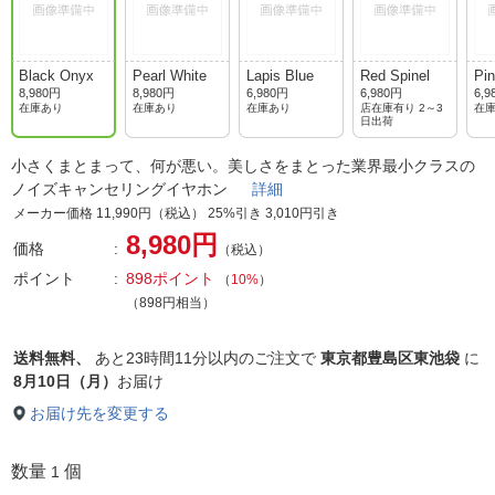
Black Onyx
Pearl White
Lapis Blue
Red Spinel
Pin
8,980円
8,980円
6,980円
6,980円
6,9
在庫あり
在庫あり
在庫あり
店在庫有り 2～3
在
日出荷
小さくまとまって、何が悪い。美しさをまとった業界最小クラスの
ノイズキャンセリングイヤホン
詳細
メーカー価格 11,990円（税込） 25%引き 3,010円引き
8,980円
価格
（税込）
ポイント
898ポイント
（
10%
）
（898円相当）
送料無料、
あと
23時間11分以内
のご注文で
東京都豊島区東池袋
に
8月10日（月）
お届け
お届け先を変更する
数量
個
1