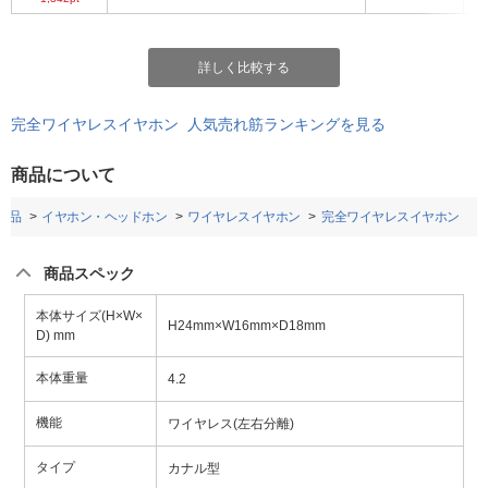
詳しく比較する
完全ワイヤレスイヤホン 人気売れ筋ランキングを見る
商品について
用品
イヤホン・ヘッドホン
ワイヤレスイヤホン
完全ワイヤレスイヤホン
商品スペック
本体サイズ(H×W×
H24mm×W16mm×D18mm
D) mm
本体重量
4.2
機能
ワイヤレス(左右分離)
タイプ
カナル型