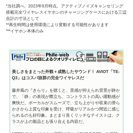
*当社調べ。2023年9月時点。アクティブノイズキャンセリング
搭載完全ワイヤレスイヤホンのチャージングケースにおける三辺
合計の寸法として
**再生時間は使用環境により変動する可能性があります
***イヤホン本体のみ
美しさをまとった外観＋成熟したサウンド！ AVIOT「TE-
Q3」はコスパ抜群の完全ワイヤレスだ
藤井風の『きらり』を聴くと、歪感が抑えられ背景が静か
で、「静」の表現が際立ち、コントラストの高い躍動感が
爽快だ。ボーカルがスムーズで、立ち上がりや収束の滑ら
かさから上質な印象を受け、呼吸がリアルかつ間近に感じ
られるのも好印象。まとまり良くリッチなテイストは、ク
ラスが上の製品とも張り合える内容だ。