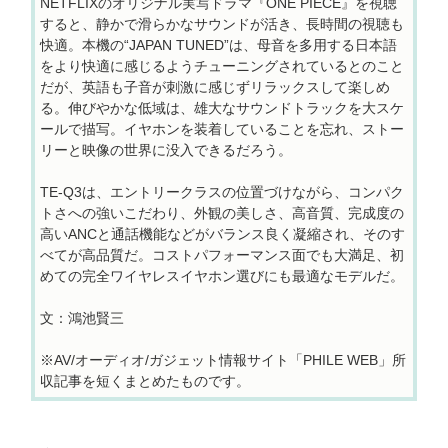
NETFLIXのオリジナル実写ドラマ『ONE PIECE』を視聴
すると、静かで滑らかなサウンドが活き、長時間の視聴も
快適。本機の“JAPAN TUNED”は、母音を多用する日本語
をより快適に感じるようチューニングされているとのこと
だが、英語も子音が刺激に感じずリラックスして楽しめ
る。伸びやかな低域は、雄大なサウンドトラックを大スケ
ールで描写。イヤホンを装着していることを忘れ、ストー
リーと映像の世界に没入できるだろう。
TE-Q3は、エントリークラスの位置づけながら、コンパク
トさへの強いこだわり、外観の美しさ、高音質、完成度の
高いANCと通話機能などがバランス良く凝縮され、そのす
べてが高品質だ。コストパフォーマンス面でも大満足、初
めての完全ワイヤレスイヤホン選びにも最適なモデルだ。
文：鴻池賢三
※AV/オーディオ/ガジェット情報サイト「PHILE WEB」所
収記事を短くまとめたものです。