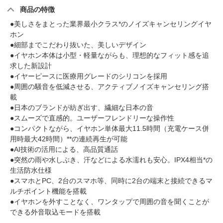
商品の特徴
●美しさをまとった業界最小クラス*のノイズキャンセリングイヤ
ホン
●細部までこだわり抜いた、美しいデザイン
●イヤホン本体は小型・軽量ながらも、理想的なフィット感を追
求した新設計
●イヤーピースに医療用グレードのシリコンを採用
●周囲の騒音を低減させる、アクティブノイズキャンセリング搭
載
●日本のブランドが紡ぎ出す、繊細な日本の音
●スムーズで直感的。ユーザーフレンドリーな操作性
●コンパクトながら、イヤホン単体最大11.5時間（充電ケース併
用時最大42時間）**の連続再生が可能
●AI技術の活用による、高品質通話
●突然の雨や水しぶき、汗などによる水濡れも安心。IPX4相当*の
生活防水仕様
●スマホとPC、2台のスマホ等、同時に2台の端末と接続できるマ
ルチポイント機能を搭載
●イヤホンを外すことなく、ワンタップで周囲の音を聞くことが
できる外音取込モードを搭載