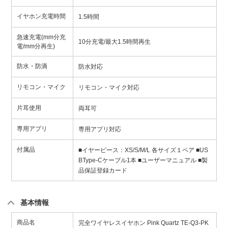
イヤホン充電時間
1.5時間
急速充電(mm分充
10分充電/最大1.5時間再生
電/mm分再生)
防水・防滴
防水対応
リモコン・マイク
リモコン・マイク対応
片耳使用
両耳可
専用アプリ
専用アプリ対応
付属品
■イヤーピース：XS/S/M/L 各サイズ１ペア ■US
BType-Cケーブル1本 ■ユーザーマニュアル ■製
品保証登録カード
基本情報
商品名
完全ワイヤレスイヤホン Pink Quartz TE-Q3-PK