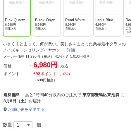
Pink Quartz
Black Onyx
Pearl White
Lapis Blue
Red
6,980円
8,980円
8,980円
6,980円
6,9
在庫あり
在庫あり
在庫あり
在庫あり
店在
日
小さくまとまって、何が悪い。美しさをまとった業界最小クラスの
ノイズキャンセリングイヤホン
詳細
メーカー価格 11,990円（税込） 41%引き 5,010円引き
6,980円
価格
（税込）
ポイント
698ポイント
（
10%
）
（698円相当）
送料無料、
あと
2時間40分以内
のご注文で
東京都豊島区東池袋
に
8月8日（土）
お届け
お届け先を変更する
数量
個