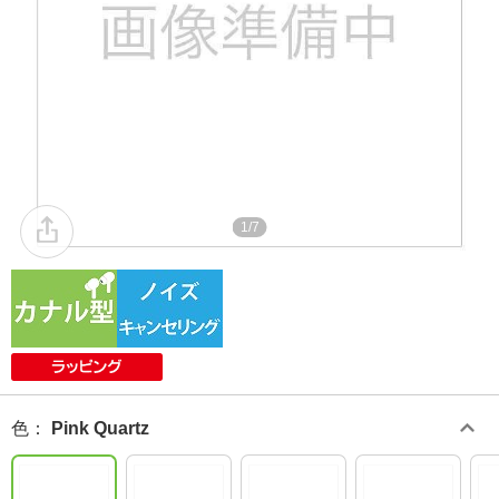
1/7
色
：
Pink Quartz