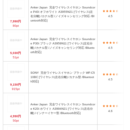
Anker Japan
完全ワイヤレスイヤホン Soundcor
e P40i オフホワイト A3955N21 [ワイヤレス(左
右分離) /カナル型 /ノイズキャンセリング対応 /Bl
4.5
uetooth対応]
7,990円
80pt
Anker Japan
完全ワイヤレスイヤホン Soundcor
e P30i ブラック A3959N11 [ワイヤレス(左右分
離) /カナル型 /ノイズキャンセリング対応 /Blueto
4.5
oth対応]
5,030円
51pt
SONY
完全ワイヤレスイヤホン ブラック WF-C5
10BC [ワイヤレス(左右分離) /カナル型 /Bluetoot
4.5
h対応]
9,150円
915pt
Anker Japan
完全ワイヤレスイヤホン Soundcor
e K20i ホワイト A3994N21 [ワイヤレス(左右分
4.6
離) /インナーイヤー型 /Bluetooth対応]
4,990円
50pt