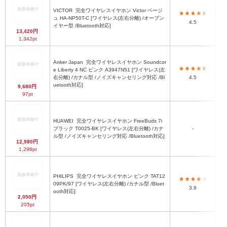
VICTOR
完全ワイヤレスイヤホン Victor ベージ
ュ HA-NP50T-C [ワイヤレス(左右分離) /オープン
4.5
イヤー型 /Bluetooth対応]
13,420円
1,342pt
Anker Japan
完全ワイヤレスイヤホン Soundcor
e Liberty 4 NC ピンク A3947N51 [ワイヤレス(左
右分離) /カナル型 /ノイズキャンセリング対応 /Bl
4.5
uetooth対応]
9,680円
97pt
HUAWEI
完全ワイヤレスイヤホン FreeBuds 7i
ブラック T0025-BK [ワイヤレス(左右分離) /カナ
-
ル型 /ノイズキャンセリング対応 /Bluetooth対応]
12,980円
1,298pt
PHILIPS
完全ワイヤレスイヤホン ピンク TAT12
09PK/97 [ワイヤレス(左右分離) /カナル型 /Bluet
3.9
ooth対応]
2,050円
205pt