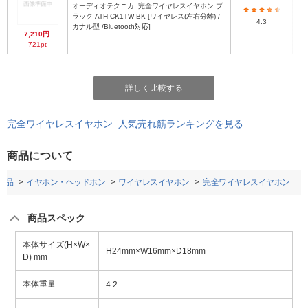
オーディオテクニカ
完全ワイヤレスイヤホン ブ
ラック ATH-CK1TW BK [ワイヤレス(左右分離) /
4.3
カナル型 /Bluetooth対応]
7,210円
721pt
詳しく比較する
完全ワイヤレスイヤホン 人気売れ筋ランキングを見る
商品について
用品
イヤホン・ヘッドホン
ワイヤレスイヤホン
完全ワイヤレスイヤホン
商品スペック
本体サイズ(H×W×
H24mm×W16mm×D18mm
D) mm
本体重量
4.2