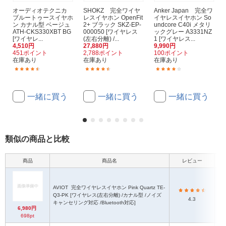
オーディオテクニカ
SHOKZ 完全ワイヤ
Anker Japan 完全ワ
ブルートゥースイヤホ
レスイヤホン OpenFit
イヤレスイヤホン So
ン カナル型 ベージュ
2+ ブラック SKZ-EP-
undcore C40i メタリ
ATH-CKS330XBT BG
000050 [ワイヤレス
ックグレー A3331NZ
[ワイヤレ...
(左右分離) /...
1 [ワイヤレス...
4,510円
27,880円
9,990円
451ポイント
2,788ポイント
100ポイント
在庫あり
在庫あり
在庫あり
(317)
(21)
(41)
一緒に買う
一緒に買う
一緒に買う
類似の商品と比較
商品
商品名
レビュー
本
AVIOT
完全ワイヤレスイヤホン Pink Quartz TE-
Q3-PK [ワイヤレス(左右分離) /カナル型 /ノイズ
H2
4.3
キャンセリング対応 /Bluetooth対応]
6,980円
698pt