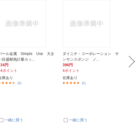
パール金属 Simple Use 大き
ダイニチ・コーポレーション サ
LIV 
い目盛耐熱計量カッ...
ンサンスポンジ ノ...
IH ガス
434円
396円
905円
44ポイント
4ポイント
91ポイ
在庫あり
在庫あり
在庫あ
(2)
(1)
一緒に買う
一緒に買う
一