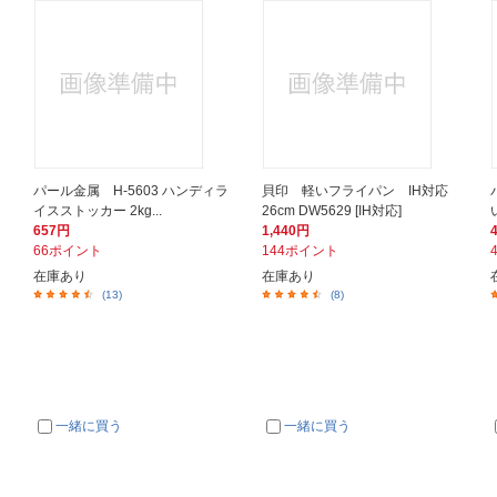
パール金属 H-5603 ハンディラ
貝印 軽いフライパン IH対応
イスストッカー 2kg...
26cm DW5629 [IH対応]
657円
1,440円
66ポイント
144ポイント
在庫あり
在庫あり
(13)
(8)
一緒に買う
一緒に買う