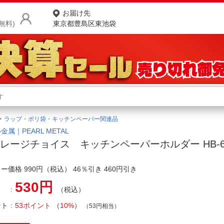
お届け先
無料)
東京都豊島区東池袋
商品をさがす
ランキングからさがす
ネ
ラップ・ポリ袋・キッチンペーパー関連品
カテゴリ一覧からさがす
ポ
金属｜PEARL METAL
レージチョイス キッチンペーパーホルダー HB-6
店
ー価格 990円（税込） 46％引き 460円引き
お
530円
お客様サポート
（税込）
ント
53ポイント
（
10%
）
（53円相当）
ご利用ガイド