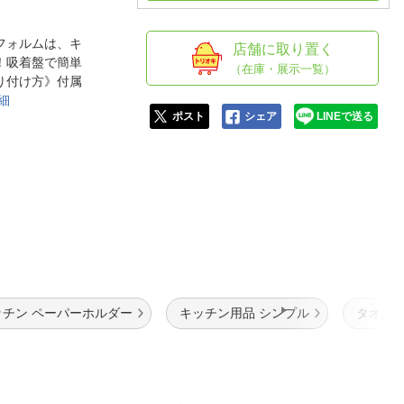
人窓口
R情報
フォルムは、キ
店舗に取り置く
！吸着盤で簡単
（在庫・展示一覧）
り付け方》付属
細
ポスト
シェア
LINEで送る
nglish / 中文
ッチン ペーパーホルダー
キッチン用品 シンプル
タオル 