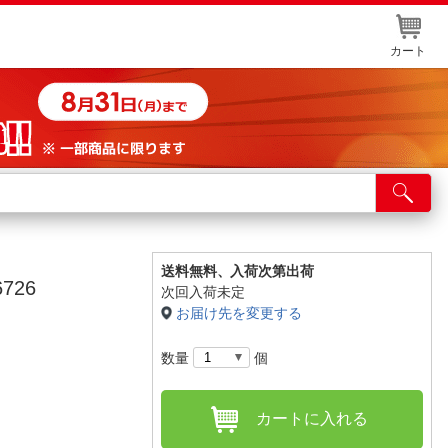
カート
店舗サービス
ット取り置き
イントカードWEB登録
送料無料、
入荷次第出荷
726
次回入荷未定
舗情報・店舗一覧
お届け先を変更する
取り寄せ品入荷状況照会
数量
個
カートに入れる