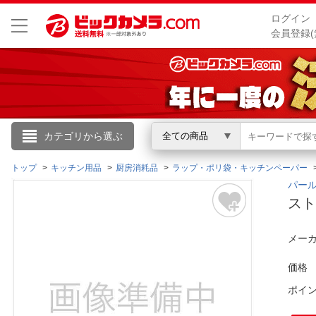
ログイン
会員登録(
こんにちは
カテゴリから選ぶ
全ての商品
ログイン
トップ
キッチン用品
厨房消耗品
ラップ・ポリ袋・キッチンペーパー
パール
スト
新規会員登録
メーカ
会員メニュー
価格
お買いもの履歴
ポイ
閲覧履歴