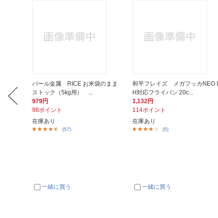
レスタン
パール金属 RICE お米袋のまま
和平フレイズ メガフッカNEO I
ストック（5kg用） ...
H対応フライパン 20c...
979円
1,132円
98ポイント
114ポイント
在庫あり
在庫あり
(57)
(5)
一緒に買う
一緒に買う