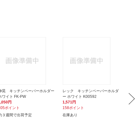
伸晃 キッチンペーパーホルダー
レック キッチンペーパーホルダ
パール
ホワイト FK-PW
ー ホワイト K00592
ッチンペ
1,050円
1,571円
1,550
105ポイント
158ポイント
155ポ
約３週間で出荷予定
在庫あり
入荷次