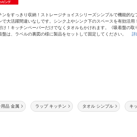
法
よくある質問・お問合せ
I
チンをすっきり収納！ストレージチョイスシリーズシンプルで機能的な
ご利用規約
ンで大活躍間違いなしです。シンク上やシンク下のスペースを有効活用
付け！キッチンペーパーだけでなくタオルもかけれます。《吸着盤の取
着盤は、ラベルの裏図の様に製品をセットして固定してください。
詳
E
用品 金属
ラップ キッチン
タオル シンプル
キ