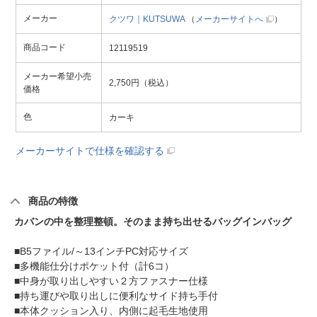
メーカー
クツワ｜KUTSUWA
（
メーカーサイトへ
）
商品コード
12119519
メーカー希望小売
2,750円（税込）
価格
色
カーキ
メーカーサイトで仕様を確認する
商品の特徴
カバンの中を整理整頓。そのまま持ち出せるバッグインバッグ
■B5ファイル/～13インチPC対応サイズ
■多機能仕分けポケット付（計6コ）
■中身が取り出しやすい２方ファスナー仕様
■持ち運びや取り出しに便利なサイド持ち手付
■本体クッション入り、内側に起毛生地使用