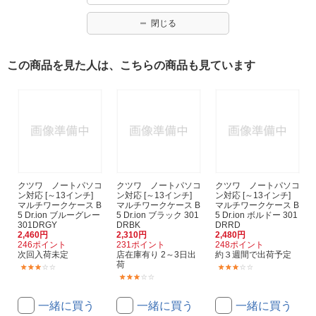
閉じる
この商品を見た人は、こちらの商品も見ています
クツワ ノートパソコ
クツワ ノートパソコ
クツワ ノートパソコ
ン対応 [～13インチ]
ン対応 [～13インチ]
ン対応 [～13インチ]
マルチワークケース B
マルチワークケース B
マルチワークケース B
5 Dr.ion ブルーグレー
5 Dr.ion ブラック 301
5 Dr.ion ボルドー 301
301DRGY
DRBK
DRRD
2,460円
2,310円
2,480円
246ポイント
231ポイント
248ポイント
次回入荷未定
店在庫有り 2～3日出
約３週間で出荷予定
荷
(1)
(1)
(1)
一緒に買う
一緒に買う
一緒に買う