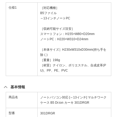
仕様1
［対応機種］
B5ファイル
～13インチノートPC
［収納可能サイズ目安］
スマートフォン：H155×W80×D20mm
ノートPC：H220×W310×D24mm
［本体サイズ］H230xW310xD30mm(持ち手を
除く)
［重量］198g
［材質］ナイロン、ポリエステル、合成皮革(P
U)、PP、PE、PVC
基本情報
商品名
ノートパソコン対応 [～13インチ] マルチワーク
ケース B5 Dr.ion カーキ 301DRGR
型番
301DRGR