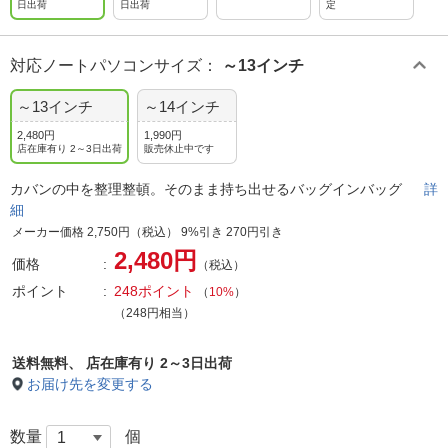
日出荷
日出荷
定
対応ノートパソコンサイズ
：
～13インチ
～13インチ
～14インチ
2,480円
1,990円
店在庫有り 2～3日出荷
販売休止中です
カバンの中を整理整頓。そのまま持ち出せるバッグインバッグ
詳
細
メーカー価格 2,750円（税込） 9%引き 270円引き
2,480円
価格
（税込）
ポイント
248ポイント
（
10%
）
（248円相当）
送料無料、
店在庫有り 2～3日出荷
お届け先を変更する
数量
個