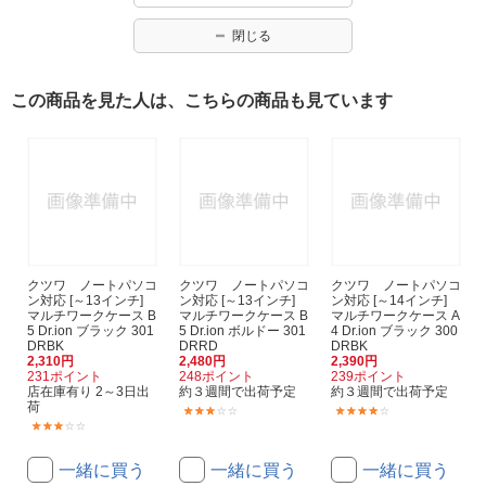
閉じる
この商品を見た人は、こちらの商品も見ています
クツワ ノートパソコ
クツワ ノートパソコ
クツワ ノートパソコ
ン対応 [～13インチ]
ン対応 [～13インチ]
ン対応 [～14インチ]
マルチワークケース B
マルチワークケース B
マルチワークケース A
5 Dr.ion ブラック 301
5 Dr.ion ボルドー 301
4 Dr.ion ブラック 300
DRBK
DRRD
DRBK
2,310円
2,480円
2,390円
231ポイント
248ポイント
239ポイント
店在庫有り 2～3日出
約３週間で出荷予定
約３週間で出荷予定
荷
(1)
(1)
(1)
一緒に買う
一緒に買う
一緒に買う