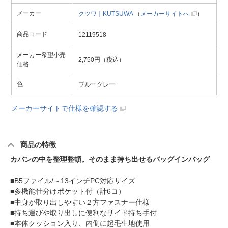
メーカー
クツワ｜KUTSUWA
（
メーカーサイトへ
）
商品コード
12119518
メーカー希望小売
2,750円（税込）
価格
色
ブルーグレー
メーカーサイトで仕様を確認する
商品の特徴
カバンの中を整理整頓。そのまま持ち出せるバッグインバッグ
■B5ファイル/～13インチPC対応サイズ
■多機能仕分けポケット付（計6コ）
■中身が取り出しやすい２方ファスナー仕様
■持ち運びや取り出しに便利なサイド持ち手付
■本体クッション入り、内側に起毛生地使用