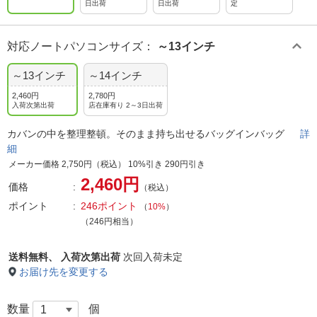
日出荷
日出荷
定
対応ノートパソコンサイズ
：
～13インチ
～13インチ
～14インチ
2,460円
2,780円
入荷次第出荷
店在庫有り 2～3日出荷
カバンの中を整理整頓。そのまま持ち出せるバッグインバッグ
詳
細
メーカー価格 2,750円（税込） 10%引き 290円引き
2,460円
価格
（税込）
ポイント
246ポイント
（
10%
）
（246円相当）
送料無料、
入荷次第出荷
次回入荷未定
お届け先を変更する
数量
個