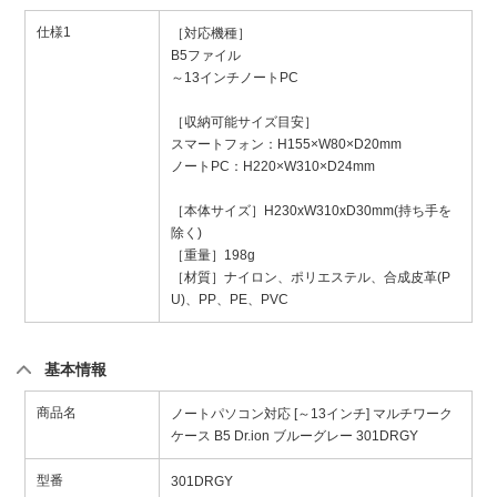
仕様1
［対応機種］
B5ファイル
～13インチノートPC
［収納可能サイズ目安］
スマートフォン：H155×W80×D20mm
ノートPC：H220×W310×D24mm
［本体サイズ］H230xW310xD30mm(持ち手を
除く)
［重量］198g
［材質］ナイロン、ポリエステル、合成皮革(P
U)、PP、PE、PVC
基本情報
商品名
ノートパソコン対応 [～13インチ] マルチワーク
ケース B5 Dr.ion ブルーグレー 301DRGY
型番
301DRGY