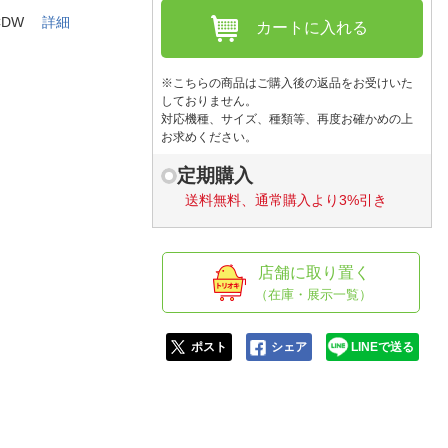
人窓口
0CDW
詳細
カートに入れる
R情報
※こちらの商品はご購入後の返品をお受けいた
しておりません。
対応機種、サイズ、種類等、再度お確かめの上
お求めください。
nglish / 中文
定期購入
送料無料、通常購入より3%引き
店舗に取り置く
（在庫・展示一覧）
ポスト
シェア
LINEで送る