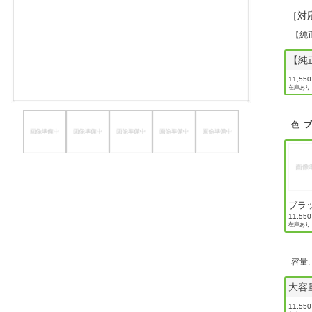
［対応
ほしいもの
【純
お知らせ
【純
11,55
在庫あり
色
:
ブラ
11,55
在庫あり
容量
大容
11,55