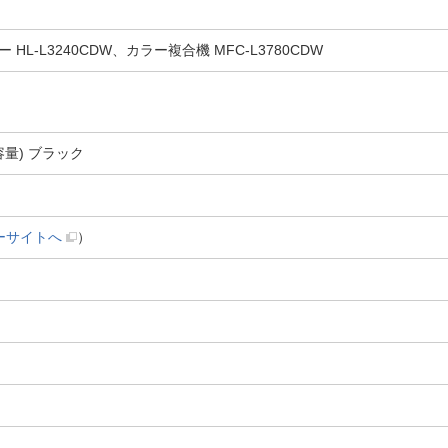
L-L3240CDW、カラー複合機 MFC-L3780CDW
大容量) ブラック
ーサイトへ
）