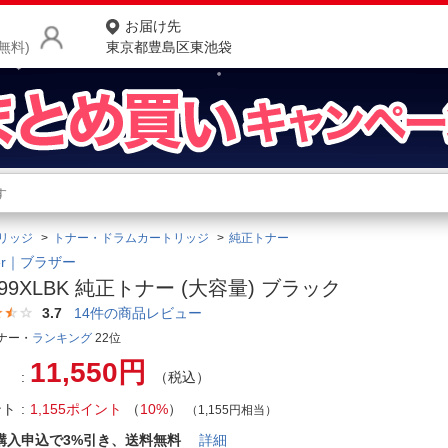
お届け先
無料)
東京都豊島区東池袋
商品をさがす
ランキングからさがす
ネ
リッジ
トナー・ドラムカートリッジ
純正トナー
カテゴリ一覧からさがす
ポ
her｜ブラザー
299XLBK 純正トナー (大容量) ブラック
店
3.7
14
件の商品レビュー
お
ナー・
ランキング
22位
11,550円
お客様サポート
（税込）
ント
1,155ポイント
（
10%
）
（1,155円相当）
ご利用ガイド
購入申込で3%引き、送料無料
詳細