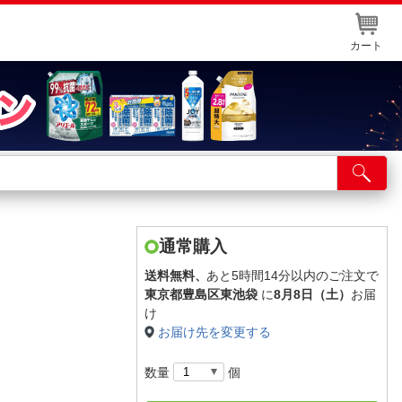
カート
店舗サービス
ット取り置き
イントカードWEB登録
通常購入
舗情報・店舗一覧
送料無料、
あと5時間14分以内のご注文で
東京都豊島区東池袋
に
8月8日（土）
お届
取り寄せ品入荷状況照会
け
お届け先を変更する
数量
個