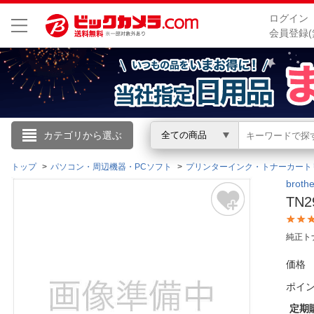
ログイン
会員登録(
こんにちは
カテゴリから選ぶ
全ての商品
ログイン
トップ
パソコン・周辺機器・PCソフト
プリンターインク・トナーカート
brot
TN
新規会員登録
純正ト
会員メニュー
価格
お買いもの履歴
ポイ
閲覧履歴
定期