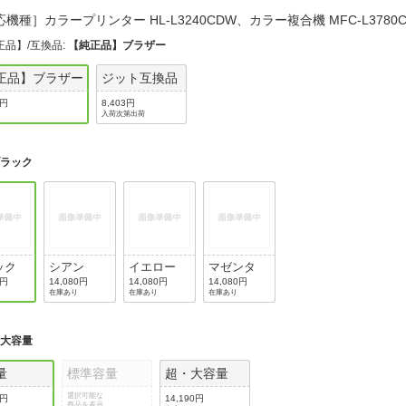
法
よくある質問・お問合せ
機種］カラープリンター HL-L3240CDW、カラー複合機 MFC-L378
I
正品】/互換品
:
【純正品】ブラザー
ご利用規約
正品】ブラザー
ジット互換品
0円
8,403円
入荷次第出荷
E
ブラック
ック
シアン
イエロー
マゼンタ
0円
14,080円
14,080円
14,080円
在庫あり
在庫あり
在庫あり
:
大容量
量
標準容量
超・大容量
選択可能な
0円
14,190円
商品を表示