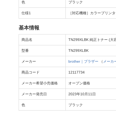
色
ブラック
仕様1
［対応機種］カラープリンター H
基本情報
商品名
TN299XLBK 純正トナー (
型番
TN299XLBK
メーカー
brother｜ブラザー
（
メーカ
商品コード
12117734
メーカー希望小売価格
オープン価格
メーカー発売日
2023年10月11日
色
ブラック