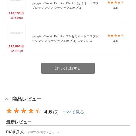
gaggia
Classic Evo Pro Black（(セミオートエス
幅
プレッソマシン クラシックエボプロ)
4.6
116,190円
11,619pt
gaggia
Classic Evo Pro SS(セミオートエスプレ
幅
ッソマシン クラシックエボプロ) ステンレス
4.6
129,800円
12,980pt
詳しく比較する
商品レビュー
4.6
(
5
)
すべて見る
最新レビュー
maji
さん
（2025/7/9にレビュー）