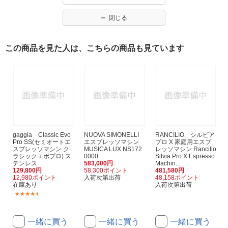
閉じる
この商品を見た人は、こちらの商品も見ています
gaggia Classic Evo
NUOVA SIMONELLI
RANCILIO シルビア
Pro SS(セミオートエ
エスプレッソマシン
プロ X 家庭用エスプ
スプレッソマシン ク
MUSICA LUX NS172
レッソマシン Rancilio
ラシックエボプロ) ス
0000
Silvia Pro X Espresso
テンレス
583,000円
Machin...
129,800円
58,300ポイント
481,580円
12,980ポイント
入荷次第出荷
48,158ポイント
在庫あり
入荷次第出荷
(5)
一緒に買う
一緒に買う
一緒に買う