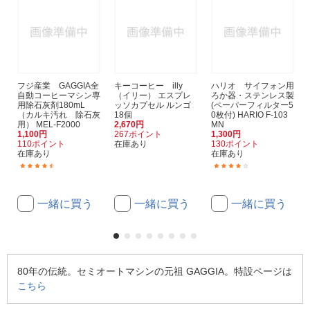
フジ産業 GAGGIA全
キーコーヒー illy
ハリオ サイフォン用
自動コーヒーマシン専
（イリー） エスプレ
ろか器・ステンレス製
用除石灰剤180mL
ッソカプセル ルンゴ
(ペーパーフィルター5
（カルキ汚れ 除石灰
18個
0枚付) HARIO F-103
用） MEL-F2000
2,670円
MN
1,100円
267ポイント
1,300円
110ポイント
在庫あり
130ポイント
在庫あり
在庫あり
(7)
(4)
一緒に買う
一緒に買う
一緒に買う
80年の伝統。セミオートマシンの元祖 GAGGIA。特設ページは
こちら