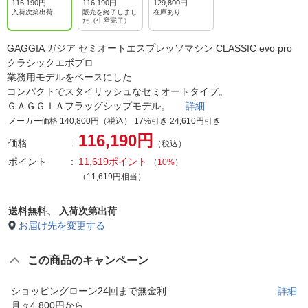
116,190円
116,190円
129,800円
入荷次第出荷
販売を終了しまし
在庫あり
た（生産完了）
GAGGIA ガジア セミオートエスプレッソマシン CLASSIC evo pro
クラシックエボプロ
業務用モデルをベースにした
コンパクトでスタイリッシュなセミオートタイプ。
ＧＡＧＧＩＡフラッグシップモデル。
詳細
メーカー価格 140,800円（税込） 17%引き 24,610円引き
116,190円
価格
（税込）
ポイント
11,619ポイント
（
10%
）
（11,619円相当）
送料無料、
入荷次第出荷
お届け先を変更する
この商品のキャンペーン
ショッピングローン24回まで無金利
詳細
月々4,800円から