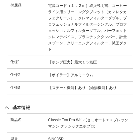
付属品
電源コード（１．２ｍ）取扱説明書、コーヒー
ライン用クリーニングタブレット（カマレタカ
フェクリーン）、クレマフィルターダブル、プ
ロフェッショナルフィルターシングル、プロフ
ェッショナルフィルターダブル、パーフェクト
クレマデバイス、プラスチックタンパー、計量
スプーン、クリーニングフィルター、減圧ダク
ト
仕様1
【ポンプ圧力】最大１５気圧
仕様2
【ボイラー】アルミニウム
仕様3
【スチーム機能】あり 【給湯機能】あり
基本情報
商品名
Classic Evo Pro White(セミオートエスプレッソ
マシン クラシックエボプロ)
型番
SIN035R