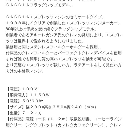
ＧＡＧＧＩＡフラッグシップモデル。
ＧＡＧＧＩＡエスプレッソマシンのセミオートタイプ。
１９３８年にイタリアで創業したエスプレッソマシンメーカー。
80年以上の伝統を受け継ぐフラッグシップモデル。
創業者であるアキーレガジア氏のクレマの発明により、エスプレ
ッソは世界中で愛されるようになりました。
業務用と同じステンレスフィルターホルダーを採用。
付属品のクレマフィルターとパーフェクトクレマデバイスを使用
すれば誰でも簡単に質の高いエスプレッソを抽出が可能です。
より完璧なエスプレッソが欲しい方、ラテアートをして見たい方
向けの本格派マシン。
【電圧】１００Ｖ
【消費電力】１１５０Ｗ
【電源】５０/６０hz
【サイズ】幅２３０×高さ３８０×奥２４０（ｍｍ）
【重量】７．２ｋｇ
【付属品】電源コード（１．２ｍ）取扱説明書、コーヒーライン
用クリーニングタブレット（カマレタカフェクリーン）、クレマ