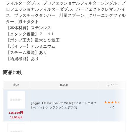
フィルターダブル、プロフェッショナルフィルターシングル、プ
ロフェッショナルフィルターダブル、パーフェクトクレマデバイ
ス、プラスチックタンパー、計量スプーン、クリーニングフィル
ター、減圧ダクト
【本体材質】ステンレス
【水タンク容量】２．１Ｌ
【ポンプ圧力】最大１５気圧
【ボイラー】アルミニウム
【スチーム機能】あり
【給湯機能】あり
商品比較
商品
商品名
レビュー
本
gaggia
Classic Evo Pro White(セミオートエスプ
幅
レッソマシン クラシックエボプロ)
4.6
116,190円
11,619pt