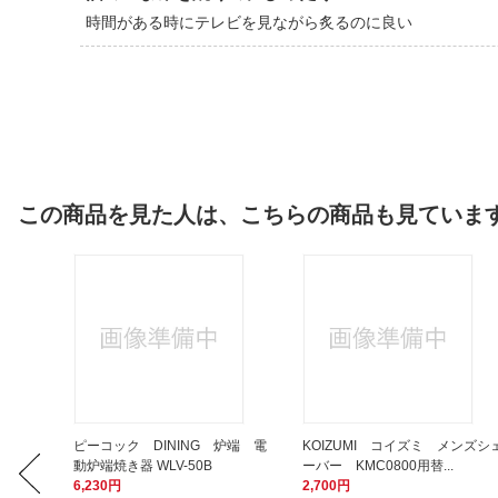
時間がある時にテレビを見ながら炙るのに良い
この商品を見た人は、こちらの商品も見ていま
 バイオ
ピーコック DINING 炉端 電
KOIZUMI コイズミ メンズシ
動炉端焼き器 WLV-50B
ーバー KMC0800用替...
6,230円
2,700円