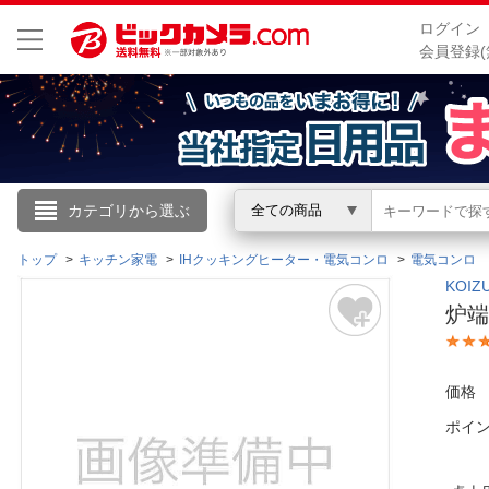
ログイン
会員登録(
こんにちは
カテゴリから選ぶ
全ての商品
ログイン
トップ
キッチン家電
IHクッキングヒーター・電気コンロ
電気コンロ
KOI
炉端
新規会員登録
会員メニュー
価格
ポイ
お買いもの履歴
閲覧履歴