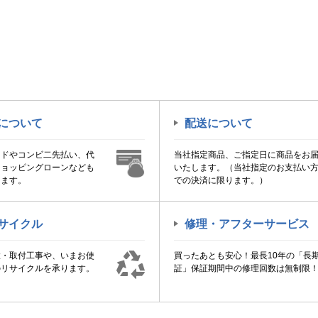
について
配送について
ードやコンビ二先払い、代
当社指定商品、ご指定日に商品をお
ショッピングローンなども
いたします。（当社指定のお支払い
けます。
での決済に限ります。）
サイクル
修理・アフターサービス
置・取付工事や、いまお使
買ったあとも安心！最長10年の「長
のリサイクルを承ります。
証」保証期間中の修理回数は無制限