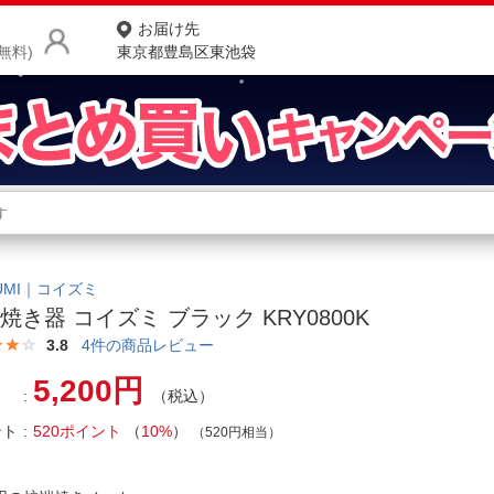
お届け先
無料)
東京都豊島区東池袋
商品をさがす
ランキングからさがす
ネ
カテゴリ一覧からさがす
ポ
ZUMI｜コイズミ
焼き器 コイズミ ブラック KRY0800K
店
3.8
4
件の商品レビュー
お
5,200円
（税込）
お客様サポート
ント
520ポイント
（
10%
）
（520円相当）
ご利用ガイド