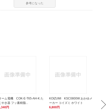
参考になった
オーム電機 COK-E-T65-AH-K た
KOIZUMI KSC0800W おかゆメ
ロゴス
こやき器 フッ素樹脂...
ーカー コイズミ ホワイト
5,478
1,340円
6,800円
548ポ