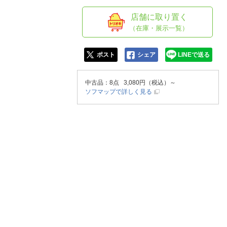
人窓口
店舗に取り置く
R情報
（在庫・展示一覧）
ポスト
シェア
LINEで送る
nglish / 中文
中古品
：8点 3,080円（税込）～
ソフマップで詳しく見る