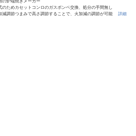
法
用の炉端焼きメーカー
よくある質問・お問合せ
式のためカセットコンロのガスボンベ交換、処分の手間無し
I
加減調節つまみで高さ調節することで、火加減の調節が可能
詳細
ご利用規約
E