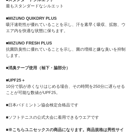
最もスタンダードなシルエット
■MIZUNO QUIKDRY PLUS
吸汗速乾性が優れていることを示し、汗を素早く吸収、拡散、ウ
エア内を快適な状態に保ちます。
■MIZUNO FRESH PLUS
抗菌防臭性に優れていることを示し、菌の増殖と嫌な臭いを抑制
します。
■消臭テープ使用（袖下・脇部分）
■UPF25＋
10分で肌が赤くなりはじめる場合、その時間を250分に遅らせる
ことが可能な数値がUPF25。
■日本バドミントン協会検定合格品です
■ソフトテニスの公式大会に着用できるウエアです
■※こちらユニセックスの商品になります。商品規格は男性サイ