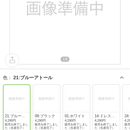
1/9
色
：
21:ブルーアトール
21:ブルーア
09:ブラック
01:ホワイト
14:ドレスネ
2
トール
イビー
ブ
4,290円
4,290円
4,290円
4,290円
4,2
販売を終了しまし
販売を終了しまし
販売を終了しまし
販売を終了しまし
販
た（生産完了）
た（生産完了）
た（生産完了）
た（生産完了）
た