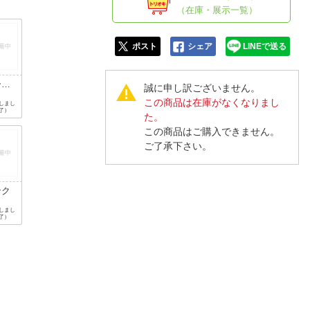
人窓口
（在庫・展示一覧）
R情報
ポスト
シェア
LINEで送る
ーフ
誠に申し訳ございません。
この商品は在庫がなくなりまし
nglish / 中文
しまし
了）
た。
この商品はご購入できません。
ご了承下さい。
ンク
しまし
了）