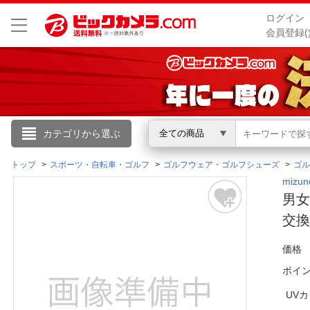
ログイン
会員登録(
こんにちは
カテゴリから選ぶ
全ての商品
ログイン
トップ
スポーツ・自転車・ゴルフ
ゴルフウェア・ゴルフシューズ
ゴル
miz
男女
新規会員登録
交
会員メニュー
価格
ポイ
お買いもの履歴
UV
閲覧履歴