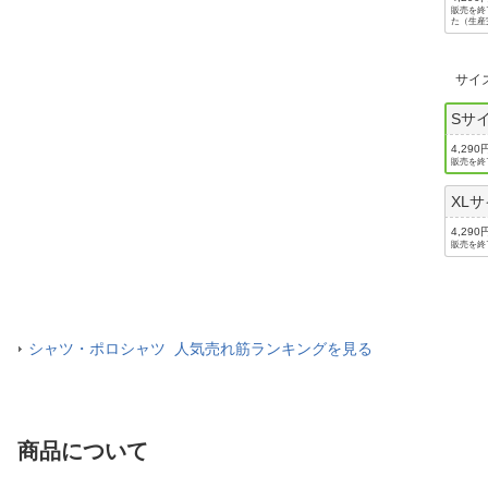
販売を終
た（生産
サイ
Sサ
4,290
販売を終
XL
4,290
販売を終
シャツ・ポロシャツ 人気売れ筋ランキングを見る
商品について