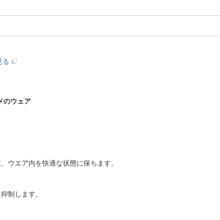
見る
メのウェア
散、ウエア内を快適な状態に保ちます。
を抑制します。