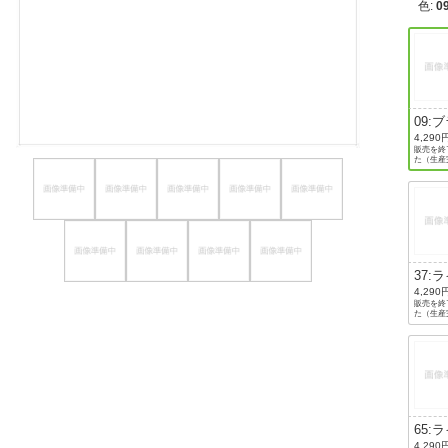
色
:
0
ほしいもの
お知らせ
09:
ク
4,290
販売を終
た（生産
37:
グリ
4,290
販売を終
た（生産
65:
ピン
4,290