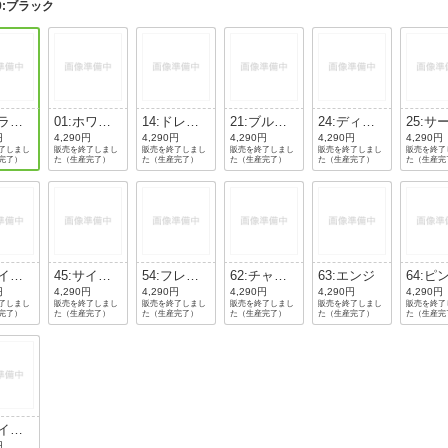
法
9:ブラック
よくある質問・お問合せ
I
ご利用規約
ブラッ
01:ホワイ
14:ドレス
21:ブルー
24:ディー
25:サ
ト
ネイビー
アトール
バブルー
ブルー
円
4,290円
4,290円
4,290円
4,290円
4,290円
E
了しまし
販売を終了しまし
販売を終了しまし
販売を終了しまし
販売を終了しまし
販売を終了
完了）
た（生産完了）
た（生産完了）
た（生産完了）
た（生産完了）
た（生産完
ライム
45:サイバ
54:フレイ
62:チャイ
63:エンジ
64:ピ
ーン
ーイエロー
ムオレンジ
ニーズレッ
円
4,290円
4,290円
4,290円
4,290円
4,290円
了しまし
販売を終了しまし
販売を終了しまし
販売を終了しまし
販売を終了しまし
販売を終了
ド
完了）
た（生産完了）
た（生産完了）
た（生産完了）
た（生産完了）
た（生産完
ライト
ク
円