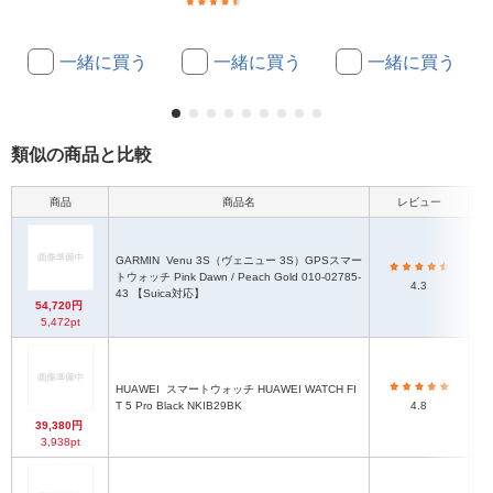
(16)
一緒に買う
一緒に買う
一緒に買う
類似の商品と比較
商品
商品名
レビュー
本
GARMIN
Venu 3S（ヴェニュー 3S）GPSスマー
トウォッチ Pink Dawn / Peach Gold 010-02785-
4.3
43 【Suica対応】
54,720円
5,472pt
HUAWEI
スマートウォッチ HUAWEI WATCH FI
T 5 Pro Black NKIB29BK
4.8
39,380円
3,938pt