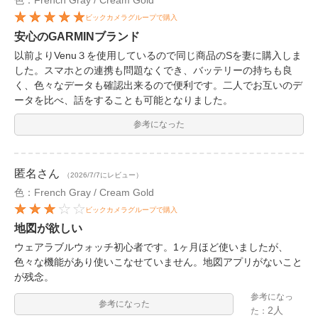
色：French Gray / Cream Gold
ビックカメラグループで購入
安心のGARMINブランド
以前よりVenu３を使用しているので同じ商品のSを妻に購入しま
した。スマホとの連携も問題なくでき、バッテリーの持ちも良
く、色々なデータも確認出来るので便利です。二人でお互いのデ
ータを比べ、話をすることも可能となりました。
参考になった
匿名
さん
（2026/7/7にレビュー）
色：French Gray / Cream Gold
ビックカメラグループで購入
地図が欲しい
ウェアラブルウォッチ初心者です。1ヶ月ほど使いましたが、
色々な機能があり使いこなせていません。地図アプリがないこと
が残念。
参考になっ
参考になった
2人
た：