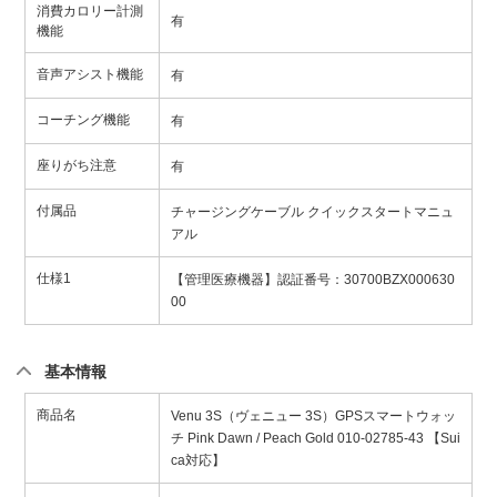
消費カロリー計測
有
機能
音声アシスト機能
有
コーチング機能
有
座りがち注意
有
付属品
チャージングケーブル クイックスタートマニュ
アル
仕様1
【管理医療機器】認証番号：30700BZX000630
00
基本情報
商品名
Venu 3S（ヴェニュー 3S）GPSスマートウォッ
チ Pink Dawn / Peach Gold 010-02785-43 【Sui
ca対応】