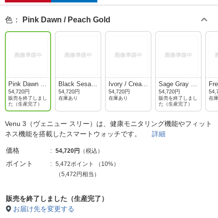
色
：
Pink Dawn / Peach Gold
Pink Dawn /
Black Sesam
Ivory / Cream
Sage Gray /
Fre
Peach Gold
e / Slate
Gold
Silver
Cr
54,720円
54,720円
54,720円
54,720円
54,
販売を終了しまし
在庫あり
在庫あり
販売を終了しまし
在
た（生産完了）
た（生産完了）
Venu 3（ヴェニュー スリー）は、健康モニタリング機能やフィット
ネス機能を搭載したスマートウォッチです。
詳細
価格
54,720円
（税込）
ポイント
5,472ポイント
（
10%
）
（5,472円相当）
販売を終了しました（生産完了）
お届け先を変更する