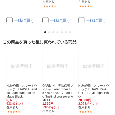
在庫あり
在庫あり
(39)
(2)
一緒に買う
一緒に買う
一緒に買う
この商品を買った後に買われている商品
HUAWEI スマートウ
GARMIN 液晶保護フ
HUAWEI スマートウ
ォッチ HUAWEI Band
ィルム Forerunner 16
ォッチ HUAWEI WAT
10 Aluminum Edition
5 / 70 / 170 / 170Musi
CH FIT 2 Midnight Bla
Matte Black
c / Instinct crossover A
ck
6,323円
MOLE...
20,680円
633ポイント
1,320円
2,068ポイント
在庫あり
132ポイント
在庫あり
在庫あり
(65)
(69)