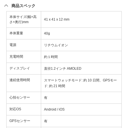
商品スペック
本体サイズ(幅×高
41 x 41 x 12 mm
さ×奥行)mm
本体重量
40g
電源
リチウムイオン
充電時間
約１時間
ディスプレイ
直径1.2インチ AMOLED
連続使用時間
スマートウォッチモード: 約 10 日間、GPSモー
ド: 約 21 時間
心拍センサー
有
対応OS
Android / iOS
GPSセンサー
有