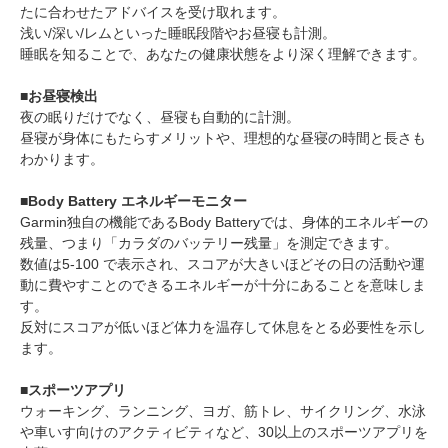
たに合わせたアドバイスを受け取れます。
浅い/深い/レムといった睡眠段階やお昼寝も計測。
睡眠を知ることで、あなたの健康状態をより深く理解できます。
■お昼寝検出
夜の眠りだけでなく、昼寝も自動的に計測。
昼寝が身体にもたらすメリットや、理想的な昼寝の時間と長さも
わかります。
■Body Battery エネルギーモニター
Garmin独自の機能であるBody Batteryでは、身体的エネルギーの
残量、つまり「カラダのバッテリー残量」を測定できます。
数値は5-100 で表示され、スコアが大きいほどその日の活動や運
動に費やすことのできるエネルギーが十分にあることを意味しま
す。
反対にスコアが低いほど体力を温存して休息をとる必要性を示し
ます。
■スポーツアプリ
ウォーキング、ランニング、ヨガ、筋トレ、サイクリング、水泳
や車いす向けのアクティビティなど、30以上のスポーツアプリを