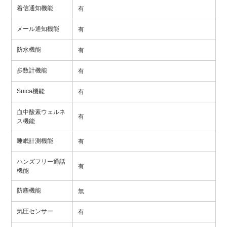
着信通知機能
有
メール通知機能
有
防水機能
有
歩数計機能
有
Suica機能
有
血中酸素ウェルネ
有
ス機能
睡眠計測機能
有
ハンズフリー通話
有
機能
防塵機能
無
気圧センサー
有