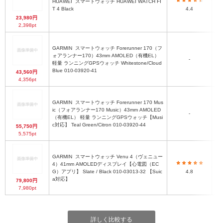
HUAWEI
スマートウォッチ HUAWEI WATCH FI
T 4 Black
4.4
23,980円
2,398pt
GARMIN
スマートウォッチ Forerunner 170（フ
ォアランナー170）43mm AMOLED（有機EL）
-
軽量 ランニングGPSウォッチ Whitestone/Cloud
Blue 010-03920-41
43,560円
4,356pt
GARMIN
スマートウォッチ Forerunner 170 Mus
ic（フォアランナー170 Music）43mm AMOLED
-
（有機EL） 軽量 ランニングGPSウォッチ【Musi
c対応】 Teal Green/Citron 010-03920-44
55,750円
5,575pt
GARMIN
スマートウォッチ Venu 4（ヴェニュー
4）41mm AMOLEDディスプレイ【心電図（EC
G）アプリ】 Slate / Black 010-03013-32 【Suic
4.8
a対応】
79,800円
7,980pt
詳しく比較する