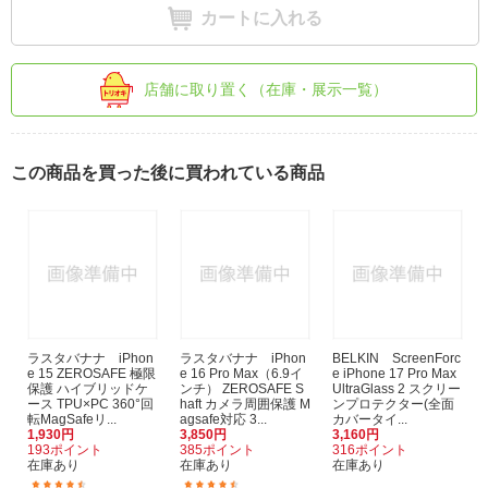
カートに入れる
店舗に取り置く（在庫・展示一覧）
この商品を買った後に買われている商品
ラスタバナナ iPhon
ラスタバナナ iPhon
BELKIN ScreenForc
e 15 ZEROSAFE 極限
e 16 Pro Max（6.9イ
e iPhone 17 Pro Max
保護 ハイブリッドケ
ンチ） ZEROSAFE S
UltraGlass 2 スクリー
ース TPU×PC 360°回
haft カメラ周囲保護 M
ンプロテクター(全面
転MagSafeリ...
agsafe対応 3...
カバータイ...
1,930円
3,850円
3,160円
193ポイント
385ポイント
316ポイント
在庫あり
在庫あり
在庫あり
(30)
(11)