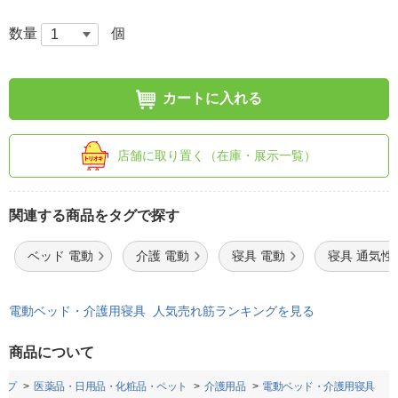
数量
個
カートに入れる
店舗に取り置く（在庫・展示一覧）
関連する商品をタグで探す
ベッド 電動
介護 電動
寝具 電動
寝具 通気性
電動ベッド・介護用寝具 人気売れ筋ランキングを見る
商品について
ップ
医薬品・日用品・化粧品・ペット
介護用品
電動ベッド・介護用寝具