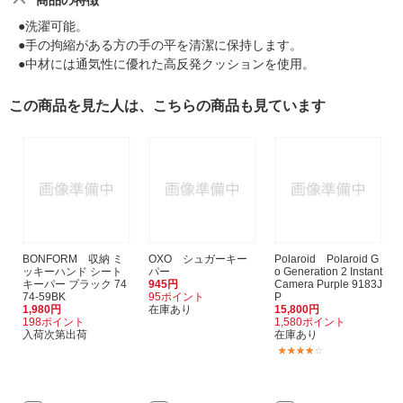
商品の特徴
●洗濯可能。
●手の拘縮がある方の手の平を清潔に保持します。
●中材には通気性に優れた高反発クッションを使用。
この商品を見た人は、こちらの商品も見ています
BONFORM 収納 ミ
OXO シュガーキー
Polaroid Polaroid G
ッキーハンド シート
パー
o Generation 2 Instant
キーパー ブラック 74
945円
Camera Purple 9183J
74-59BK
95ポイント
P
1,980円
在庫あり
15,800円
198ポイント
1,580ポイント
入荷次第出荷
在庫あり
(1)