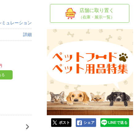
人窓口
店舗に取り置く
R情報
（在庫・展示一覧）
シミュレーション
詳細
nglish / 中文
円
れる
ポスト
シェア
LINEで送る