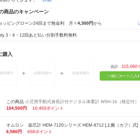
法
よくある質問・お問合せ
の商品のキャンペーン
I
ご利用規約
ョッピングローン24回まで無金利 月々
4,300円
から
aidy 3・6・12回あと払い分割手数料無料
E
に購入
115,060
合計
一緒にカートに入
小児用手動式身長計付デジタル体重計 WSH-16（検定付）
104,500円
10,450ポイント
オムロン 血圧計 HEM-7120シリーズ HEM-8712 [上腕（カフ）式]
6,580円
658ポイント