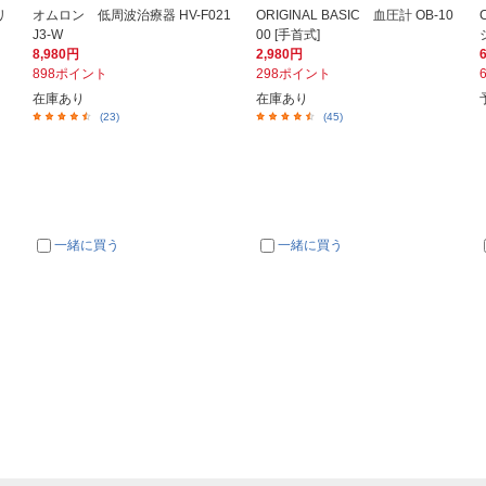
リ
オムロン 低周波治療器 HV-F021
ORIGINAL BASIC 血圧計 OB-10
J3-W
00 [手首式]
8,980円
2,980円
898ポイント
298ポイント
在庫あり
在庫あり
(23)
(45)
一緒に買う
一緒に買う