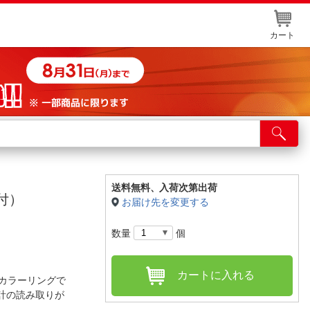
カート
店舗サービス
ット取り置き
イントカードWEB登録
送料無料、
入荷次第出荷
付）
お届け先を変更する
舗情報・店舗一覧
数量
個
取り寄せ品入荷状況照会
カートに入れる
のカラーリングで
計の読み取りが