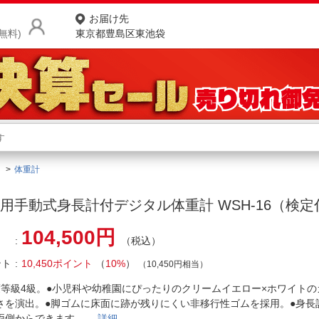
お届け先
無料)
東京都豊島区東池袋
商品をさがす
ランキングからさがす
ネ
体重計
カテゴリ一覧からさがす
ポ
ミ
用手動式身長計付デジタル体重計 WSH-16（検定
店
104,500円
（税込）
お
ント
10,450ポイント
（
10%
）
お客様サポート
（10,450円相当）
度等級4級。●小児科や幼稚園にぴったりのクリームイエロー×ホワイト
ご利用ガイド
さを演出。●脚ゴムに床面に跡が残りにくい非移行性ゴムを採用。●身長
両側からできます。
詳細