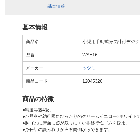
基本情報
基本情報
商品名
小児用手動式身長計付デジタル
型番
WSH16
メーカー
ツツミ
商品コード
12045320
商品の特徴
●精度等級4級。
●小児科や幼稚園にぴったりのクリームイエロー×ホワイト
●脚ゴムに床面に跡が残りにくい非移行性ゴムを採用。
●身長計の読み取りが左右両側からできます。