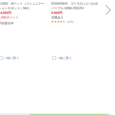
CASIO AIペット（コミュニケー
DOSHISHA ゴリラのふたつかみ
Pana
ションロボット）Mof...
パープル GRM-2501PU
ランワイ
64,900円
6,900円
49,50
6,490ポイント
在庫あり
在庫あ
(115)
予約受付中
一緒に買う
一緒に買う
一