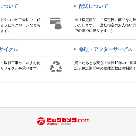
について
配送について
ードやコンビ二先払い、代
当社指定商品、ご指定日に商品をお
ショッピングローンなども
いたします。（当社指定のお支払い
けます。
での決済に限ります。）
サイクル
修理・アフターサービス
置・取付工事や、いまお使
買ったあとも安心！最長10年の「長
のリサイクルを承ります。
証」保証期間中の修理回数は無制限