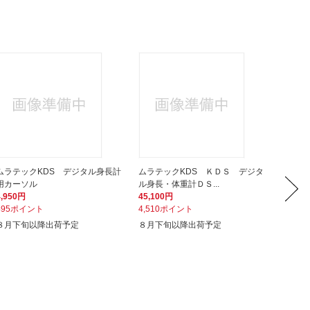
ムラテックKDS デジタル身長計
ムラテックKDS ＫＤＳ デジタ
TANI
用カーソル
ル身長・体重計ＤＳ...
0A [デ
4,950円
45,100円
32,34
495ポイント
4,510ポイント
3,23
８月下旬以降出荷予定
８月下旬以降出荷予定
次回入