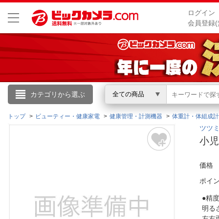
ログイン
会員登録(
こんにちは
カテゴリから選ぶ
全ての商品
ログイン
トップ
ビューティー・健康家電
健康管理・計測機器
体重計・体組成計
ツツ
小児
新規会員登録
価格
会員メニュー
ポイ
お買いもの履歴
●精
明る
閲覧履歴
左右