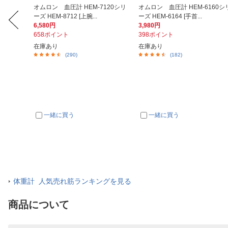
Men Sh
オムロン 血圧計 HEM-7120シリ
オムロン 血圧計 HEM-6160シ
.
ーズ HEM-8712 [上腕...
ーズ HEM-6164 [手首...
6,580円
3,980円
658ポイント
398ポイント
在庫あり
在庫あり
(290)
(182)
一緒に買う
一緒に買う
体重計 人気売れ筋ランキングを見る
商品について