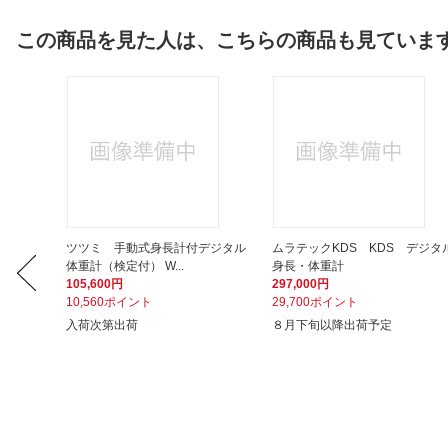
この商品を見た人は、こちらの商品も見ていま
WB-26
ツツミ 手動式身長計付デジタル
ムラテックKDS KDS デジタ
体重計（検定付） W...
身長・体重計
105,600円
297,000円
10,560ポイント
29,700ポイント
入荷次第出荷
８月下旬以降出荷予定