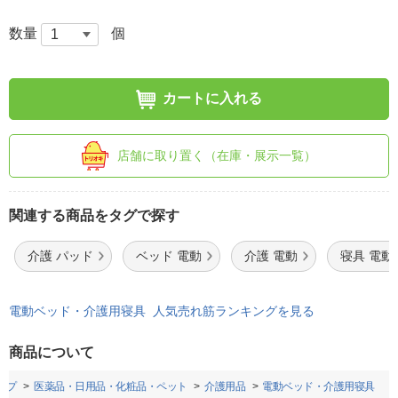
数量
個
カートに入れる
店舗に取り置く（在庫・展示一覧）
関連する商品をタグで探す
介護 パッド
ベッド 電動
介護 電動
寝具 電動
電動ベッド・介護用寝具 人気売れ筋ランキングを見る
商品について
ップ
医薬品・日用品・化粧品・ペット
介護用品
電動ベッド・介護用寝具