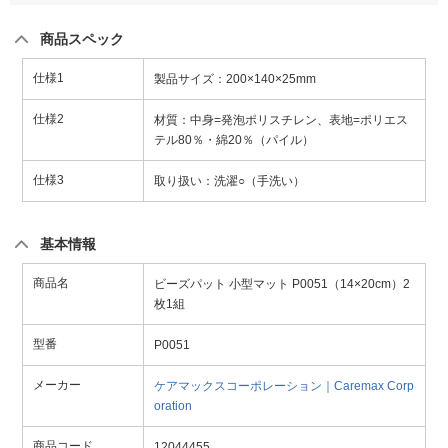
商品スペック
仕様1
製品サイズ：200×140×25mm
仕様2
材質：中身=発泡ポリスチレン、表地=ポリエス
テル80％・綿20％（パイル）
仕様3
取り扱い：洗濯○（手洗い）
基本情報
商品名
ビーズパット 小型マット P0051（14×20cm）2
枚1組
型番
P0051
メーカー
ケアマックスコーポレーション｜Caremax Corp
oration
商品コード
12044455