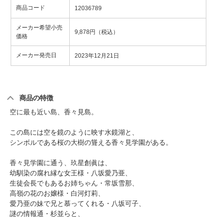
商品コード
12036789
メーカー希望小売
9,878円（税込）
価格
メーカー発売日
2023年12月21日
商品の特徴
空に最も近い島、香々見島。
この島には空を鏡のように映す水鏡湖と、
シンボルである桜の大樹の聳える香々見学園がある。
香々見学園に通う、玖星創眞は、
幼馴染の腐れ縁な女王様・八坂愛乃亜、
生徒会長でもあるお姉ちゃん・常坂雪那、
高嶺の花のお嬢様・白河灯莉、
愛乃亜の妹で兄と慕ってくれる・八坂可子、
謎の情報通・杉並らと、