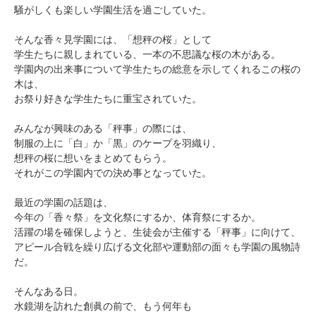
騒がしくも楽しい学園生活を過ごしていた。
そんな香々見学園には、「想秤の桜」として
学生たちに親しまれている、一本の不思議な桜の木がある。
学園内の出来事について学生たちの総意を示してくれるこの桜の
木は、
お祭り好きな学生たちに重宝されていた。
みんなが興味のある「秤事」の際には、
制服の上に「白」か「黒」のケープを羽織り、
想秤の桜に想いをまとめてもらう。
それがこの学園内での決め事となっていた。
最近の学園の話題は、
今年の「香々祭」を文化祭にするか、体育祭にするか。
活躍の場を確保しようと、生徒会が主催する「秤事」に向けて、
アピール合戦を繰り広げる文化部や運動部の面々も学園の風物詩
だ。
そんなある日。
水鏡湖を訪れた創眞の前で、もう何年も