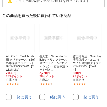
こちらの商品は決済方法の制限を行っております。
この商品を買った後に買われている商品
ALLONE Switch Lite
任天堂 Nintendo Sw
弥三郎商店 Switch用
用 クリアケース （Sof
itchキャリングケース
液晶保護フィルム 抗
map保証パッケージ）
スプラトゥーン3エデ
ウイルス抗菌タイプ B
BKS-NSMCCWW 【S
ィション（画面保護シ
KS-NS005 【Switc
witch Lite】
ート付き...
h】
2,830円
2,720円
980円
283ポイント
28ポイント
98ポイント
在庫あり
在庫あり
在庫あり
(37)
(28)
(9)
一緒に買う
一緒に買う
一緒に買う