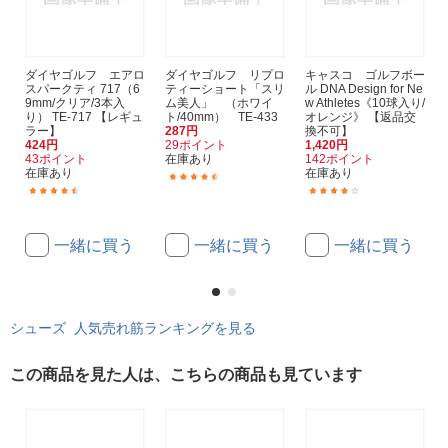
ダイヤゴルフ エアロ
ダイヤゴルフ リプロ
キャスコ ゴルフボー
スパークティ 717（6
ティーショート「スリ
ル DNA Design for Ne
9mm/クリア/3本入
ム美人」 （ホワイ
w Athletes《10球入り/
り） TE-717 【レギュ
ト/40mm） TE-433
オレンジ》 【返品交
ラー】
287円
換不可】
424円
29ポイント
1,420円
43ポイント
在庫あり
142ポイント
在庫あり
在庫あり
(77)
(8)
(5)
一緒に買う
一緒に買う
一緒に買う
シューズ 人気売れ筋ランキングを見る
この商品を見た人は、こちらの商品も見ています