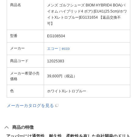
商品名
メンズ ゴルフシューズ BIOM HYBRID4 BOA(バ
イオム ハイブリッド4 ボア) [EU41(25.5cm)/ホワ
イトXレトロブルー]EG131654 【返品交換不
可】
型番
EG108504
メーカー
エコー｜ecco
商品コード
12025383
メーカー希望小売
39,600円（税込）
価格
色
ホワイトXレトロブルー
メーカーカタログを見る
商品の特徴
アッパーには通気性、耐久性、柔軟性を有した自社開発のドリト