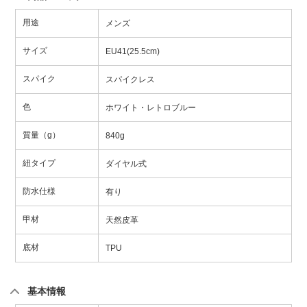
用途
メンズ
サイズ
EU41(25.5cm)
スパイク
スパイクレス
色
ホワイト・レトロブルー
質量（g）
840g
紐タイプ
ダイヤル式
防水仕様
有り
甲材
天然皮革
底材
TPU
基本情報