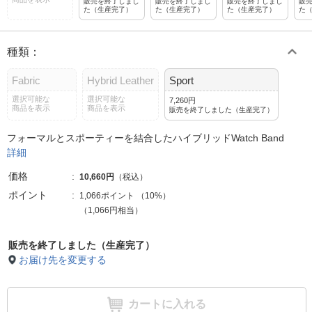
販売を終了しまし
販売を終了しまし
販売を終了しまし
販
た（生産完了）
た（生産完了）
た（生産完了）
た
種類
：
Fabric
Hybrid Leather
Sport
選択可能な
選択可能な
7,260円
商品を表示
商品を表示
販売を終了しました（生産完了）
フォーマルとスポーティーを結合したハイブリッドWatch Band
詳細
価格
10,660円
（税込）
ポイント
1,066ポイント
（
10%
）
（1,066円相当）
販売を終了しました（生産完了）
お届け先を変更する
カートに入れる