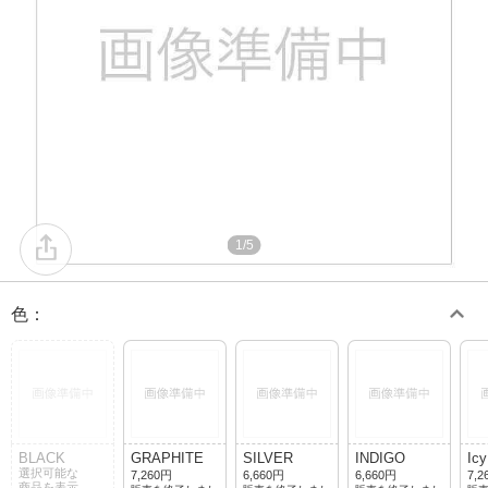
1/5
色
：
BLACK
GRAPHITE
SILVER
INDIGO
Icy
選択可能な
7,260円
6,660円
6,660円
7,2
商品を表示