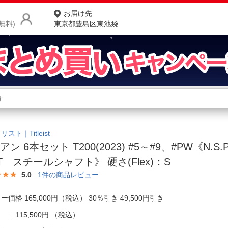
お届け先
無料)
東京都豊島区東池袋
商品をさがす
ランキングからさがす
ネ
カテゴリ一覧からさがす
ポ
スト｜Titleist
アン 6本セット T200(2023) #5～#9、#PW《N.S.
店
5T スチールシャフト》 硬さ(Flex)：S
お
5.0
1
件の商品レビュー
お客様サポート
ー価格 165,000円（税込） 30％引き 49,500円引き
ご利用ガイド
115,500円
（税込）