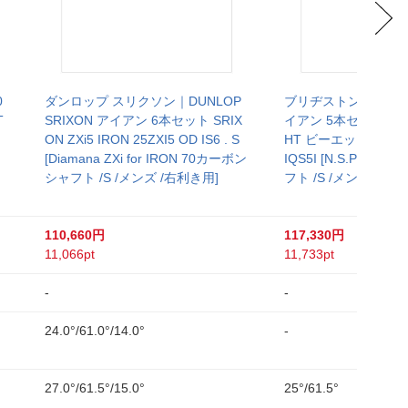
0
ダンロップ スリクソン｜DUNLOP
ブリヂストン｜BRIDG
T
SRIXON アイアン 6本セット SRIX
イアン 5本セット #6～
ON ZXi5 IRON 25ZXI5 OD IS6 . S
HT ビーエックスツー
[Diamana ZXi for IRON 70カーボン
IQS5I [N.S.PRO 85
シャフト /S /メンズ /右利き用]
フト /S /メンズ /右利
110,660円
117,330円
11,066pt
11,733pt
-
-
24.0°/61.0°/14.0°
-
27.0°/61.5°/15.0°
25°/61.5°