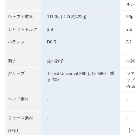
ルシ
シャフト重量
111.3g (＃7i 約422g)
93g 
シャフトトルク
1.9
2.5
バランス
D0.5
D2
調子
先中調子
中調
グリップ
Titleist Universal 360 口径:M60 重
ツア
さ:50g
ップ
Pr
ヘッド素材
-
-
フェース素材
-
-
仕様1
-
【ヘ