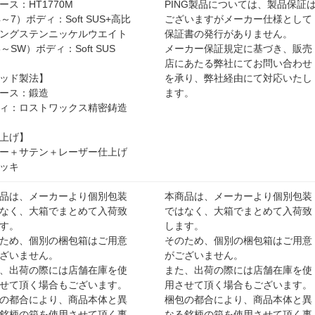
ース：HT1770M
PING製品については、製品保証
4～7）ボディ：Soft SUS+高比
ございますがメーカー仕様として
ングステンニッケルウエイト
保証書の発行がありません。
8～SW）ボディ：Soft SUS
メーカー保証規定に基づき、販売
店にあたる弊社にてお問い合わせ
ッド製法】
を承り、弊社経由にて対応いたし
ース：鍛造
ます。
ィ：ロストワックス精密鋳造
上げ】
ー＋サテン＋レーザー仕上げ
ッキ
品は、メーカーより個別包装
本商品は、メーカーより個別包装
なく、大箱でまとめて入荷致
ではなく、大箱でまとめて入荷致
す。
します。
ため、個別の梱包箱はご用意
そのため、個別の梱包箱はご用意
ざいません。
がございません。
、出荷の際には店舗在庫を使
また、出荷の際には店舗在庫を使
せて頂く場合もございます。
用させて頂く場合もございます。
の都合により、商品本体と異
梱包の都合により、商品本体と異
銘柄の箱を使用させて頂く事
なる銘柄の箱を使用させて頂く事