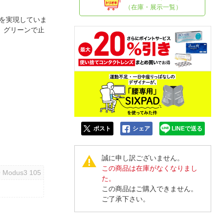
人窓口
（在庫・展示一覧）
R情報
感を実現していま
、グリーンで止
nglish / 中文
ポスト
シェア
LINEで送る
誠に申し訳ございません。
この商品は在庫がなくなりまし
 Modus3 105
た。
この商品はご購入できません。
ご了承下さい。