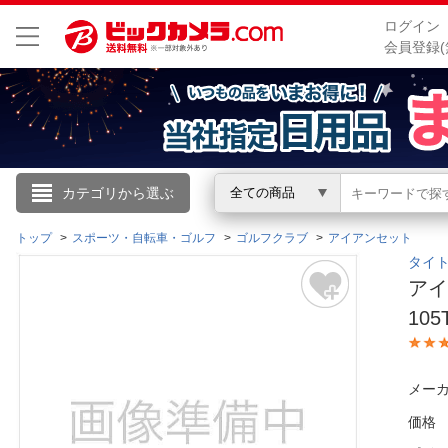
ログイン
会員登録(
こんにちは
カテゴリから選ぶ
全ての商品
ログイン
トップ
スポーツ・自転車・ゴルフ
ゴルフクラブ
アイアンセット
タイトリ
アイ
新規会員登録
10
会員メニュー
メーカ
お買いもの履歴
価格
閲覧履歴