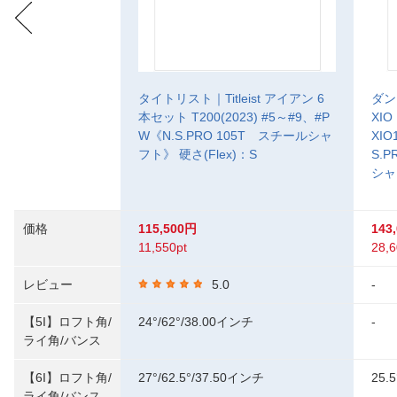
タイトリスト｜Titleist アイアン 6
ダン
本セット T200(2023) #5～#9、#P
XI
W《N.S.PRO 105T スチールシャ
XIO
フト》 硬さ(Flex)：S
S.P
シャ
価格
115,500円
143
11,550pt
28,6
レビュー
5.0
-
【5I】ロフト角/
24°/62°/38.00インチ
-
ライ角/バンス
【6I】ロフト角/
27°/62.5°/37.50インチ
25.5
ライ角/バンス