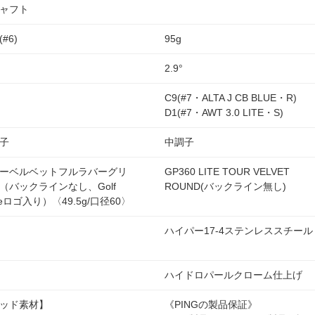
ャフト
(#6)
95g
2.9°
C9(#7・ALTA J CB BLUE・R)
D1(#7・AWT 3.0 LITE・S)
子
中調子
ーベルベットフルラバーグリ
GP360 LITE TOUR VELVET
（バックラインなし、Golf
ROUND(バックライン無し)
ideロゴ入り）〈49.5g/口径60〉
ハイパー17-4ステンレススチール
ハイドロパールクローム仕上げ
ッド素材】
《PINGの製品保証》