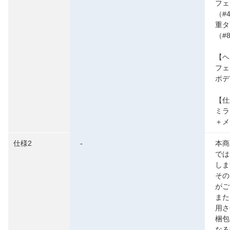
フェ
（#
重タ
（#
【ヘ
フェ
ボデ
【仕
ミラ
＋メ
仕様2
-
本商
では
しま
その
がご
また
用さ
梱包
なる