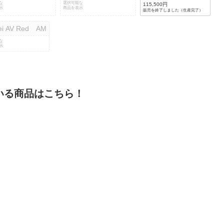
な
選択可能な
115,500円
示
商品を表示
販売を終了しました（生産完了）
ei AV Red AM
な
示
いる商品はこちら！