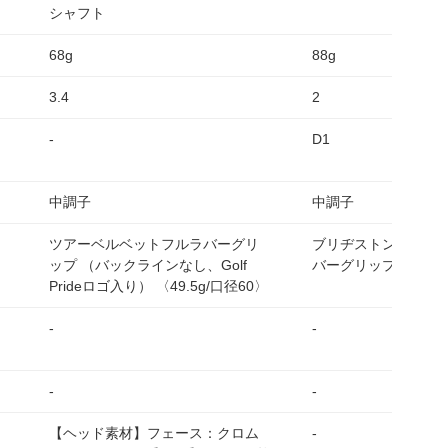
シャフト
68g
88g
3.4
2
-
D1
中調子
中調子
ツアーベルベットフルラバーグリ
ブリヂストンゴルフ 
ップ （バックラインなし、Golf
バーグリップ
Prideロゴ入り） 〈49.5g/口径60〉
-
-
-
-
【ヘッド素材】フェース：クロム
-