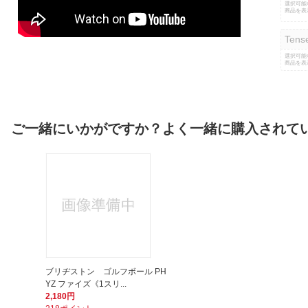
選択可能
商品を表
Tens
選択可能
商品を表
ご一緒にいかがですか？よく一緒に購入されて
ブリヂストン ゴルフボール PH
YZ ファイズ《1スリ...
2,180円