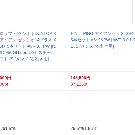
ロップ ゼクシオ｜DUNLOP X
ピン｜PING アイアンセット G44
O アイアン ゼクシオ14プラス X
5本セット #6~9&PW [AWT 3.0 LI
14+ 5本セット #6～9、PW [N.
E /S /メンズ /右利き用]
RO 950GH neo DST スチール
フト /S /メンズ /右利き用]
,000円
148,500円
00pt
37,125pt
-
-
°/61.5°/8°
25.5°/61.5°/8°