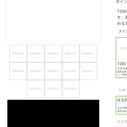
ポイ
ほしいもの
T2
す。
お知らせ
める
タイ
T200
115,5
販売を終
た（生産
シャ
N.S.
115,5
販売を終
N.S.