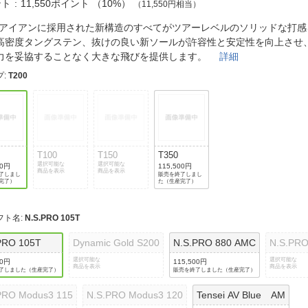
法
ント
11,550ポイント
（
10%
）
（11,550円相当）
よくある質問・お問合せ
I
00アイアンに採用された新構造のすべてがツアーレベルのソリッドな打
ご利用規約
高密度タングステン、抜けの良い新ソールが許容性と安定性を向上させ
力を妥協することなく大きな飛びを提供します。
詳細
プ
:
T200
E
T100
T150
T350
選択可能な
選択可能な
00円
115,500円
商品を表示
商品を表示
了しまし
販売を終了しまし
完了）
た（生産完了）
フト名
:
N.S.PRO 105T
PRO 105T
Dynamic Gold S200
N.S.PRO 880 AMC
N.S.PRO
選択可能な
選択可能な
00円
115,500円
商品を表示
商品を表示
了しました（生産完了）
販売を終了しました（生産完了）
PRO Modus3 115
N.S.PRO Modus3 120
Tensei AV Blue AM