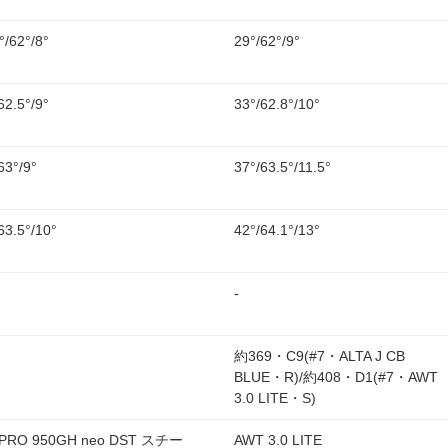
°/62°/8°
29°/62°/9°
62.5°/9°
33°/62.8°/10°
63°/9°
37°/63.5°/11.5°
63.5°/10°
42°/64.1°/13°
-
約369・C9(#7・ALTA J CB
BLUE・R)/約408・D1(#7・AWT
3.0 LITE・S)
.PRO 950GH neo DST スチー
AWT 3.0 LITE