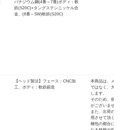
は
バナジウム鋼(4番～7番)ボディ：軟
鉄(S20C)+タングステンニッケル合
金、(8番～SW)軟鉄(S20C)
【ヘッド製法】フェース：CNC加
本商品は、メーカー
工、ボディ：軟鉄鍛造
ではなく、大箱でま
します。
そのため、個別の梱
がございません。
また、出荷の際には
用させて頂く場合も
梱包の都合により、
なる銘柄の箱を使用