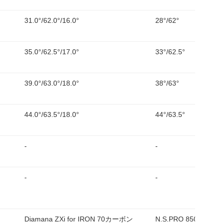
31.0°/62.0°/16.0°
28°/62°
35.0°/62.5°/17.0°
33°/62.5°
39.0°/63.0°/18.0°
38°/63°
44.0°/63.5°/18.0°
44°/63.5°
-
-
-
-
Diamana ZXi for IRON 70カーボン
N.S.PRO 850GH n