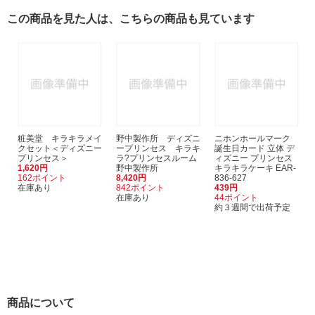
この商品を見た人は、こちらの商品も見ています
粧美堂 キラキラメイ
野中製作所 ディズニ
ニホンホールマーク
クセット＜ディズニー
ープリンセス キラキ
誕生日カード 立体 デ
プリンセス＞
ラ?プリンセスルーム
ィズニー プリンセス
1,620円
野中製作所
キラキラケーキ EAR-
162ポイント
8,420円
836-627
在庫あり
842ポイント
439円
在庫あり
44ポイント
約３週間で出荷予定
商品について