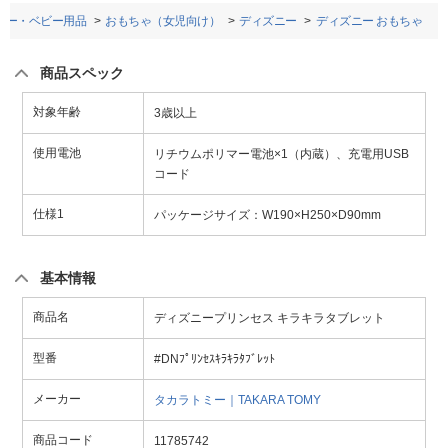
ビー・ベビー用品
おもちゃ（女児向け）
ディズニー
ディズニー おもちゃ
商品スペック
対象年齢
3歳以上
使用電池
リチウムポリマー電池×1（内蔵）、充電用USB
コード
仕様1
パッケージサイズ：W190×H250×D90mm
基本情報
商品名
ディズニープリンセス キラキラタブレット
型番
#DNﾌﾟﾘﾝｾｽｷﾗｷﾗﾀﾌﾞﾚｯﾄ
メーカー
タカラトミー｜TAKARA TOMY
商品コード
11785742