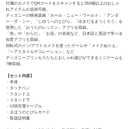
付属のカメラでQRコードをスキャンすると350個以上のおしゃ
れアイテムが追加可能。
ディズニーの映画楽曲「ホール・ニュー・ワールド」「アンダ
ー・ザ・シー」「じゆうへのとびら」「ゆきだるまつくろう」を
使用した「おうたのレッスン」アプリを収録。
「色」や「からだ」「お花」の名前など、日本語と英語で学べる
知育アプリも収録。
回転式のイン/アウトカメラを使ったゲームや「メイクぬりえ」
「ヘアスタイルデコレーション」など
ディズニープリンセスたちとおしゃれ遊びができるミニゲームも
7種収録。
【セット内容】
・本体
・タッチペン
・スタンド上
・スタンド下
・USB充電ケーブル
・まほうのとびらカード
・取扱説明書