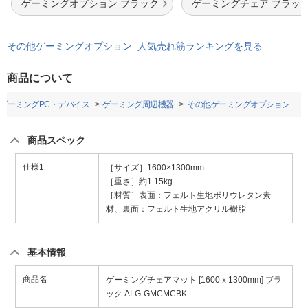
ゲーミングオプション ブラック
ゲーミングチェア ブラッ
その他ゲーミングオプション 人気売れ筋ランキングを見る
商品について
ゲーミングPC・デバイス
ゲーミング周辺機器
その他ゲーミングオプション
商品スペック
仕様1
［サイズ］1600×1300mm
［重さ］約1.15kg
［材質］表面：フェルト生地ポリウレタン素
材、裏面：フェルト生地アクリル樹脂
基本情報
商品名
ゲーミングチェアマット [1600ｘ1300mm] ブラ
ック ALG-GMCMCBK