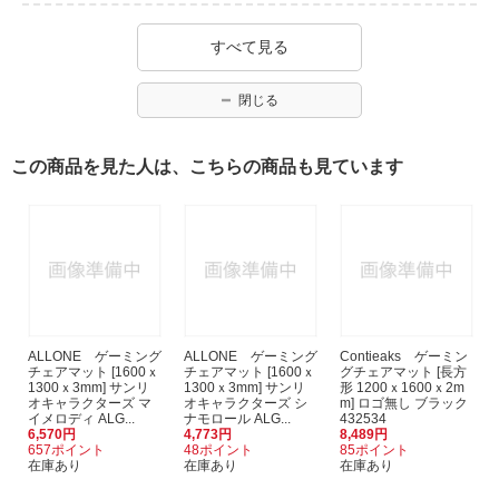
すべて見る
閉じる
この商品を見た人は、こちらの商品も見ています
ALLONE ゲーミング
ALLONE ゲーミング
Contieaks ゲーミン
チェアマット [1600ｘ
チェアマット [1600ｘ
グチェアマット [長方
1300ｘ3mm] サンリ
1300ｘ3mm] サンリ
形 1200ｘ1600ｘ2m
オキャラクターズ マ
オキャラクターズ シ
m] ロゴ無し ブラック
イメロディ ALG...
ナモロール ALG...
432534
6,570円
4,773円
8,489円
657ポイント
48ポイント
85ポイント
在庫あり
在庫あり
在庫あり