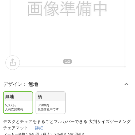
1/2
デザイン
：
無地
無地
柄
5,350円
3,980円
入荷次第出荷
販売休止中です
デスクとチェアをまるごとフルカバーできる 大判サイズゲーミング
チェアマット
詳細
メーカー価格 5,940円（税込） 9%引き 590円引き