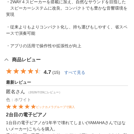
・2WAY４スピーカーを搭載に加え、自然なサウンドを目指した
スピーカーシステムに改良。コンパクトでも豊かな音響環境を
実現
・従来よりもよりコンパクト化し、持ち運びもしやすく、省スペ
ースで演奏可能
・アプリの活用で操作性や拡張性が向上
商品レビュー
4.7
(
15
)
すべて見る
最新レビュー
匿名
さん
（2026/7/29にレビュー）
色：ホワイト
ビックカメラグループで購入
2台目の電子ピアノ
1台目の電子ピアノが1年半で壊れてしまい(YAMAHAさんではな
いメーカー)こちらを購入。