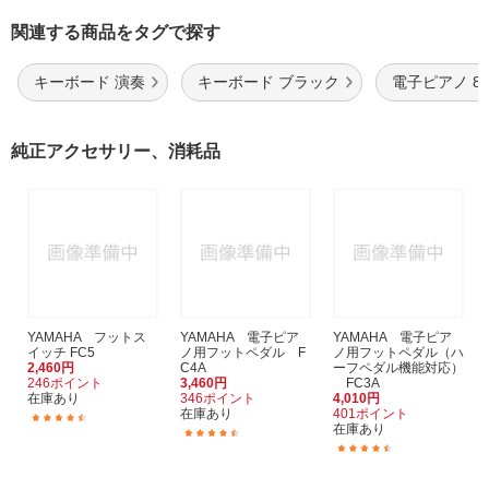
関連する商品をタグで探す
キーボード 演奏
キーボード ブラック
電子ピアノ 8
純正アクセサリー、消耗品
YAMAHA フットス
YAMAHA 電子ピア
YAMAHA 電子ピア
イッチ FC5
ノ用フットペダル F
ノ用フットペダル（ハ
2,460円
C4A
ーフペダル機能対応）
246ポイント
3,460円
FC3A
在庫あり
346ポイント
4,010円
在庫あり
401ポイント
(20)
在庫あり
(13)
(17)