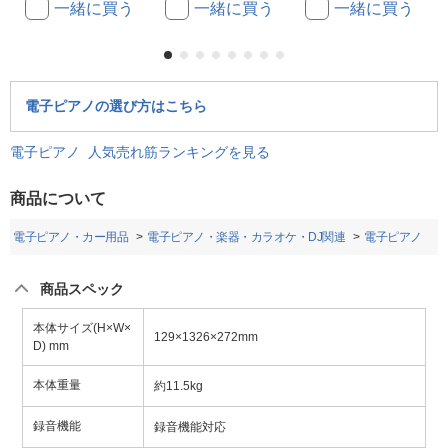
一緒に買う
一緒に買う
一緒に買う
電子ピアノの選び方はこちら
電子ピアノ 人気売れ筋ランキングを見る
商品について
オ・電子ピアノ・カー用品
電子ピアノ・楽器・カラオケ・DJ関連
電子ピアノ
商品スペック
本体サイズ(H×W×
129×1326×272mm
D) mm
本体重量
約11.5kg
録音機能
録音機能対応