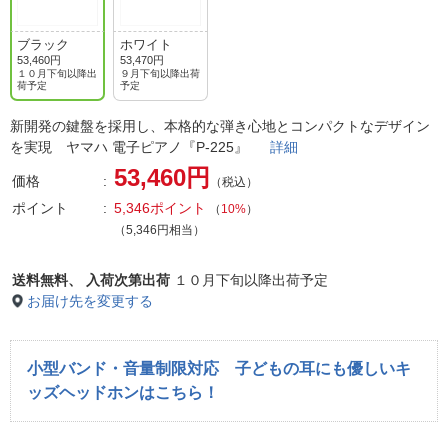
ブラック
ホワイト
53,460円
53,470円
１０月下旬以降出
９月下旬以降出荷
荷予定
予定
新開発の鍵盤を採用し、本格的な弾き心地とコンパクトなデザイン
を実現 ヤマハ 電子ピアノ『P-225』
詳細
53,460円
価格
（税込）
ポイント
5,346ポイント
（
10%
）
（5,346円相当）
送料無料、
入荷次第出荷
１０月下旬以降出荷予定
お届け先を変更する
小型バンド・音量制限対応 子どもの耳にも優しいキ
ッズヘッドホンはこちら！