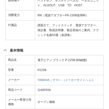
接続端子
ヘッドホン、サステインペダル、ペダルユニッ
ト、AUXOUT、USB TO HOST
消費電力
9W（電源アダプターPA-150B使用時）
付属品
譜面立て、フットスイッチ、電源アダプター、
保証書、取扱説明書、製品登録のご案内、クラ
シック名曲50選（楽譜集）
基本情報
商品名
電子ピアノ ブラック P-225B [88鍵盤]
型番
P225B
メーカー
YAMAHA｜ヤマハ
（
メーカーサイトへ
）
商品コード
11685556
メーカー希望小売
オープン価格
価格