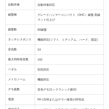
自動伴奏
自動伴奏対応
鍵盤種
グレードハンマーコンパクト（GHC）鍵盤 黒鍵
マット仕上げ
鍵盤数
88鍵盤
タッチレスポンス
機能対応(ソフト、ミディアム、ハード、固定)
音色数
24
最大同時発音数
192
ペダル
別売対応
メトロノーム
機能対応
デモ曲数
音色デモ21＋クラシック曲50
電源
PA-150Bまたはヤマハ推奨の同等品