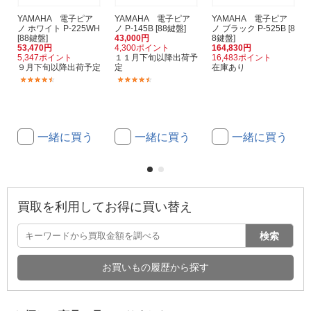
YAMAHA 電子ピア
YAMAHA 電子ピア
YAMAHA 電子ピア
ノ ホワイト P-225WH
ノ P-145B [88鍵盤]
ノ ブラック P-525B [8
[88鍵盤]
43,000円
8鍵盤]
53,470円
4,300ポイント
164,830円
5,347ポイント
１１月下旬以降出荷予
16,483ポイント
９月下旬以降出荷予定
定
在庫あり
(15)
(4)
一緒に買う
一緒に買う
一緒に買う
買取を利用してお得に買い替え
検索
お買いもの履歴から探す