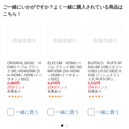
ご一緒にいかがですか？よく一緒に購入されている商品は
こちら！
ORIGINAL BASIC H
ELECOM HDMIケー
BUFFALO RUF3-SP
DMIケーブル ブラッ
ブル ブラック BIC-HD
64G-BK USBメモリー
ク BIC-HDMI30BK [3
MIP30BK [3m /HDMI
USB3.1/3.0/2.0対応 6
m /HDMI⇔HDMI /イー
⇔HDMI /イーサネッ
4GB プッシュスライ
サネット対応]
ト対応]
ド式 RUF3-SPシ...
2,480円
4,470円
2,532円
25ポイント
224ポイント
254ポイント
在庫あり
在庫あり
在庫あり
(170)
(16)
(96)
一緒に買う
一緒に買う
一緒に買う