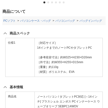
商品について
・PCソフト
パソコンケース・バッグ
パソコンバッグ
バッグインバッグ
商品スペック
仕様1
［対応サイズ］
14インチまでのノートPCやタブレットPC
［参考収容寸法］約W325×H230×D20mm
［外寸法］約W355×H255×D15mm
［重量］約110g
［材質］ポリエステル、EVA
基本情報
商品名
ノートパソコン / タブレットPC対応 [～14イン
チ] プラスシェル エンボス PCインナーケース ウ
ェーブオリーブ SEBPC14WOV