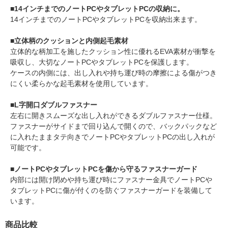
■14インチまでのノートPCやタブレットPCの収納に。
14インチまでのノートPCやタブレットPCを収納出来ます。
■立体柄のクッションと内側起毛素材
立体的な柄加工を施したクッション性に優れるEVA素材が衝撃を
吸収し、大切なノートPCやタブレットPCを保護します。
ケースの内側には、出し入れや持ち運び時の摩擦による傷がつき
にくい柔らかな起毛素材を使用しています。
■L字開口ダブルファスナー
左右に開きスムーズな出し入れができるダブルファスナー仕様。
ファスナーがサイドまで回り込んで開くので、バックパックなど
に入れたままタテ向きでノートPCやタブレットPCの出し入れが
可能です。
■ノートPCやタブレットPCを傷から守るファスナーガード
内部には開け閉めや持ち運び時にファスナー金具でノートPCや
タブレットPCに傷が付くのを防ぐファスナーガードを装備して
います。
商品比較