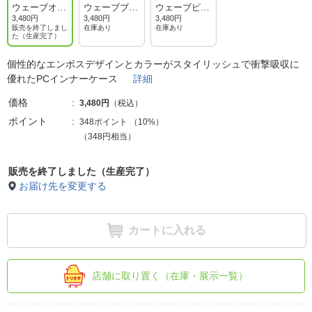
ウェーブオリ
ウェーブブラ
ウェーブピン
ーブ
ック
ク
3,480円
3,480円
3,480円
販売を終了しまし
在庫あり
在庫あり
た（生産完了）
個性的なエンボスデザインとカラーがスタイリッシュで衝撃吸収に
優れたPCインナーケース
詳細
価格
3,480円
（税込）
ポイント
348ポイント
（
10%
）
（348円相当）
販売を終了しました（生産完了）
お届け先を変更する
カートに入れる
店舗に取り置く（在庫・展示一覧）