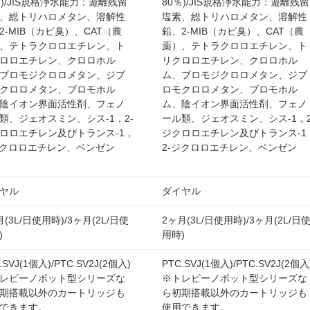
％)/JIS規格浄水能力：遊離残留
80％)/JIS規格浄水能力：遊離残留
、総トリハロメタン、溶解性
塩素、総トリハロメタン、溶解性
2-MIB（カビ臭）、CAT（農
鉛、2-MIB（カビ臭）、CAT（農
、テトラクロロエチレン、ト
薬）、テトラクロロエチレン、ト
ロロエチレン、クロロホル
リクロロエチレン、クロロホル
ブロモジクロロメタン、ジブ
ム、ブロモジクロロメタン、ジブ
クロロメタン、ブロモホル
ロモクロロメタン、ブロモホル
陰イオン界面活性剤、フェノ
ム、陰イオン界面活性剤、フェノ
類、ジェオスミン、シス-1，2-
ール類、ジェオスミン、シス-1，2
ロロエチレン及びトランス-1，
ジクロロエチレン及びトランス-1
ジクロロエチレン、ベンゼン
2-ジクロロエチレン、ベンゼン
ヤル
ダイヤル
月(3L/日使用時)/3ヶ月(2L/日使
2ヶ月(3L/日使用時)/3ヶ月(2L/日
)
用時)
.SVJ(1個入)/PTC.SV2J(2個入)
PTC.SVJ(1個入)/PTC.SV2J(2個入
レビーノポット型シリーズな
※トレビーノポット型シリーズな
期搭載以外のカートリッジも
ら初期搭載以外のカートリッジも
できます。
使用できます。