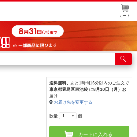
カート
店舗サービス
ット取り置き
イントカードWEB登録
送料無料、
あと1時間16分以内のご注文で
東京都豊島区東池袋
に
8月10日（月）
お
舗情報・店舗一覧
届け
お届け先を変更する
取り寄せ品入荷状況照会
数量
個
カートに入れる