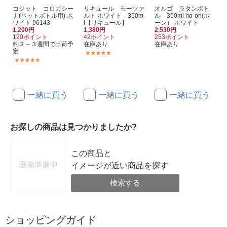
コジット コロガシー
リキュール モーツァ
オルゴ ラタンボト
ナ(ペットボトル用) ホ
ルト ホワイト 350m
ル 350ml ho-on(ホ
ワイト 96143
l【リキュール】
ーン） ホワイト
1,200円
1,380円
2,530円
120ポイント
42ポイント
253ポイント
約２～３週間で出荷予
在庫あり
在庫あり
定
(2)
(1)
一緒に買う
一緒に買う
一緒に買う
お探しの商品は見つかりましたか?
この商品と
イメージが近い商品を探す
検索する
ショッピングガイド