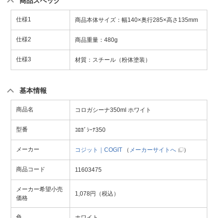
商品スペック
仕様1
商品本体サイズ：幅140×奥行285×高さ135mm
仕様2
商品重量：480g
仕様3
材質：スチール（粉体塗装）
基本情報
商品名
コロガシーナ350ml ホワイト
型番
ｺﾛｶﾞｼｰﾅ350
メーカー
コジット｜COGIT
（
メーカーサイトへ
）
商品コード
11603475
メーカー希望小売
1,078円（税込）
価格
色
ホワイト