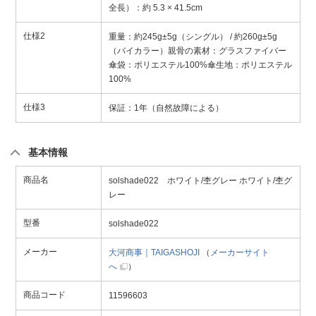
全長）：約 5.3 × 41.5cm
仕様2
重量：約245g±5g（シングル） / 約260g±5g
（バイカラー）親骨の素材：グラスファイバー
傘袋：ポリエステル100%傘生地：ポリエステル
100%
仕様3
保証：1年（自然故障による）
基本情報
商品名
solshade022 ホワイト/杢グレー ホワイト/杢グ
レー
型番
solshade022
メーカー
大河商事｜TAIGASHOJI
（
メーカーサイト
へ
）
商品コード
11596603