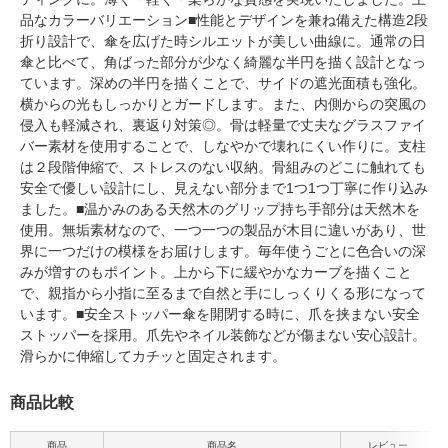
品なカラーバリエーション■性能とデザインを兼ね備えた構造2段
折り設計で、傘を広げた時シルエットが美しい曲線に。通常の日
傘と比べて、角ばった部分が少なく綺麗な半円を描く設計となっ
ています。深めの半円を描くことで、サイドの遮光面積も強化。
横からの光もしっかりとガードします。また、内側からの突風の
侵入も軽減され、裏返り対策◎。骨は軽量で丈夫なグラスファイ
バー素材を使用することで、しなやかで壊れにくい作りに。支柱
は２段階伸縮で、ストレスのない収納。骨組みのどこに触れても
安全で優しい設計にし、見えない部分まで1つ1つ丁寧に作り込み
ました。■温かみのある天然木のグリップ持ち手部分は天然木を
使用。無垢素材なので、一つ一つの製品が木目に違いがあり、世
界に一つだけの模様をお届けします。毎年使うごとに色合いの深
みが増すのもポイント。上から下に緩やかなカーブを描くこと
で、親指から小指に至るまで自然と手にしっくりくる形になって
います。■安全ストッパー傘を開閉する時に、爪を挟まない安全
ストッパーを採用。爪先やネイル装飾などが傷まない安心設計。
滑らかに伸縮してカチッと固定されます。
商品比較
商品
商品名
レビュー