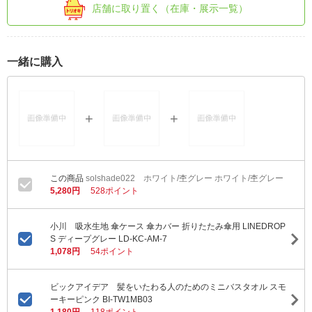
店舗に取り置く（在庫・展示一覧）
一緒に購入
solshade022 ホワイト/杢グレー ホワイト/杢グレー
5,280円
528ポイント
小川 吸水生地 傘ケース 傘カバー 折りたたみ傘用 LINEDROP
S ディープグレー LD-KC-AM-7
1,078円
54ポイント
ビックアイデア 髪をいたわる人のためのミニバスタオル スモ
ーキーピンク BI-TW1MB03