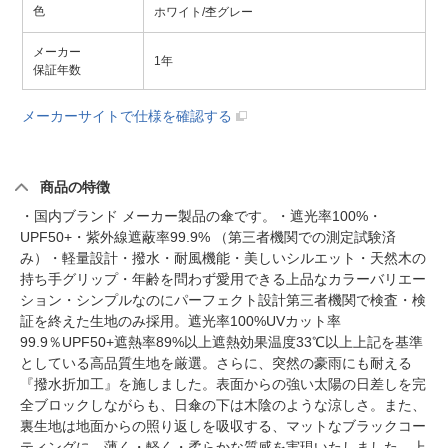
色
ホワイト/杢グレー
メーカー
1年
保証年数
メーカーサイトで仕様を確認する
商品の特徴
・国内ブランド メーカー製品の傘です。・遮光率100%・
UPF50+・紫外線遮蔽率99.9% （第三者機関での測定試験済
み）・軽量設計・撥水・耐風機能・美しいシルエット・天然木の
持ち手グリップ・年齢を問わず愛用できる上品なカラーバリエー
ション・シンプルなのにパーフェクト設計第三者機関で検査・検
証を終えた生地のみ採用。遮光率100%UVカット率
99.9％UPF50+遮熱率89%以上遮熱効果温度33℃以上上記を基準
としている高品質生地を厳選。さらに、突然の豪雨にも耐える
『撥水折加工』を施しました。表面からの強い太陽の日差しを完
全ブロックしながらも、日傘の下は木陰のような涼しさ。また、
裏生地は地面からの照り返しを吸収する、マットなブラックコー
ティングに。薄く・軽く・柔らかな質感を実現いたしました。上