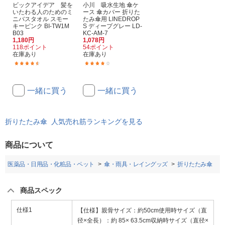
ビックアイデア 髪を
小川 吸水生地 傘ケ
いたわる人のためのミ
ース 傘カバー 折りた
ニバスタオル スモー
たみ傘用 LINEDROP
キーピンク BI-TW1M
S ディープグレー LD-
B03
KC-AM-7
1,180円
1,078円
118ポイント
54ポイント
在庫あり
在庫あり
(32)
(3)
一緒に買う
一緒に買う
折りたたみ傘 人気売れ筋ランキングを見る
商品について
医薬品・日用品・化粧品・ペット
傘・雨具・レイングッズ
折りたたみ傘
商品スペック
仕様1
【仕様】親骨サイズ：約50cm使用時サイズ（直
径×全長）：約 85× 63.5cm収納時サイズ（直径×