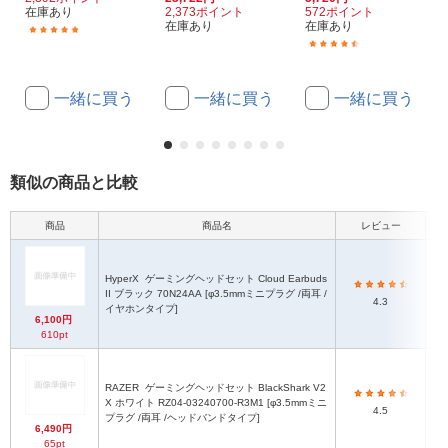
在庫あり
2,373ポイント
572ポイント
在庫あり
在庫あり
(28)
(178)
一緒に買う
一緒に買う
一緒に買う
類似の商品と比較
商品
商品名
レビュー
HyperX
ゲーミングヘッドセット Cloud Earbuds
II ブラック 70N24AA [φ3.5mmミニプラグ /両耳 /
4.3
イヤホンタイプ]
6,100円
610pt
RAZER
ゲーミングヘッドセット BlackShark V2
X ホワイト RZ04-03240700-R3M1 [φ3.5mmミニ
4.5
プラグ /両耳 /ヘッドバンドタイプ]
6,490円
65pt