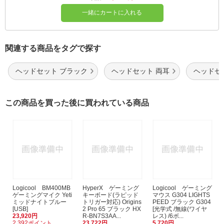
一緒にカートに入れる
関連する商品をタグで探す
ヘッドセット ブラック
ヘッドセット 両耳
ヘッドセ
この商品を買った後に買われている商品
Logicool BM400MB
HyperX ゲーミング
Logicool ゲーミング
ゲーミングマイク Yeti
キーボード(ラピッド
マウス G304 LIGHTS
ミッドナイトブルー
トリガー対応) Origins
PEED ブラック G304
[USB]
2 Pro 65 ブラック HX
[光学式 /無線(ワイヤ
23,920円
R-BN7S3AA...
レス) /6ボ...
2,392ポイント
23,722円
5,720円