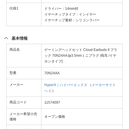
仕様1
ドライバー：14mm径
イヤーチップタイプ：インイヤー
イヤーチップ素材：シリコンラバー
基本情報
商品名
ゲーミングヘッドセット Cloud Earbuds II ブラ
ック 70N24AA [φ3.5mmミニプラグ /両耳 /イヤ
ホンタイプ]
型番
70N24AA
メーカー
HyperX｜ハイパーエックス
（
メーカーサイト
へ
）
商品コード
11574097
メーカー希望小売
オープン価格
価格