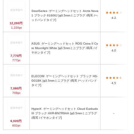
SteelSeries
ゲーミングヘッドセット Arctis Nova
1 ブラック 61606J [φ3.5mmミニプラグ /両耳 /ヘ
4.2
ッドバンドタイプ]
12,200円
1,220pt
ASUS
ゲーミングヘッドセット ROG Cetra II Co
1
re Moonlight White [φ3.5mmミニプラグ /両耳 /イ
4.0
ヤホンタイプ]
7,770円
777pt
幅
ELECOM
ゲーミングヘッドセット ブラック HS-
G01BK [φ3.5mmミニプラグ /両耳 /ヘッドバンド
4.5
2
タイプ]
7,080円
708pt
HyperX
ゲーミングヘッドセット Cloud Earbuds
III ブラック HXR-BN7R9AA [φ3.5mmミニプラグ
-
/両耳 /イヤホンタイプ]
6,020円
602pt