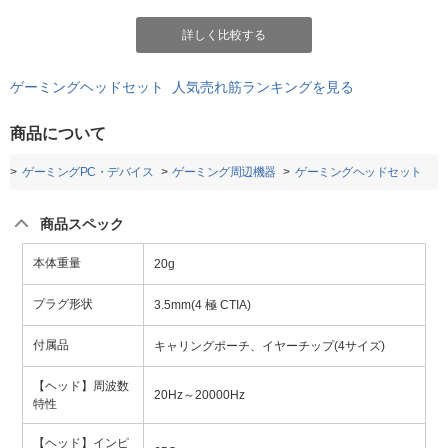
詳しく比較する
ゲーミングヘッドセット 人気売れ筋ランキングを見る
商品について
ト
ゲーミングPC・デバイス
ゲーミング周辺機器
ゲーミングヘッドセット
商品スペック
本体重量
20g
プラグ形状
3.5mm(4 極 CTIA)
付属品
キャリングポーチ、イヤーチップ(4サイズ)
【ヘッド】周波数
20Hz～20000Hz
特性
【ヘッド】インピ