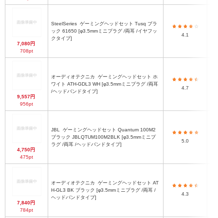
SteelSeries
ゲーミングヘッドセット Tusq ブラ
ック 61650 [φ3.5mmミニプラグ /両耳 /イヤフッ
4.1
クタイプ]
7,080円
708pt
オーディオテクニカ
ゲーミングヘッドセット ホ
ワイト ATH-GDL3 WH [φ3.5mmミニプラグ /両耳
4.7
/ヘッドバンドタイプ]
9,557円
956pt
イ
JBL
ゲーミングヘッドセット Quantum 100M2
奥
ブラック JBLQTUM100M2BLK [φ3.5mmミニプ
高
5.0
ラグ /両耳 /ヘッドバンドタイプ]
幅8
4,750円
475pt
オーディオテクニカ
ゲーミングヘッドセット AT
H-GL3 BK ブラック [φ3.5mmミニプラグ /両耳 /
4.3
ヘッドバンドタイプ]
7,840円
784pt