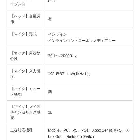
65Ω
ーダンス
【ヘッド】音量調
有
節
【マイク】形式
インライン
インラインコントロール：メディアキー
【マイク】周波数
20Hz～20000Hz
特性
【マイク】入力感
105dBSPL/mW(1kHz 時）
度
【マイク】ミュー
無
ト機能
【マイク】ノイズ
キャンセリング機
無
能
主な対応機種
Mobile、PC、PS、PS4、Xbox Series X / S、 X
box One、Nintendo Switch