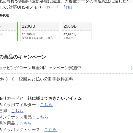
法
像度写真や動画の撮影処理に最適。大容量データの高速転送に適したSDX
よくある質問・お問合せ
ラス3対応UHS-IIメモリーカード
詳細
I
ご利用規約
:
64GB
B
128GB
256GB
0円
25,300円
47,926円
販売を終了しました（生産完了）
在庫あり
E
の商品のキャンペーン
ョッピングローン無金利キャンペーン実施中
aidy 3・6・12回あと払い分割手数料無料
モリカードと一緒に揃えておきたいアイテム
カメラ用フィルター：
こちら
三脚：
こちら
メンテナンス用品：
こちら
保管用品：
こちら
カメラバッグ・ケース：
こちら