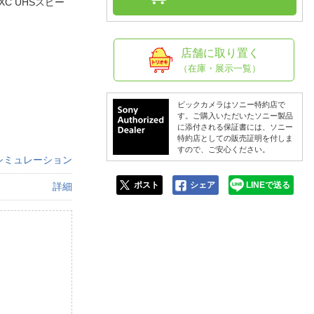
人窓口
C UHSスピー
R情報
店舗に取り置く
（在庫・展示一覧）
nglish / 中文
ビックカメラはソニー特約店で
す。ご購入いただいたソニー製品
に添付される保証書には、ソニー
特約店としての販売証明を付しま
すので、ご安心ください。
シミュレーション
ポスト
シェア
LINEで送る
詳細