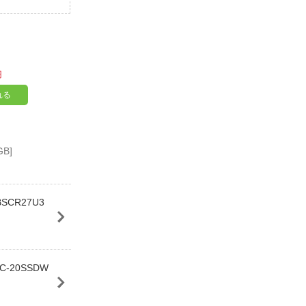
円
れる
GB]
SCR27U3
-20SSDW