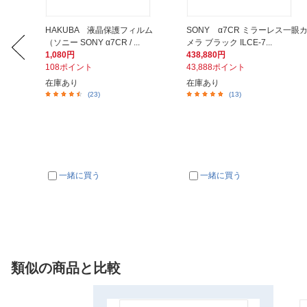
メモリ
HAKUBA 液晶保護フィルム
SONY α7CR ミラーレス一眼
（ソニー SONY α7CR / ...
メラ ブラック ILCE-7...
1,080円
438,880円
108ポイント
43,888ポイント
在庫あり
在庫あり
(23)
(13)
一緒に買う
一緒に買う
類似の商品と比較