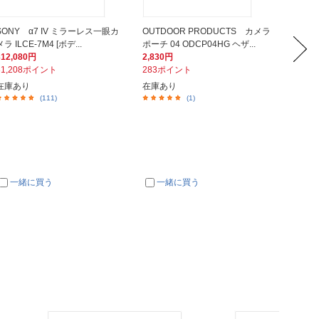
SONY α7 IV ミラーレス一眼カ
OUTDOOR PRODUCTS カメラ
PGYT
メラ ILCE-7M4 [ボデ...
ポーチ 04 ODCP04HG ヘザ...
リングバ
312,080円
2,830円
6,530
31,208ポイント
283ポイント
653ポ
在庫あり
在庫あり
在庫あ
(111)
(1)
一緒に買う
一緒に買う
一