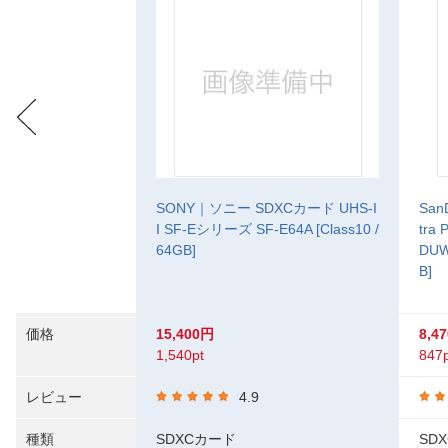
SONY｜ソニー SDXCカード UHS-I
San
I SF-Eシリーズ SF-E64A [Class10 /
tra
64GB]
DUW
B]
価格
15,400円
8,4
1,540pt
847p
レビュー
4.9
種類
SDXCカード
SD