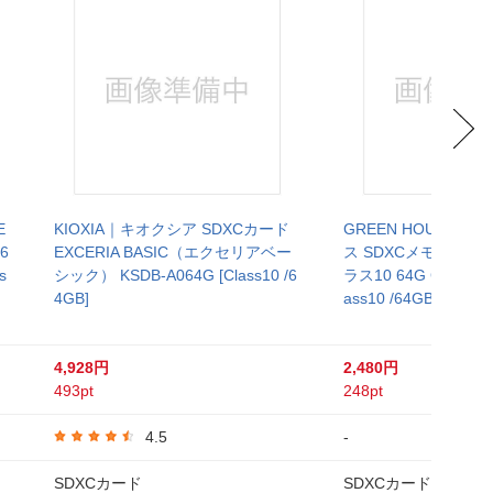
E
KIOXIA｜キオクシア SDXCカード
GREEN HOUSE｜
6
EXCERIA BASIC（エクセリアベー
ス SDXCメモリーカード
s
シック） KSDB-A064G [Class10 /6
ラス10 64G GH-SDC-
4GB]
ass10 /64GB]
4,928円
2,480円
493pt
248pt
4.5
-
SDXCカード
SDXCカード