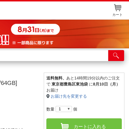
カート
店舗サービス
ット取り置き
イントカードWEB登録
送料無料、
あと14時間19分以内のご注文
/64GB]
で
東京都豊島区東池袋
に
8月10日（月）
舗情報・店舗一覧
お届け
お届け先を変更する
取り寄せ品入荷状況照会
数量
個
カートに入れる