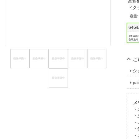
高解
ほしいもの
ドク
容量
お知らせ
64G
15,40
在庫あり
こ
シ
p
メ
・
・
・
・
・