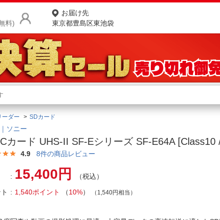
お届け先
無料)
東京都豊島区東池袋
商品をさがす
ランキングからさがす
ネ
リーダー
SDカード
カテゴリ一覧からさがす
ポ
Y｜ソニー
Cカード UHS-II SF-Eシリーズ SF-E64A [Class10 
店
4.9
8
件の商品レビュー
お
15,400円
（税込）
お客様サポート
ント
1,540ポイント
（
10%
）
（1,540円相当）
ご利用ガイド