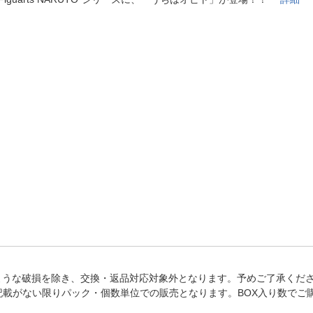
法
よくある質問・お問合せ
I
ご利用規約
E
ような破損を除き、交換・返品対応対象外となります。予めご了承くだ
記載がない限りパック・個数単位での販売となります。BOX入り数でご