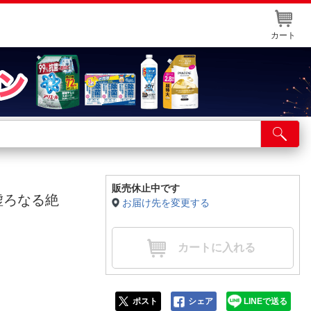
カート
店舗サービス
ット取り置き
イントカードWEB登録
販売休止中です
ト-虚ろなる絶
お届け先を変更する
舗情報・店舗一覧
取り寄せ品入荷状況照会
カートに入れる
ポスト
シェア
LINEで送る