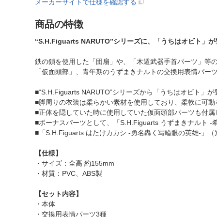
メーカーサイトで仕様を確認する
商品の特徴
“S.H.Figuarts NARUTO”シリーズに、「うちはオビト」
鉄の鎖を使用した「団扇」や、「木遁武器手首パーツ」等
「仮面頭部」、青年期のうずまきナルトの交換用表情パー
■“S.H.Figuarts NARUTO”シリーズから「うち
■脚周りの衣装は柔らかい素材を使用しており、柔軟に可動
■正体を隠していた時に使用していた仮面頭部パーツも付属
■ボーナスパーツとして、「S.H.Figuarts うずまき
■「S.H.Figuarts はたけカカシ -勇名轟く写輪眼
【仕様】
・サイズ：全高 約155mm
・材質：PVC、ABS製
【セット内容】
・本体
・交換用表情パーツ3種