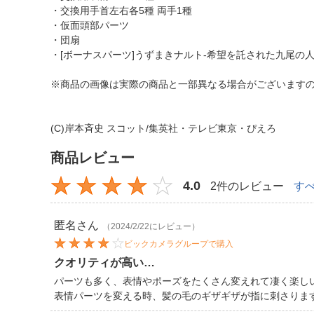
・交換用手首左右各5種 両手1種
・仮面頭部パーツ
・団扇
・[ボーナスパーツ]うずまきナルト-希望を託された九尾の
※商品の画像は実際の商品と一部異なる場合がございます
(C)岸本斉史 スコット/集英社・テレビ東京・ぴえろ
商品レビュー
4.0
2件のレビュー
す
匿名
さん
（2024/2/22にレビュー）
ビックカメラグループで購入
クオリティが高い…
パーツも多く、表情やポーズをたくさん変えれて凄く楽し
表情パーツを変える時、髪の毛のギザギザが指に刺さりま