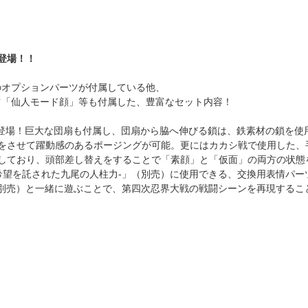
が登場！！
のオプションパーツが付属している他、
ツ「仙人モード顔」等も付属した、豊富なセット内容！
はオビト」が登場！巨大な団扇も付属し、団扇から脇へ伸びる鎖は、鉄素材の鎖を使
をさせて躍動感のあるポージングが可能。更にはカカシ戦で使用した、
しており、頭部差し替えをすることで「素顔」と「仮面」の両方の状態
ナルト -希望を託された九尾の人柱力-」（別売）に使用できる、交換用表情
の英雄-」（別売）と一緒に遊ぶことで、第四次忍界大戦の戦闘シーンを再現する