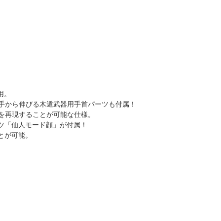
用。
手から伸びる木遁武器用手首パーツも付属！
を再現することが可能な仕様。
パーツ「仙人モード顔」が付属！
ことが可能。