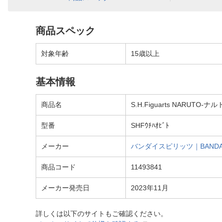
商品スペック
対象年齢
15歳以上
基本情報
商品名
S.H.Figuarts NARUT
型番
SHFｳﾁﾊｵﾋﾞﾄ
メーカー
バンダイスピリッツ｜BANDAI 
商品コード
11493841
メーカー発売日
2023年11月
詳しくは以下のサイトもご確認ください。