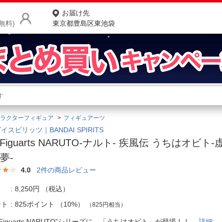
お届け先
無料)
東京都豊島区東池袋
商品をさがす
ランキングからさがす
ネ
ラクターフィギュア
フィギュアーツ
カテゴリ一覧からさがす
ポ
イスピリッツ｜BANDAI SPIRITS
H.Figuarts NARUTO-ナルト- 疾風伝 うちはオビ
店
夢-
お
4.0
2
件の商品レビュー
お客様サポート
8,250円
（税込）
ント
825ポイント
（
10%
）
（825円相当）
ご利用ガイド
H.Figuarts NARUTO”シリーズに、「うちはオビト」が登場！！
詳細