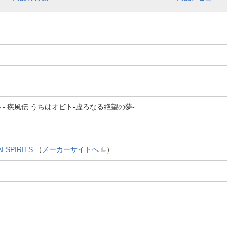
O-ナルト- 疾風伝 うちはオビト-虚ろなる絶望の夢-
SPIRITS
（
メーカーサイトへ
）