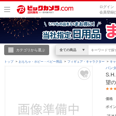
ログイン
会員登録(
こんにちは
カテゴリから選ぶ
全ての商品
ログイン
トップ
おもちゃ・ホビー・ベビー用品
フィギュア・キャラクター
キャ
バンダ
S.
新規会員登録
望の
会員メニュー
価格
お買いもの履歴
ポイ
閲覧履歴
“S.