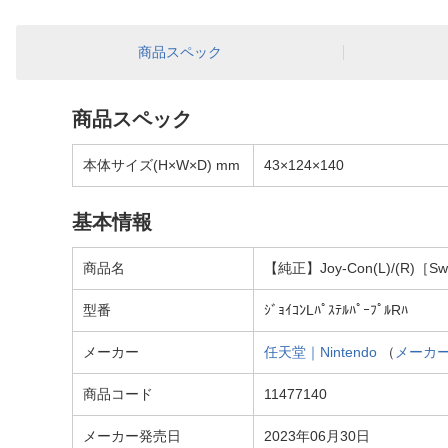
商品スペック
商品スペック
本体サイズ(H×W×D) mm
43×124×140
基本情報
商品名
【純正】Joy-Con(L)/(R)［
型番
ｼﾞｮｲｺﾝLﾊﾟｽﾃﾙﾊﾟｰﾌﾟﾙRﾊ
メーカー
任天堂｜Nintendo
（
メーカ
商品コード
11477140
メーカー発売日
2023年06月30日