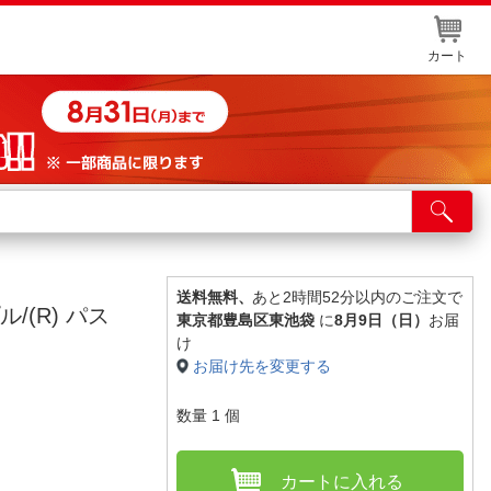
カート
店舗サービス
ット取り置き
イントカードWEB登録
送料無料、
あと2時間52分以内のご注文で
ル/(R) パス
東京都豊島区東池袋
に
8月9日（日）
お届
舗情報・店舗一覧
け
お届け先を変更する
取り寄せ品入荷状況照会
数量
1
個
カートに入れる