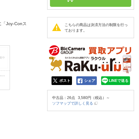
人窓口
R情報
Joy-Conス
こちらの商品は決済方法の制限を行っ
ております。
nglish / 中文
ステ
ポスト
シェア
LINEで送る
 パス
エロ
中古品
：26点 3,580円（税込）～
ソフマップで詳しく見る