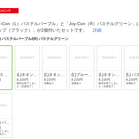
法
よくある質問・お問合せ
I
ご利用規約
y-Con（L）パステルパープル」と「Joy-Con（R）パステルグリーン」に「
ップ（ブラック）」が2個付いたセットです。
詳細
L) パステルパープル/(R) パステルグリーン
E
パステ
(L)ネオンレ
(L)ネオング
(L)ブルー/
(L)ネオンパ
(L) パ
ープ
ッド/（R)
リーン/
（R)ネオン
ープル/
ルピン
円
8,220円
8,220円
8,220円
8,220円
8,220円
販売を終了しまし
在庫あり
在庫あり
販売を終了しまし
在庫あり
) パス
ネオンブル
（R)ネオン
イエロー
（R)ネオン
ク/(R)
た（生産完了）
た（生産完了）
グリー
ー
ピンク
オレンジ
テルイ
ー
R) パス
ピンク
円
了しまし
完了）