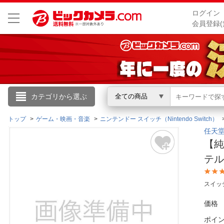
ログイン
会員登録(
こんにちは
カテゴリから選ぶ
全ての商品
ログイン
トップ
ゲーム・映画・音楽
ニンテンドー スイッチ（Nintendo Switch）
任天堂｜
【純正
新規会員登録
テル
会員メニュー
スイッ
お買いもの履歴
価格
閲覧履歴
ポイ