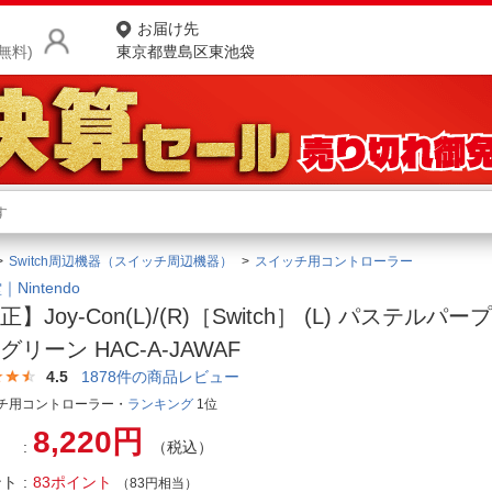
お届け先
無料)
東京都豊島区東池袋
商品をさがす
ランキングからさがす
ネ
Switch周辺機器（スイッチ周辺機器）
スイッチ用コントローラー
カテゴリ一覧からさがす
ポ
Nintendo
】Joy-Con(L)/(R)［Switch］ (L) パステルパープ
店
グリーン HAC-A-JAWAF
お
4.5
1878
件の商品レビュー
チ用コントローラー・
ランキング
1位
お客様サポート
8,220円
（税込）
ご利用ガイド
ント
83ポイント
（83円相当）