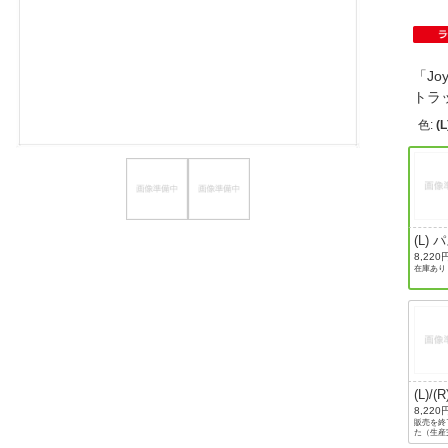
ほしいもの
お知らせ
「Jo
トラ
色
:
(
(L) 
ルパ
8,220
在庫あり
ル/(R
テル
ン
(L)/(
テル
8,220
販売を終
た（生産