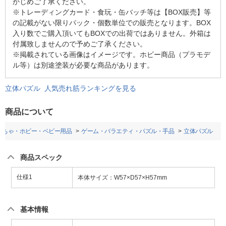
かじめご了承ください。
※トレーディングカード・食玩・缶バッチ等は【BOX販売】等
の記載がない限りパック・個数単位での販売となります。BOX
入り数でご購入頂いてもBOXでの出荷ではありません。外箱は
付属致しませんので予めご了承ください。
※掲載されている画像はイメージです。ホビー商品（プラモデ
ル等）は別途塗装が必要な商品があります。
立体パズル 人気売れ筋ランキングを見る
商品について
もちゃ・ホビー・ベビー用品
ゲーム・バラエティ・パズル・手品
立体パズル
商品スペック
仕様1
本体サイズ：W57×D57×H57mm
基本情報