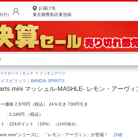
お届け先
無料)
東京都豊島区東池袋
商品をさがす
ランキングからさがす
ネ
ラクターフィギュア
フィギュアーツ
カテゴリ一覧からさがす
ポ
イスピリッツ｜BANDAI SPIRITS
guarts mini マッシュル-MASHLE- レモン・アーヴィ
店
ー価格 2,970円（税込） 24％引き 730円引き
お
2,240円
（税込）
お客様サポート
ント
224ポイント
（
10%
）
（224円相当）
ご利用ガイド
guarts mini”シリーズに、「レモン・アーヴィン」が登場！
詳細