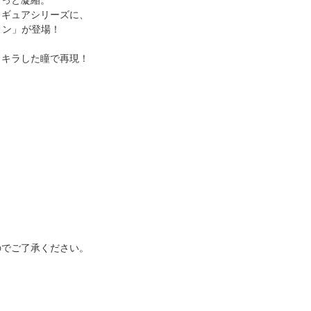
ゅっと凝縮。
ィギュアシリーズに、
ィン」が登場！
ラキラした瞳で再現！
のでご了承ください。