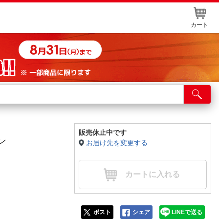
カート
店舗サービス
ット取り置き
イントカードWEB登録
販売休止中です
ン
お届け先を変更する
舗情報・店舗一覧
取り寄せ品入荷状況照会
カートに入れる
ポスト
シェア
LINEで送る