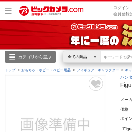
ログイン
会員登録(
こんにちは
カテゴリから選ぶ
全ての商品
ログイン
トップ
おもちゃ・ホビー・ベビー用品
フィギュア・キャラクター
キャ
バンダ
Fi
新規会員登録
メーカ
会員メニュー
価格
お買いもの履歴
ポイ
閲覧履歴
“Fi