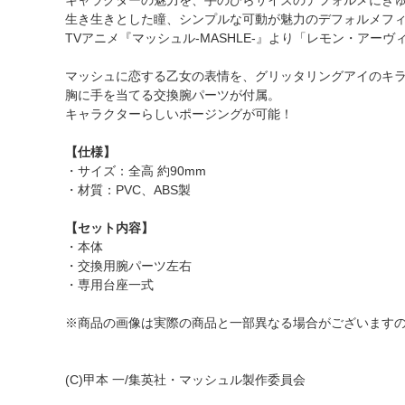
キャラクターの魅力を、手のひらサイズのデフォルメにぎ
生き生きとした瞳、シンプルな可動が魅力のデフォルメフ
TVアニメ『マッシュル-MASHLE-』より「レモン・アーヴ
マッシュに恋する乙女の表情を、グリッタリングアイのキ
胸に手を当てる交換腕パーツが付属。
キャラクターらしいポージングが可能！
【仕様】
・サイズ：全高 約90mm
・材質：PVC、ABS製
【セット内容】
・本体
・交換用腕パーツ左右
・専用台座一式
※商品の画像は実際の商品と一部異なる場合がございます
(C)甲本 一/集英社・マッシュル製作委員会