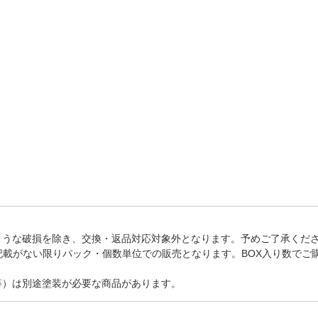
法
よくある質問・お問合せ
I
ご利用規約
E
ような破損を除き、交換・返品対応対象外となります。予めご了承くだ
記載がない限りパック・個数単位での販売となります。BOX入り数でご
等）は別途塗装が必要な商品があります。