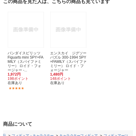
この商品を見た人は、こちらの商品も見ています
バンダイスピリッツ
エンスカイ ジグソー
Figuarts mini SPY×FA
パズル 300-1994 SPY
MILY（スパイファミ
×FAMILY（スパイファ
リー） ロイド・フォ
ミリー） ロイド・フ
ージャー -...
ォージャー
1,972円
1,480円
198ポイント
148ポイント
在庫あり
在庫あり
(2)
商品について
用品
フィギュア・キャラクター
キャラクターフィギュア
フィギュアーツ