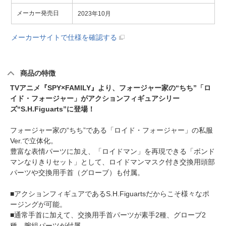
メーカー発売日
2023年10月
メーカーサイトで仕様を確認する
商品の特徴
TVアニメ『SPY×FAMILY』より、フォージャー家の“ちち”「ロ
イド・フォージャー」がアクションフィギュアシリー
ズ“S.H.Figuarts”に登場！
フォージャー家の“ちち”である「ロイド・フォージャー」の私服
Ver.で立体化。
豊富な表情パーツに加え、「ロイドマン」を再現できる「ボンド
マンなりきりセット」として、ロイドマンマスク付き交換用頭部
パーツや交換用手首（グローブ）も付属。
■アクションフィギュアであるS.H.Figuartsだからこそ様々なポ
ージングが可能。
■通常手首に加えて、交換用手首パーツが素手2種、グローブ2
種、腕組パーツが付属。