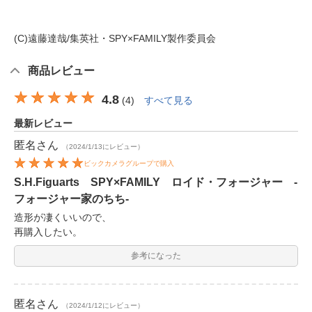
(C)遠藤達哉/集英社・SPY×FAMILY製作委員会
商品レビュー
4.8
(
4
)
すべて見る
最新レビュー
匿名
さん
（2024/1/13にレビュー）
ビックカメラグループで購入
S.H.Figuarts SPY×FAMILY ロイド・フォージャー -
フォージャー家のちち-
造形が凄くいいので、
再購入したい。
参考になった
匿名
さん
（2024/1/12にレビュー）