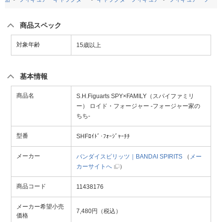
商品スペック
対象年齢
15歳以上
基本情報
商品名
S.H.Figuarts SPY×FAMILY（スパイファミリ
ー） ロイド・フォージャー -フォージャー家の
ちち-
型番
SHFﾛｲﾄﾞ･ﾌｫｰｼﾞｬｰﾁﾁ
メーカー
バンダイスピリッツ｜BANDAI SPIRITS
（
メー
カーサイトへ
）
商品コード
11438176
メーカー希望小売
7,480円（税込）
価格