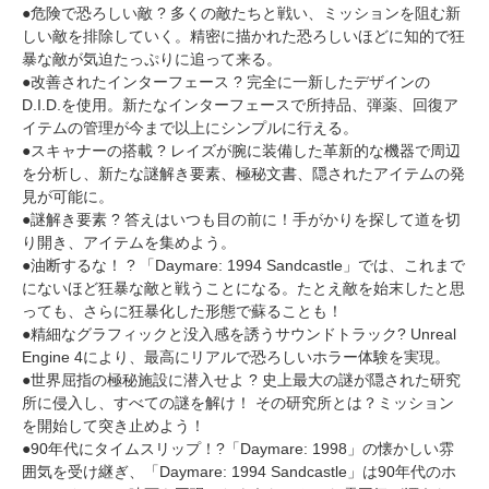
●危険で恐ろしい敵 ? 多くの敵たちと戦い、ミッションを阻む新
しい敵を排除していく。精密に描かれた恐ろしいほどに知的で狂
暴な敵が気迫たっぷりに追って来る。
●改善されたインターフェース ? 完全に一新したデザインの
D.I.D.を使用。新たなインターフェースで所持品、弾薬、回復ア
イテムの管理が今まで以上にシンプルに行える。
●スキャナーの搭載 ? レイズが腕に装備した革新的な機器で周辺
を分析し、新たな謎解き要素、極秘文書、隠されたアイテムの発
見が可能に。
●謎解き要素 ? 答えはいつも目の前に！手がかりを探して道を切
り開き、アイテムを集めよう。
●油断するな！ ? 「Daymare: 1994 Sandcastle」では、これまで
にないほど狂暴な敵と戦うことになる。たとえ敵を始末したと思
っても、さらに狂暴化した形態で蘇ることも！
●精細なグラフィックと没入感を誘うサウンドトラック? Unreal
Engine 4により、最高にリアルで恐ろしいホラー体験を実現。
●世界屈指の極秘施設に潜入せよ ? 史上最大の謎が隠された研究
所に侵入し、すべての謎を解け！ その研究所とは？ミッション
を開始して突き止めよう！
●90年代にタイムスリップ！?「Daymare: 1998」の懐かしい雰
囲気を受け継ぎ、「Daymare: 1994 Sandcastle」は90年代のホ