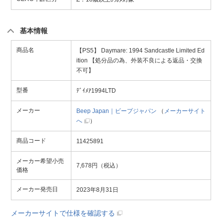
基本情報
商品名
【PS5】 Daymare: 1994 Sandcastle Limited Ed
ition 【処分品の為、外装不良による返品・交換
不可】
型番
ﾃﾞｲﾒｱ1994LTD
メーカー
Beep Japan｜ビープジャパン
（
メーカーサイト
へ
）
商品コード
11425891
メーカー希望小売
7,678円（税込）
価格
メーカー発売日
2023年8月31日
メーカーサイトで仕様を確認する