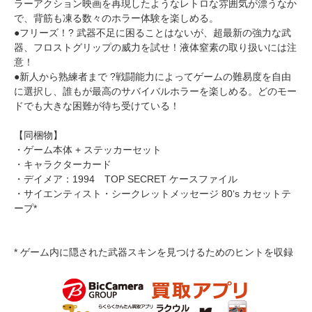
ラーアクション映画を再現したようなレトロな雰囲気が漂うなか
で、背筋も凍る数々のホラー体験を楽しめる。
●フリーズ！? 武器不足に困ることはないが、超最新の強力な武
器、フロストグリップの威力を試せ！液体窒素の取り扱いには注
意！
●新人から熟練者まで ?戦闘能力によってゲームの難易度を自由
に選択し、誰もが最高のサバイバルホラーを楽しめる。どのモー
ドでも大きな困難が待ち受けている！
【同梱物】
・ゲーム本体 + ステッカーセット
・キャラクターカード
・デイメア：1994 TOP SECRET ケースファイル
・サイエンティスト・シークレットメッセージ 80‘s カセットテ
ープ*
* ゲーム内に隠された武器スキンを見つけるためのヒントを収録