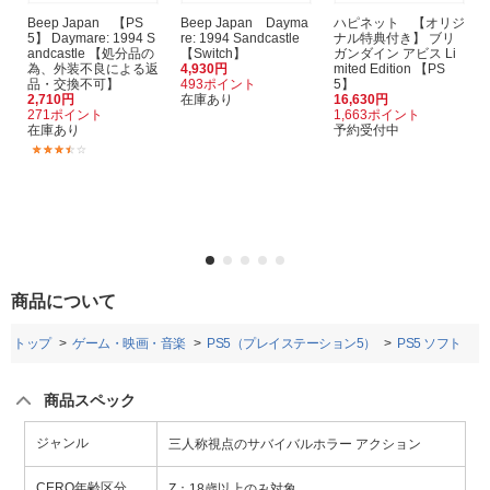
Beep Japan 【PS
Beep Japan Dayma
ハピネット 【オリジ
5】 Daymare: 1994 S
re: 1994 Sandcastle
ナル特典付き】 ブリ
andcastle 【処分品の
【Switch】
ガンダイン アビス Li
為、外装不良による返
4,930円
mited Edition 【PS
品・交換不可】
493ポイント
5】
2,710円
在庫あり
16,630円
271ポイント
1,663ポイント
在庫あり
予約受付中
(2)
商品について
トップ
ゲーム・映画・音楽
PS5（プレイステーション5）
PS5 ソフト
商品スペック
ジャンル
三人称視点のサバイバルホラー アクション
CERO年齢区分
Z：18歳以上のみ対象