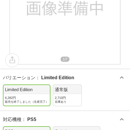
1/7
バリエーション
：
Limited Edition
Limited Edition
通常版
6,282円
2,710円
販売を終了しました（生産完了）
在庫あり
対応機種
：
PS5