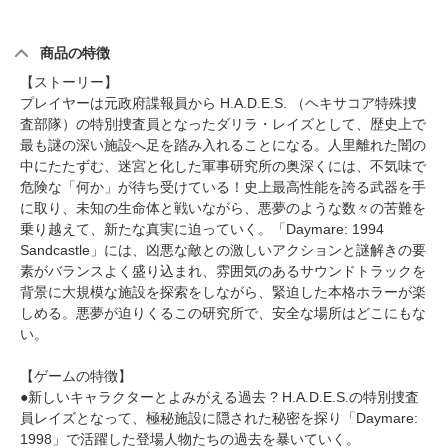
商品の特徴
【ストーリー】
プレイヤーは元政府諜報員から H.A.D.E.S. （ヘキサコア特殊捜
査部隊）の特別捜査員となったダリラ・レイズとして、歴史上で
最も謎の深い施設へ足を踏み入れることになる。人里離れた闇の
中にたたずむ、迷宮と化した軍事研究所の奥深くには、不気味で
危険な「何か」が待ち受けている！史上最高性能を誇る武器を手
に取り、未知の生命体と戦いながら、悪夢のような数々の苦難を
乗り越えて、新たな真実に迫っていく。「Daymare: 1994
Sandcastle」には、凶悪な敵との激しいアクションと謎解きの要
素がバランスよく盛り込まれ、雰囲気のあるサウンドトラックを
背景に大規模な施設を探索をしながら、緊迫した本格ホラーが楽
しめる。悪夢が迫りくるこの研究所で、安全な場所はどこにもな
い。
【ゲームの特徴】
●新しいキャラクターとよみがえる過去 ? H.A.D.E.S.の特別捜査
員レイズとなって、極秘施設に隠された秘密を探り「Daymare:
1998」で活躍した登場人物たちの過去を暴いていく。