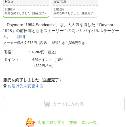
PS5
Switch
6,282円
6,910円
販売を終了しました（生産完了）
販売を終了しました（生産完了）
「Daymare: 1994 Sandcastle」は、大人気を博した「Daymare:
1998」の前日譚となるストーリー性の高いサバイバルホラーゲー
ム。
詳細
メーカー価格 7,678円（税込） 18%引き 1,396円引き
価格
6,282円
（税込）
ポイント
629ポイント
（
10%
）
（629円相当）
販売を終了しました（生産完了）
お届け先を変更する
カートに入れる
店舗に取り置く（在庫・展示一覧）