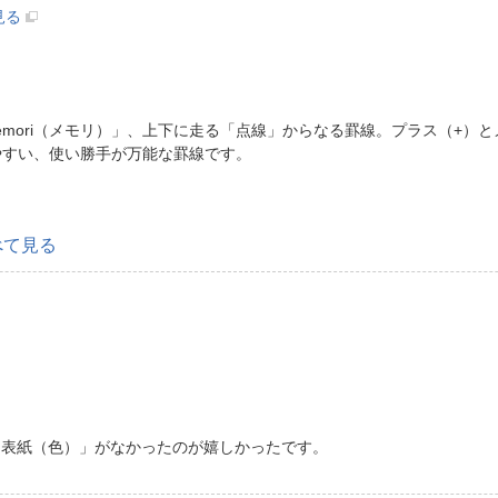
見る
emori（メモリ）」、上下に走る「点線」からなる罫線。プラス（+）
やすい、使い勝手が万能な罫線です。
べて見る
レ表紙（色）」がなかったのが嬉しかったです。