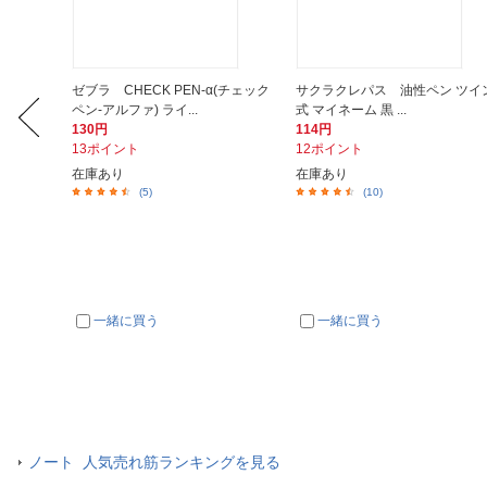
チドリシ
ゼブラ CHECK PEN-α(チェック
サクラクレパス 油性ペン ツイ
ペン-アルファ) ライ...
式 マイネーム 黒 ...
130円
114円
13ポイント
12ポイント
在庫あり
在庫あり
(5)
(10)
一緒に買う
一緒に買う
ノート 人気売れ筋ランキングを見る