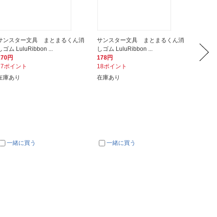
サンスター文具 まとまるくん消
サンスター文具 まとまるくん消
サクラ
しゴム LuluRibbon ...
しゴム LuluRibbon ...
式 3本組
170円
178円
354円
17ポイント
18ポイント
36ポイ
在庫あり
在庫あり
在庫あ
一緒に買う
一緒に買う
一