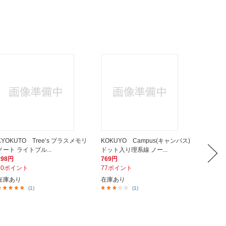
KYOKUTO Tree’s プラスメモリ
KOKUYO Campus(キャンパス)
KOKU
ノート ライトブル...
ドット入り理系線 ノー...
ドット入
198円
769円
1,000
20ポイント
77ポイント
100ポ
在庫あり
在庫あり
在庫あ
(1)
(1)