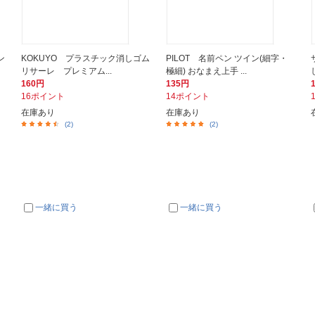
ン
KOKUYO プラスチック消しゴム
PILOT 名前ペン ツイン(細字・
リサーレ プレミアム...
極細) おなまえ上手 ...
160円
135円
16ポイント
14ポイント
在庫あり
在庫あり
(2)
(2)
一緒に買う
一緒に買う