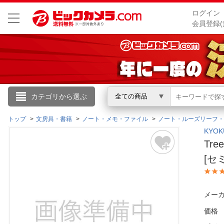
ログイン
会員登録(
こんにちは
カテゴリから選ぶ
全ての商品
ログイン
トップ
文房具・書籍
ノート・メモ・ファイル
ノート・ルーズリーフ・
KYO
Tr
新規会員登録
[セ
会員メニュー
メーカ
お買いもの履歴
価格
閲覧履歴