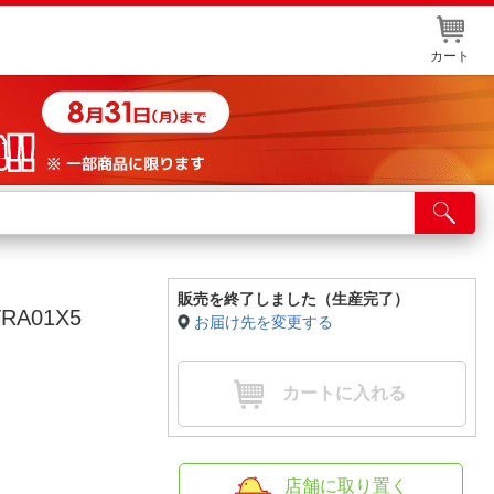
カート
店舗サービス
ット取り置き
イントカードWEB登録
販売を終了しました（生産完了）
RA01X5
お届け先を変更する
舗情報・店舗一覧
取り寄せ品入荷状況照会
カートに入れる
店舗に取り置く