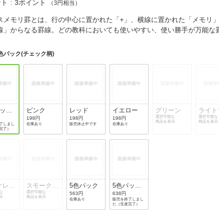
法
ント
3ポイント
（3円相当）
よくある質問・お問合せ
I
スメモリ罫とは、行の中心に置かれた「+」、横線に置かれた「メモリ
ご利用規約
線」からなる罫線。どの教科においても使いやすい、使い勝手が万能
色パック(チェック柄)
E
パック
ピンク
レッド
イエロー
グリーン
ライト
ェック
選択可能な
ー
選択可能な
198円
198円
198円
商品を表示
商品を表示
了しまし
在庫あり
販売休止中です
在庫あり
完了）
オレッ
スモークピ
5色パック
5色パック
な
ンク
選択可能な
(空柄)
563円
638円
示
商品を表示
在庫あり
販売を終了しまし
た（生産完了）