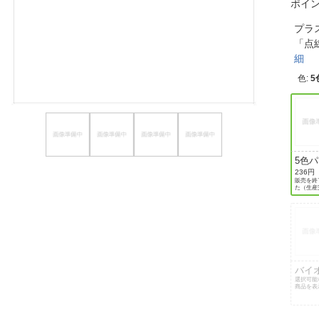
ポイ
ほしいもの
プラ
「点
お知らせ
細
色
:
5
5色
(チ
236円
販売を終
柄)
た（生産
バイ
ト
選択可能
商品を表