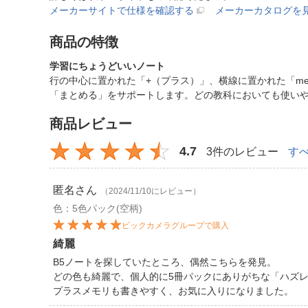
メーカーサイトで仕様を確認する
メーカーカタログを
商品の特徴
学習にちょうどいいノート
行の中心に置かれた「+（プラス）」、横線に置かれた「m
「まとめる」をサポートします。どの教科においても使い
商品レビュー
4.7
3件のレビュー
す
匿名
さん
（2024/11/10にレビュー）
色：5色パック(空柄)
ビックカメラグループで購入
綺麗
B5ノートを探していたところ、偶然こちらを発見。
どの色も綺麗で、個人的に5冊パックにありがちな「ハズ
プラスメモリも書きやすく、お気に入りになりました。