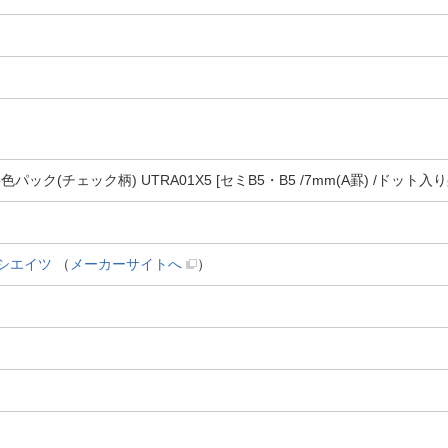
5色パック(チェック柄) UTRA01X5 [セミB5・B5 /7mm(A罫) /ドット入
ソシエイツ
（
メーカーサイトへ
）