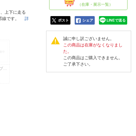
人窓口
（在庫・展示一覧）
R情報
」、上下に走る
な罫線です。
詳
ポスト
シェア
LINEで送る
誠に申し訳ございません。
この商品は在庫がなくなりまし
nglish / 中文
た。
この商品はご購入できません。
ご了承下さい。
ブル