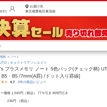
お届け先
無料)
東京都豊島区東池袋
商品をさがす
ランキングからさがす
ネ
用紙
ノート
カテゴリ一覧からさがす
ポ
KUTO｜キョクトウアソシエイツ
ee’s プラスメモリ ノート 5色パック(チェック柄) UT
店
ミB5・B5 /7mm(A罫) /ドット入り罫線]
お
4.7
3
件の商品レビュー
お客様サポート
ー価格 1,045円（税込） 77％引き 809円引き
ご利用ガイド
236円
（税込）