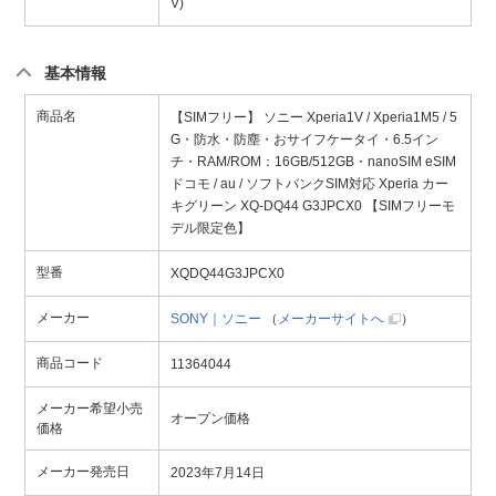
V)
基本情報
商品名
【SIMフリー】 ソニー Xperia1V / Xperia1M5 / 5
G・防水・防塵・おサイフケータイ・6.5イン
チ・RAM/ROM：16GB/512GB・nanoSIM eSIM
ドコモ / au / ソフトバンクSIM対応 Xperia カー
キグリーン XQ-DQ44 G3JPCX0 【SIMフリーモ
デル限定色】
型番
XQDQ44G3JPCX0
メーカー
SONY｜ソニー
（
メーカーサイトへ
）
商品コード
11364044
メーカー希望小売
オープン価格
価格
メーカー発売日
2023年7月14日