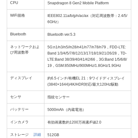
CPU
Snapdragon 8 Gen2 Mobile Platform
WiFi規格
IEEE802.11a/b/g/n/ac/ax（対応周波数帯：2.4/5/
6GHz）
Bluetooth
Bluetooth ver.5.3
ネットワークおよ
5G:n1/n3/n5//n28/n41/n77/n78/n79，FDD-LTE:
び周波数帯
Band 1/3/4/5/7/8/12/13/17/18/19/21/26/28，TD-
LTE:Band 38/39/40/41/42/66，3G:Band 1/5/6/8/
19，GSM:850MHz/900MHz/1.8GHz/1.9GHz
ディスプレイ
約6.5インチ/有機EL 21：9ワイドディスプレイ
(3840×1644)/4K/HDR対応/最大120Hz駆動
センサ
指紋センサー
バッテリー
5000mAh（内蔵電池）
インカメラ
有効画素数約1200万画素/F値2.0
ストレージ
詳細
512GB