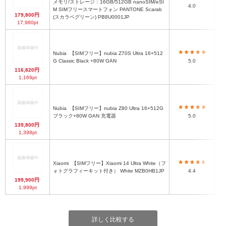
メモリ/ストレージ：16GB/512GB nanoSIM/eSI
4.0
M SIMフリースマートフォン PANTONE Scarab
179,800円
(スカラベグリーン) PB8U0001JP
17,980pt
Nubia
【SIMフリー】nubia Z70S Ultra 16+512
16
G Classic Black +80W GAN
5.0
116,820円
1,169pt
Nubia
【SIMフリー】nubia Z80 Ultra 16+512G
ブラック+80W GAN 充電器
5.0
139,800円
1,398pt
Xiaomi
【SIMフリー】Xiaomi 14 Ultra White（フ
1
ォトグラフィーキット付き） White MZB0HB1JP
4.4
199,900円
1,999pt
詳しく比較する