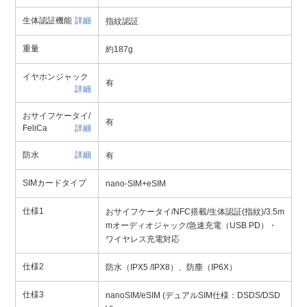
生体認証機能
詳細
指紋認証
重量
約187g
イヤホンジャック
有
詳細
おサイフケータイ/
有
FeliCa
詳細
防水
詳細
有
SIMカードタイプ
nano-SIM+eSIM
仕様1
おサイフケータイ/NFC搭載/生体認証(指紋)/3.5m
mオーディオジャック/急速充電（USB PD）・
ワイヤレス充電対応
仕様2
防水（IPX5 /IPX8）、防塵（IP6X）
仕様3
nanoSIM/eSIM (デュアルSIM仕様：DSDS/DSD