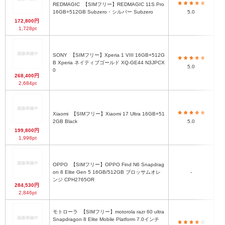
REDMAGIC
【SIMフリー】REDMAGIC 11S Pro
16GB+512GB Subzero・シルバー Subzero
5.0
172,800円
1,728pt
SONY
【SIMフリー】Xperia 1 VIII 16GB+512G
B Xperia ネイティブゴールド XQ-GE44 N3JPCX
5.0
0
268,400円
2,684pt
Xiaomi
【SIMフリー】Xiaomi 17 Ultra 16GB+51
7
2GB Black
5.0
199,800円
1,998pt
OPPO
【SIMフリー】OPPO Find N6 Snapdrag
74
on 8 Elite Gen 5 16GB/512GB ブロッサムオレ
-
ンジ CPH2765OR
14
284,530円
2,846pt
モトローラ
【SIMフリー】motorola razr 60 ultra
約1
Snapdragon 8 Elite Mobile Platform 7.0インチ