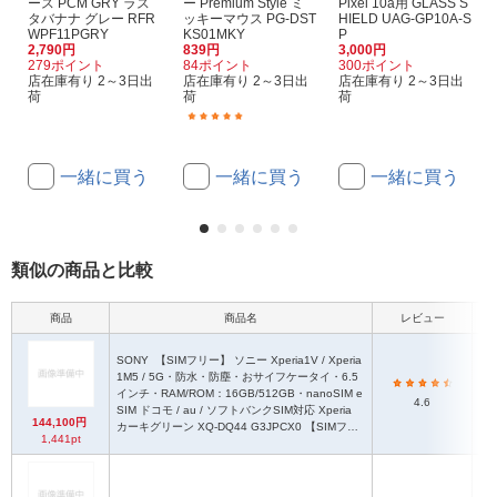
ース PCM GRY ラス
ー Premium Style ミ
Pixel 10a用 GLASS S
タバナナ グレー RFR
ッキーマウス PG-DST
HIELD UAG-GP10A-S
WPF11PGRY
KS01MKY
P
2,790円
839円
3,000円
279ポイント
84ポイント
300ポイント
店在庫有り 2～3日出
店在庫有り 2～3日出
店在庫有り 2～3日出
荷
荷
荷
(1)
一緒に買う
一緒に買う
一緒に買う
類似の商品と比較
商品
商品名
レビュー
SONY
【SIMフリー】 ソニー Xperia1V / Xperia
1M5 / 5G・防水・防塵・おサイフケータイ・6.5
インチ・RAM/ROM：16GB/512GB・nanoSIM e
4.6
SIM ドコモ / au / ソフトバンクSIM対応 Xperia
144,100円
カーキグリーン XQ-DQ44 G3JPCX0 【SIMフリ
1,441pt
ーモデル限定色】