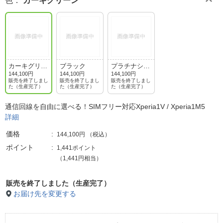
色
：
カーキグリーン
カーキグリー
ブラック
プラチナシル
ン
バー
144,100円
144,100円
144,100円
販売を終了しまし
販売を終了しまし
販売を終了しまし
た（生産完了）
た（生産完了）
た（生産完了）
通信回線を自由に選べる！SIMフリー対応Xperia1V / Xperia1M5
詳細
価格
144,100円
（税込）
ポイント
1,441ポイント
（1,441円相当）
販売を終了しました（生産完了）
お届け先を変更する