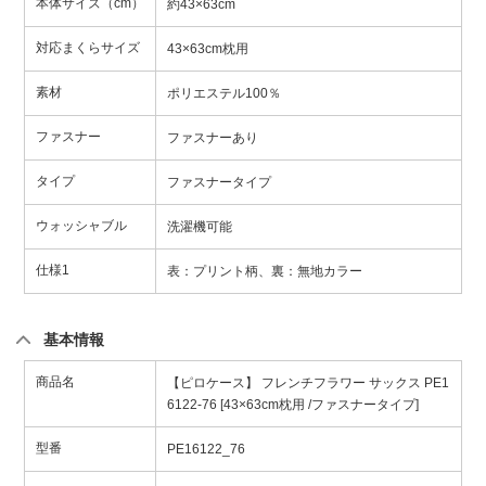
本体サイズ（cm）
約43×63cm
対応まくらサイズ
43×63cm枕用
素材
ポリエステル100％
ファスナー
ファスナーあり
タイプ
ファスナータイプ
ウォッシャブル
洗濯機可能
仕様1
表：プリント柄、裏：無地カラー
基本情報
商品名
【ピロケース】 フレンチフラワー サックス PE1
6122-76 [43×63cm枕用 /ファスナータイプ]
型番
PE16122_76