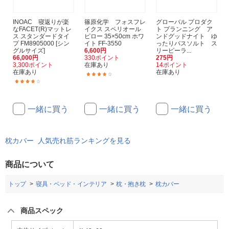
INOAC 寝返りが楽
篠原化学 フォスフレ
グローバル プロダク
なFACET(R)マットレ
イクス スペリオール
ト プランニング ア
ス スタンダードタイ
ピロー 35×50cm ホワ
ンドグッドナイト ゆ
プ FM8905000 [シン
イト FF-3550
ったりバスソルト ス
グルサイズ]
6,600円
リーピーラ...
66,000円
330ポイント
275円
3,300ポイント
在庫あり
14ポイント
在庫あり
在庫あり
(1)
(1)
一緒に買う
一緒に買う
一緒に買う
枕カバー 人気売れ筋ランキングを見る
商品について
トップ
寝具・ベッド・インテリア
枕・抱き枕
枕カバー
商品スペック