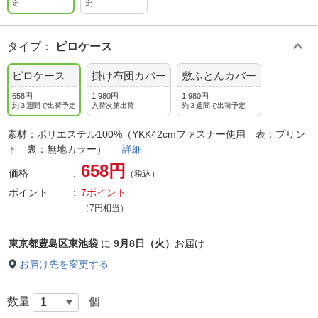
定
定
タイプ
：
ピロケース
ピロケース
掛け布団カバー
敷ふとんカバー
658円
1,980円
1,980円
約３週間で出荷予定
入荷次第出荷
約３週間で出荷予定
素材：ポリエステル100%（YKK42cmファスナー使用 表：プリン
ト 裏：無地カラー）
詳細
658円
価格
（税込）
ポイント
7ポイント
（7円相当）
東京都豊島区東池袋
に
9月8日（火）
お届け
お届け先を変更する
数量
個